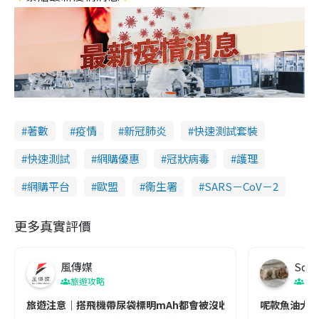
著數
疫情
新冠肺炎
快速測試套裝
快速測試
網購優惠
冠狀病毒
護理
網購平台
歐盟
衞生署
SARS－CoV－2
更多真實評價
風傳媒
Soul
旅遊攻略
生
旅遊注意｜搭飛機帶尿袋標明mAh都會被沒收😱出發前切記檢查「1
呢款魚油大家