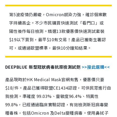
第5波疫情仍嚴峻，Omicron感染力強，確診個案數
字持續高企。不少市民購買快速測試「看門口」或
陽性後作每日檢測。精選13款優惠價快速測試套裝
$19以下買到，最平$10有交易！產品已獲衛生署認
可，或通過歐盟標準，最快10分鐘知結果。
DEEPBLUE 新型冠狀病毒抗原檢測試劑
>>按此選購<<
產品現時於HK Medical Mask官網有售，優惠價只要
$18/件。產品已獲得歐盟CE1434認證，可供民眾進行自
我檢測。準確度 99.03%、靈敏度96.4%、特異性
99.8%，已經通過臨床實驗認證，有效檢測新冠病毒變
種毒株，包括Omicron 及Delta變種病毒。使用鼻拭子