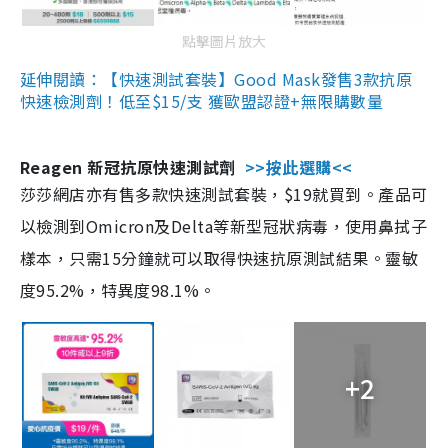
點擊圖片放大
延伸閱讀：【快速測試套裝】Good Mask發售3款抗原
快速檢測劑！低至$15/支 獲歐盟認證+無限購數量
Reagen 新冠抗原快速測試劑
>>按此選購<<
莎莎網店亦有售多款快速測試套裝，$19就買到。產品可
以檢測到Omicron及Delta等新型冠狀病毒，使用鼻拭子
樣本，只需15分鐘就可以取得快速抗原測試結果。靈敏
度95.2%，特異度98.1%。
+2