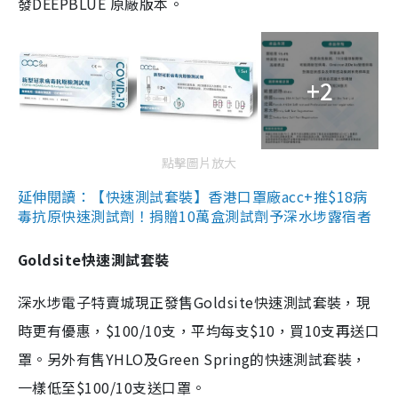
發DEEPBLUE 原廠版本。
+2
點擊圖片放大
延伸閱讀：【快速測試套裝】香港口罩廠acc+推$18病
毒抗原快速測試劑！捐贈10萬盒測試劑予深水埗露宿者
Goldsite快速測試套裝
深水埗電子特賣城現正發售Goldsite快速測試套裝，現
時更有優惠，$100/10支，平均每支$10，買10支再送口
罩。另外有售YHLO及Green Spring的快速測試套裝，
一樣低至$100/10支送口罩。