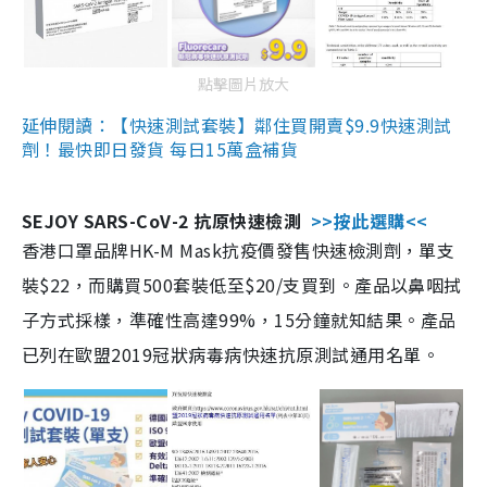
點擊圖片放大
延伸閱讀：【快速測試套裝】鄰住買開賣$9.9快速測試
劑！最快即日發貨 每日15萬盒補貨
SEJOY SARS-CoV-2 抗原快速檢測
>>按此選購<<
香港口罩品牌HK-M Mask抗疫價發售快速檢測劑，單支
裝$22，而購買500套裝低至$20/支買到。產品以鼻咽拭
子方式採樣，準確性高達99%，15分鐘就知結果。產品
已列在歐盟2019冠狀病毒病快速抗原測試通用名單。