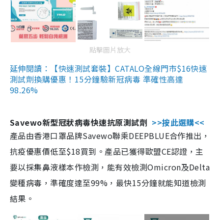
點擊圖片放大
延伸閱讀：【快速測試套裝】CATALO全線門市$16快速
測試劑換購優惠！15分鐘驗新冠病毒 準確性高達
98.26%
Savewo新型冠狀病毒快速抗原測試劑
>>按此選購<<
產品由香港口罩品牌Savewo聯乘DEEPBLUE合作推出，
抗疫優惠價低至$18買到。產品已獲得歐盟CE認證，主
要以採集鼻液樣本作檢測，能有效檢測Omicron及Delta
變種病毒，準確度達至99%，最快15分鐘就能知道檢測
結果。