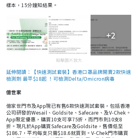
樣本，15分鐘知結果。
+2
點擊圖片放大
延伸閱讀：【快速測試套裝】香港口罩品牌開賣2款快速
檢測劑 最平$18起 ！可檢測Delta/Omicron病毒
億世家
億家世門市及App現已有售6款快速測試套裝，包括香港
公司研發的Wesail、Goldsite、Safecare、及V-Chek。
App限定優惠，購買10支可享75折，而門市則10支8
折。現凡於App購買Safecare及Goldsite，售價低至
$186.7，平均每支只需$18.6就買到。V-Chek門市購買