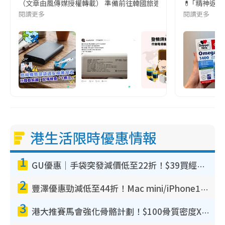
（文章由風傳媒授權轉載） 準備前往韓國旅遊的民眾，近期要特別留
💊 ｢精神返
閱讀更多
閱讀更多
港生活限時優惠情報
1
GU優惠｜手袋突發減價低至22折！$39買經典波士頓包/餃子袋！飾物同步減價$29起！
2
豐澤優惠勁減低至44折！Mac mini/iPhone17Pro大減價！廚房家電$220起
3
港大推賽馬會強化骨骼計劃！$100骨質密度X光檢查 完成免費運動訓練送超市禮券！附參加資格