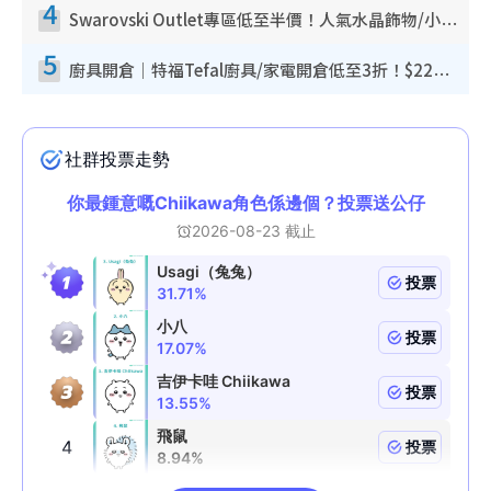
4
Swarovski Outlet專區低至半價！人氣水晶飾物/小擺設$138起！迪士尼款/水晶高跟鞋都有平
5
廚具開倉｜特福Tefal廚具/家電開倉低至3折！$220起買平底鍋/炒鑊/湯煲！電飯煲/吸塵機/燙斗$418起