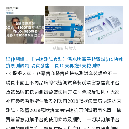
點擊圖片放大
延伸閱讀：【快速測試套裝】深水埗電子特賣城$15快速
抗原測試劑 現貨發售！買10支再送3支檢測棒
<< 提提大家，各零售商發售的快速測試套裝規格不一，
購買市面上不同品牌的快速測試套裝前請留意售賣平台
及該品牌的快速測試套裝使用方法、條款及細則，大家
亦可參考香港衞生署表列認可2019冠狀病毒病快速抗原
測試、歐盟2019冠狀病毒病快速抗原測試通用名單，購
買前留意訂購平台的使用條款及細則，一切以訂購平台
公佈的價錢為準。數量有限，售完即止；所有優惠細則