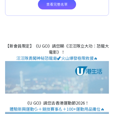
【新會員限定】《U GO》請您睇《汪汪隊立大功：恐龍大
電影》！
汪汪隊勇闖神秘恐龍島🦖火山爆發極限救援🔥
《U GO》請您去香港運動節2026！
體驗新興運動💦＋競技賽事💪＋100+運動用品攤位🔥