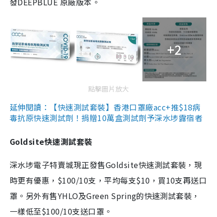
發DEEPBLUE 原廠版本。
+2
點擊圖片放大
延伸閱讀：【快速測試套裝】香港口罩廠acc+推$18病
毒抗原快速測試劑！捐贈10萬盒測試劑予深水埗露宿者
Goldsite快速測試套裝
深水埗電子特賣城現正發售Goldsite快速測試套裝，現
時更有優惠，$100/10支，平均每支$10，買10支再送口
罩。另外有售YHLO及Green Spring的快速測試套裝，
一樣低至$100/10支送口罩。