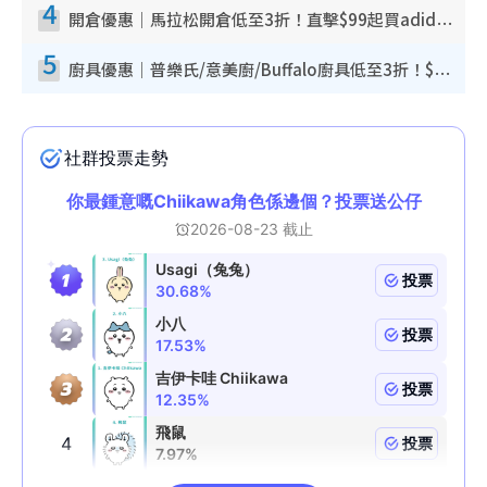
4
開倉優惠｜馬拉松開倉低至3折！直擊$99起買adidas／New Balance／Puma鞋款 STANLEY保溫杯劈價至$119起
5
廚具優惠｜普樂氏/意美廚/Buffalo廚具低至3折！$89起買煎鍋／炒鑊／個人鍋 同場小家電激減至$99起