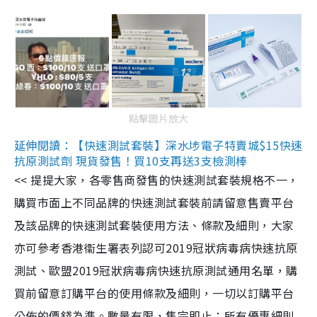
點擊圖片放大
延伸閱讀：【快速測試套裝】深水埗電子特賣城$15快速
抗原測試劑 現貨發售！買10支再送3支檢測棒
<< 提提大家，各零售商發售的快速測試套裝規格不一，
購買市面上不同品牌的快速測試套裝前請留意售賣平台
及該品牌的快速測試套裝使用方法、條款及細則，大家
亦可參考香港衞生署表列認可2019冠狀病毒病快速抗原
測試、歐盟2019冠狀病毒病快速抗原測試通用名單，購
買前留意訂購平台的使用條款及細則，一切以訂購平台
公佈的價錢為準。數量有限，售完即止；所有優惠細則