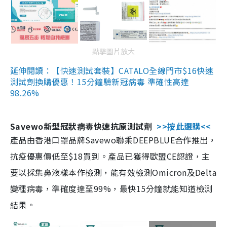
點擊圖片放大
延伸閱讀：【快速測試套裝】CATALO全線門市$16快速
測試劑換購優惠！15分鐘驗新冠病毒 準確性高達
98.26%
Savewo新型冠狀病毒快速抗原測試劑
>>按此選購<<
產品由香港口罩品牌Savewo聯乘DEEPBLUE合作推出，
抗疫優惠價低至$18買到。產品已獲得歐盟CE認證，主
要以採集鼻液樣本作檢測，能有效檢測Omicron及Delta
變種病毒，準確度達至99%，最快15分鐘就能知道檢測
結果。