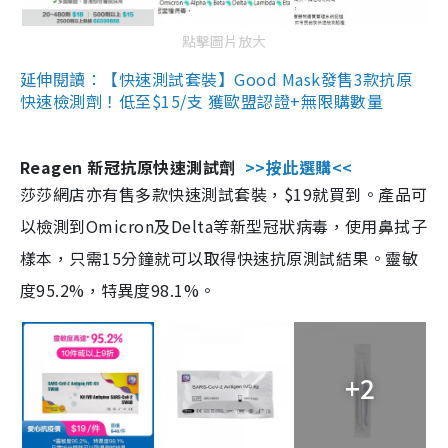
點擊圖片放大
延伸閱讀：【快速測試套裝】Good Mask發售3款抗原
快速檢測劑！低至$15/支 獲歐盟認證+無限購數量
Reagen 新冠抗原快速測試劑
>>按此選購<<
莎莎網店亦有售多款快速測試套裝，$19就買到。產品可
以檢測到Omicron及Delta等新型冠狀病毒，使用鼻拭子
樣本，只需15分鐘就可以取得快速抗原測試結果。靈敏
度95.2%，特異度98.1%。
+2