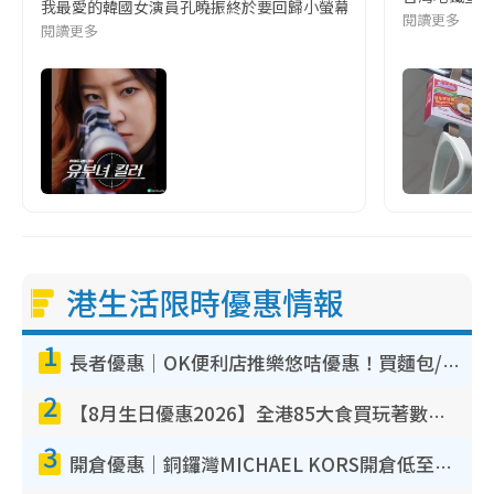
我最愛的韓國女演員孔曉振終於要回歸小螢幕啦!這次的劇本改編自同名
閱讀更多
閱讀更多
港生活限時優惠情報
1
長者優惠｜OK便利店推樂悠咭優惠！買麵包/牛奶/保健品拍卡即減
2
【8月生日優惠2026】全港85大食買玩著數攻略 自助餐/火鍋放題同行免費＋誠品/DONKI送現金券
3
開倉優惠｜銅鑼灣MICHAEL KORS開倉低至17折！直擊$500起買手袋/銀包/鞋款 必買經典Jet Set系列