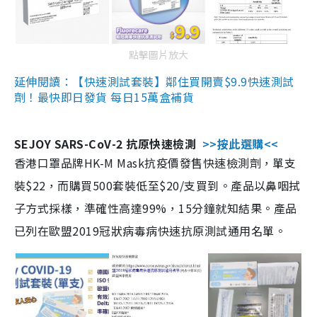
點擊圖片放大
延伸閱讀：【快速測試套裝】鄰住買開賣$9.9快速測試
劑！最快即日發貨 每日15萬盒補貨
SEJOY SARS-CoV-2 抗原快速檢測
>>按此選購<<
香港口罩品牌HK-M Mask抗疫價發售快速檢測劑，單支
裝$22，而購買500套裝低至$20/支買到。產品以鼻咽拭
子方式採樣，準確性高達99%，15分鐘就知結果。產品
已列在歐盟2019冠狀病毒病快速抗原測試通用名單。