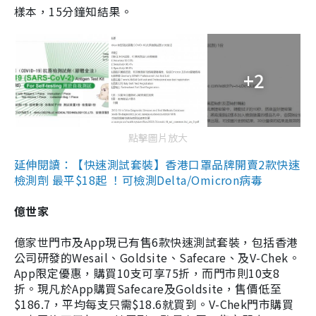
樣本，15分鐘知結果。
+2
點擊圖片放大
延伸閱讀：【快速測試套裝】香港口罩品牌開賣2款快速
檢測劑 最平$18起 ！可檢測Delta/Omicron病毒
億世家
億家世門市及App現已有售6款快速測試套裝，包括香港
公司研發的Wesail、Goldsite、Safecare、及V-Chek。
App限定優惠，購買10支可享75折，而門市則10支8
折。現凡於App購買Safecare及Goldsite，售價低至
$186.7，平均每支只需$18.6就買到。V-Chek門市購買