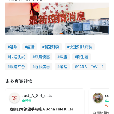
著數
疫情
新冠肺炎
快速測試套裝
快速測試
網購優惠
歐盟
衞生署
網購平台
冠狀病毒
護理
SARS－CoV－2
更多真實評價
Just_A_Girl_eats
co c
娛樂
吹
台灣
追劇日常🎬 殺手媽咪 A Bona Fide Killer
台灣地鐵宣