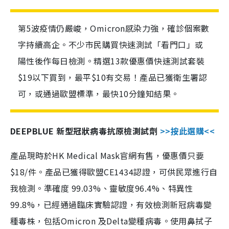
第5波疫情仍嚴峻，Omicron感染力強，確診個案數
字持續高企。不少市民購買快速測試「看門口」或
陽性後作每日檢測。精選13款優惠價快速測試套裝
$19以下買到，最平$10有交易！產品已獲衛生署認
可，或通過歐盟標準，最快10分鐘知結果。
DEEPBLUE 新型冠狀病毒抗原檢測試劑
>>按此選購<<
產品現時於HK Medical Mask官網有售，優惠價只要
$18/件。產品已獲得歐盟CE1434認證，可供民眾進行自
我檢測。準確度 99.03%、靈敏度96.4%、特異性
99.8%，已經通過臨床實驗認證，有效檢測新冠病毒變
種毒株，包括Omicron 及Delta變種病毒。使用鼻拭子