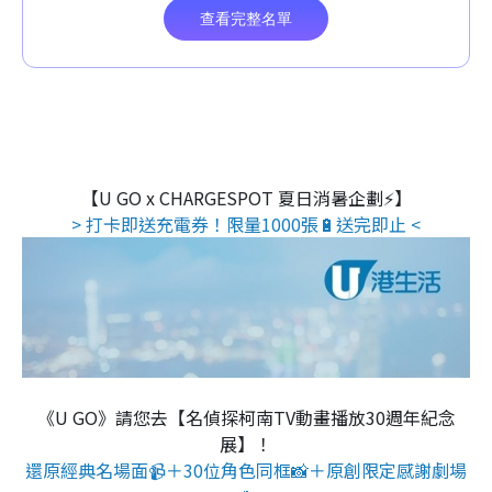
【U GO x CHARGESPOT 夏日消暑企劃⚡】
> 打卡即送充電券！限量1000張🔋送完即止 <
《U GO》請您去【名偵探柯南TV動畫播放30週年紀念
展】！
還原經典名場面📹＋30位角色同框📸＋原創限定感謝劇場