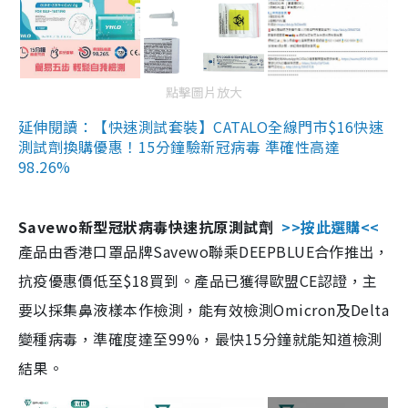
點擊圖片放大
延伸閱讀：【快速測試套裝】CATALO全線門市$16快速
測試劑換購優惠！15分鐘驗新冠病毒 準確性高達
98.26%
Savewo新型冠狀病毒快速抗原測試劑
>>按此選購<<
產品由香港口罩品牌Savewo聯乘DEEPBLUE合作推出，
抗疫優惠價低至$18買到。產品已獲得歐盟CE認證，主
要以採集鼻液樣本作檢測，能有效檢測Omicron及Delta
變種病毒，準確度達至99%，最快15分鐘就能知道檢測
結果。