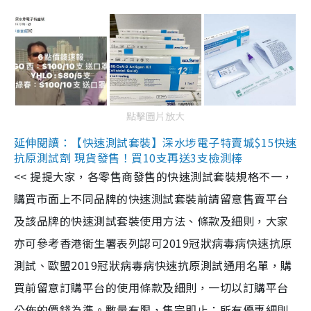
點擊圖片放大
延伸閱讀：【快速測試套裝】深水埗電子特賣城$15快速
抗原測試劑 現貨發售！買10支再送3支檢測棒
<< 提提大家，各零售商發售的快速測試套裝規格不一，
購買市面上不同品牌的快速測試套裝前請留意售賣平台
及該品牌的快速測試套裝使用方法、條款及細則，大家
亦可參考香港衞生署表列認可2019冠狀病毒病快速抗原
測試、歐盟2019冠狀病毒病快速抗原測試通用名單，購
買前留意訂購平台的使用條款及細則，一切以訂購平台
公佈的價錢為準。數量有限，售完即止；所有優惠細則