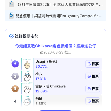
4
【8月生日優惠2026】全港85大食買玩著數攻略 自助餐/火鍋放題同行免費＋誠品/DONKI送現金券
5
開倉優惠｜銅鑼灣時代廣場Doughnut/Campo Marzio開倉低至1折！背囊、書包、手袋劈價$200起