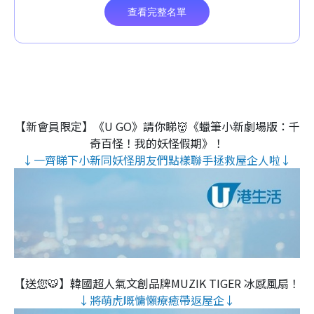
【新會員限定】《U GO》請你睇👹《蠟筆小新劇場版：千
奇百怪！我的妖怪假期》！
↓一齊睇下小新同妖怪朋友們點樣聯手拯救屋企人啦↓
【送您🐯】韓國超人氣文創品牌MUZIK TIGER 冰感風扇！
↓將萌虎嘅慵懶療癒帶返屋企↓