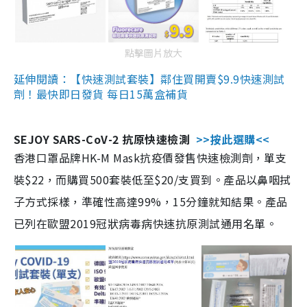
點擊圖片放大
延伸閱讀：【快速測試套裝】鄰住買開賣$9.9快速測試
劑！最快即日發貨 每日15萬盒補貨
SEJOY SARS-CoV-2 抗原快速檢測
>>按此選購<<
香港口罩品牌HK-M Mask抗疫價發售快速檢測劑，單支
裝$22，而購買500套裝低至$20/支買到。產品以鼻咽拭
子方式採樣，準確性高達99%，15分鐘就知結果。產品
已列在歐盟2019冠狀病毒病快速抗原測試通用名單。