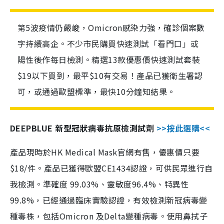
第5波疫情仍嚴峻，Omicron感染力強，確診個案數
字持續高企。不少市民購買快速測試「看門口」或
陽性後作每日檢測。精選13款優惠價快速測試套裝
$19以下買到，最平$10有交易！產品已獲衛生署認
可，或通過歐盟標準，最快10分鐘知結果。
DEEPBLUE 新型冠狀病毒抗原檢測試劑
>>按此選購<<
產品現時於HK Medical Mask官網有售，優惠價只要
$18/件。產品已獲得歐盟CE1434認證，可供民眾進行自
我檢測。準確度 99.03%、靈敏度96.4%、特異性
99.8%，已經通過臨床實驗認證，有效檢測新冠病毒變
種毒株，包括Omicron 及Delta變種病毒。使用鼻拭子