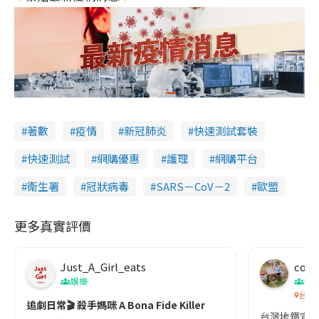
著數
疫情
新冠肺炎
快速測試套裝
快速測試
網購優惠
護理
網購平台
衞生署
冠狀病毒
SARS－CoV－2
歐盟
更多真實評價
Just_A_Girl_eats
co c
娛樂
吹
台灣
追劇日常🎬 殺手媽咪 A Bona Fide Killer
台灣地鐵宣