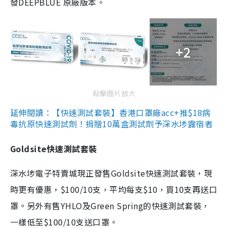
發DEEPBLUE 原廠版本。
+2
點擊圖片放大
延伸閱讀：【快速測試套裝】香港口罩廠acc+推$18病
毒抗原快速測試劑！捐贈10萬盒測試劑予深水埗露宿者
Goldsite快速測試套裝
深水埗電子特賣城現正發售Goldsite快速測試套裝，現
時更有優惠，$100/10支，平均每支$10，買10支再送口
罩。另外有售YHLO及Green Spring的快速測試套裝，
一樣低至$100/10支送口罩。