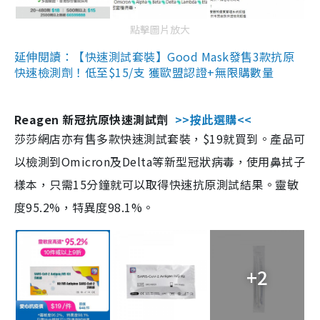
點擊圖片放大
延伸閱讀：【快速測試套裝】Good Mask發售3款抗原
快速檢測劑！低至$15/支 獲歐盟認證+無限購數量
Reagen 新冠抗原快速測試劑
>>按此選購<<
莎莎網店亦有售多款快速測試套裝，$19就買到。產品可
以檢測到Omicron及Delta等新型冠狀病毒，使用鼻拭子
樣本，只需15分鐘就可以取得快速抗原測試結果。靈敏
度95.2%，特異度98.1%。
+2