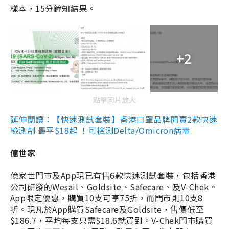
樣本，15分鐘知結果。
+2
點擊圖片放大
延伸閱讀：【快速測試套裝】香港口罩品牌開賣2款快速
檢測劑 最平$18起 ！可檢測Delta/Omicron病毒
億世家
億家世門市及App現已有售6款快速測試套裝，包括香港
公司研發的Wesail、Goldsite、Safecare、及V-Chek。
App限定優惠，購買10支可享75折，而門市則10支8
折。現凡於App購買Safecare及Goldsite，售價低至
$186.7，平均每支只需$18.6就買到。V-Chek門市購買