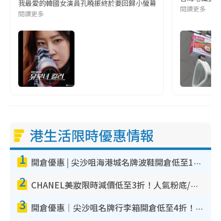
我最愛的韓國女演員孔曉振終於要回歸小螢幕啦!這次的劇本改編自同名
閱讀更多
閱讀更多
港生活限時優惠情報
1
開倉優惠 | 尖沙咀海港城名牌波鞋開倉低至1折！On鞋$899起／Joy&Peace鞋履$98起
2
CHANEL美妝限時減價低至3折！人氣粉底/唇膏/精華液低至$275！COCO香水都有平
3
開倉優惠｜尖沙咀名牌行李箱開倉低至4折！一連5日 American Tourister/ace./Hallmark $200起！