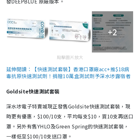
發DEEPBLUE 原廠版本。
+2
點擊圖片放大
延伸閱讀：【快速測試套裝】香港口罩廠acc+推$18病
毒抗原快速測試劑！捐贈10萬盒測試劑予深水埗露宿者
Goldsite快速測試套裝
深水埗電子特賣城現正發售Goldsite快速測試套裝，現
時更有優惠，$100/10支，平均每支$10，買10支再送口
罩。另外有售YHLO及Green Spring的快速測試套裝，
一樣低至$100/10支送口罩。