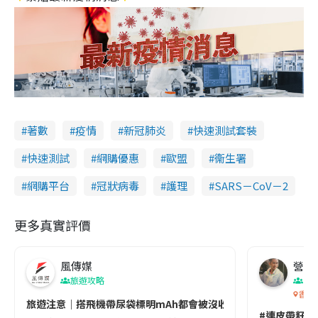
著數
疫情
新冠肺炎
快速測試套裝
快速測試
網購優惠
歐盟
衞生署
網購平台
冠狀病毒
護理
SARS－CoV－2
更多真實評價
風傳媒
營養教
旅遊攻略
生
香港
旅遊注意｜搭飛機帶尿袋標明mAh都會被沒收😱出發前切記檢查「1
#連皮帶籽都