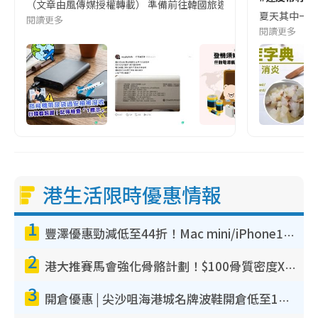
（文章由風傳媒授權轉載） 準備前往韓國旅遊的民眾，近期要特別留
夏天其中一種時
閱讀更多
閱讀更多
港生活限時優惠情報
1
豐澤優惠勁減低至44折！Mac mini/iPhone17Pro大減價！廚房家電$220起
2
港大推賽馬會強化骨骼計劃！$100骨質密度X光檢查 完成免費運動訓練送超市禮券！附參加資格
3
開倉優惠 | 尖沙咀海港城名牌波鞋開倉低至1折！On鞋$899起／Joy&Peace鞋履$98起