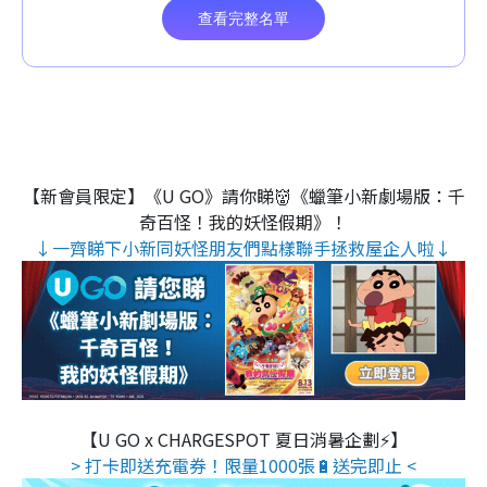
【新會員限定】《U GO》請你睇👹《蠟筆小新劇場版：千
奇百怪！我的妖怪假期》！
↓一齊睇下小新同妖怪朋友們點樣聯手拯救屋企人啦↓
【U GO x CHARGESPOT 夏日消暑企劃⚡】
> 打卡即送充電券！限量1000張🔋送完即止 <