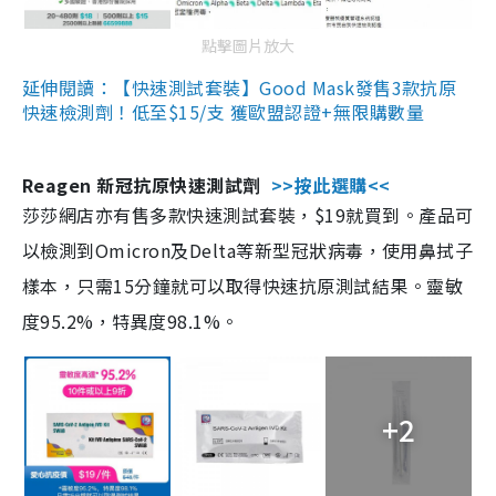
點擊圖片放大
延伸閱讀：【快速測試套裝】Good Mask發售3款抗原
快速檢測劑！低至$15/支 獲歐盟認證+無限購數量
Reagen 新冠抗原快速測試劑
>>按此選購<<
莎莎網店亦有售多款快速測試套裝，$19就買到。產品可
以檢測到Omicron及Delta等新型冠狀病毒，使用鼻拭子
樣本，只需15分鐘就可以取得快速抗原測試結果。靈敏
度95.2%，特異度98.1%。
+2