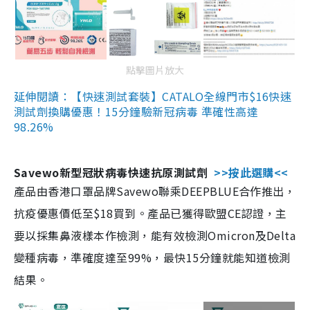
點擊圖片放大
延伸閱讀：【快速測試套裝】CATALO全線門市$16快速
測試劑換購優惠！15分鐘驗新冠病毒 準確性高達
98.26%
Savewo新型冠狀病毒快速抗原測試劑
>>按此選購<<
產品由香港口罩品牌Savewo聯乘DEEPBLUE合作推出，
抗疫優惠價低至$18買到。產品已獲得歐盟CE認證，主
要以採集鼻液樣本作檢測，能有效檢測Omicron及Delta
變種病毒，準確度達至99%，最快15分鐘就能知道檢測
結果。