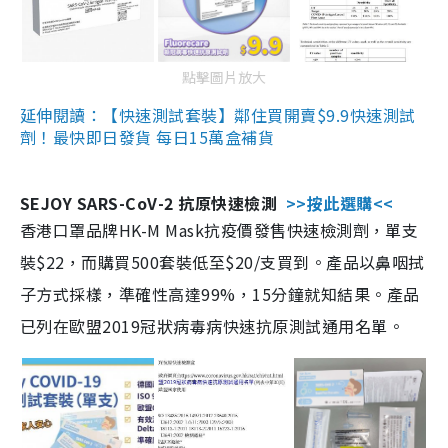
點擊圖片放大
延伸閱讀：【快速測試套裝】鄰住買開賣$9.9快速測試
劑！最快即日發貨 每日15萬盒補貨
SEJOY SARS-CoV-2 抗原快速檢測
>>按此選購<<
香港口罩品牌HK-M Mask抗疫價發售快速檢測劑，單支
裝$22，而購買500套裝低至$20/支買到。產品以鼻咽拭
子方式採樣，準確性高達99%，15分鐘就知結果。產品
已列在歐盟2019冠狀病毒病快速抗原測試通用名單。