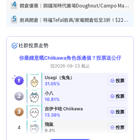
4
開倉優惠｜銅鑼灣時代廣場Doughnut/Campo Marzio開倉低至1折！背囊、書包、手袋劈價$200起
5
廚具開倉｜特福Tefal廚具/家電開倉低至3折！$220起買平底鍋/炒鑊/湯煲！電飯煲/吸塵機/燙斗$418起