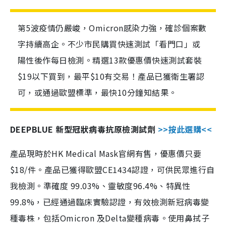
第5波疫情仍嚴峻，Omicron感染力強，確診個案數
字持續高企。不少市民購買快速測試「看門口」或
陽性後作每日檢測。精選13款優惠價快速測試套裝
$19以下買到，最平$10有交易！產品已獲衛生署認
可，或通過歐盟標準，最快10分鐘知結果。
DEEPBLUE 新型冠狀病毒抗原檢測試劑
>>按此選購<<
產品現時於HK Medical Mask官網有售，優惠價只要
$18/件。產品已獲得歐盟CE1434認證，可供民眾進行自
我檢測。準確度 99.03%、靈敏度96.4%、特異性
99.8%，已經通過臨床實驗認證，有效檢測新冠病毒變
種毒株，包括Omicron 及Delta變種病毒。使用鼻拭子