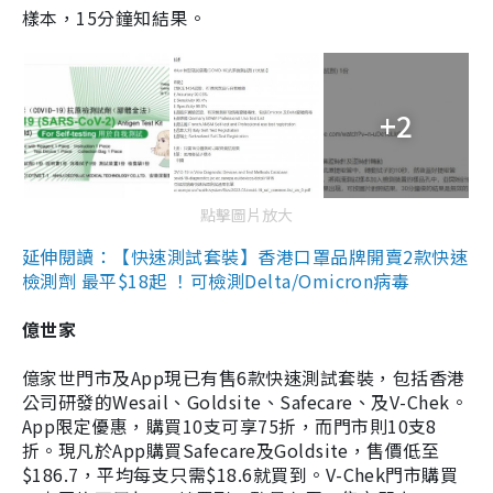
樣本，15分鐘知結果。
+2
點擊圖片放大
延伸閱讀：【快速測試套裝】香港口罩品牌開賣2款快速
檢測劑 最平$18起 ！可檢測Delta/Omicron病毒
億世家
億家世門市及App現已有售6款快速測試套裝，包括香港
公司研發的Wesail、Goldsite、Safecare、及V-Chek。
App限定優惠，購買10支可享75折，而門市則10支8
折。現凡於App購買Safecare及Goldsite，售價低至
$186.7，平均每支只需$18.6就買到。V-Chek門市購買