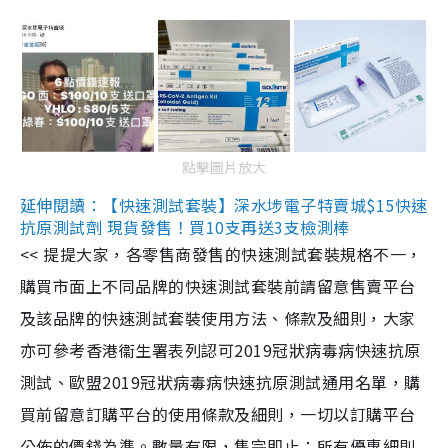
點擊圖片放大
延伸閱讀：【快速測試套裝】深水埗電子特賣城$15快速
抗原測試劑 現貨發售！買10支再送3支檢測棒
<< 提提大家，各零售商發售的快速測試套裝規格不一，
購買市面上不同品牌的快速測試套裝前請留意售賣平台
及該品牌的快速測試套裝使用方法、條款及細則，大家
亦可參考香港衞生署表列認可2019冠狀病毒病快速抗原
測試、歐盟2019冠狀病毒病快速抗原測試通用名單，購
買前留意訂購平台的使用條款及細則，一切以訂購平台
公佈的價錢為準。數量有限，售完即止；所有優惠細則