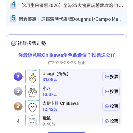
4
【8月生日優惠2026】全港85大食買玩著數攻略 自助餐/火鍋放題同行免費＋誠品/DONKI送現金券
5
開倉優惠｜銅鑼灣時代廣場Doughnut/Campo Marzio開倉低至1折！背囊、書包、手袋劈價$200起