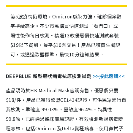
第5波疫情仍嚴峻，Omicron感染力強，確診個案數
字持續高企。不少市民購買快速測試「看門口」或
陽性後作每日檢測。精選13款優惠價快速測試套裝
$19以下買到，最平$10有交易！產品已獲衛生署認
可，或通過歐盟標準，最快10分鐘知結果。
DEEPBLUE 新型冠狀病毒抗原檢測試劑
>>按此選購<<
產品現時於HK Medical Mask官網有售，優惠價只要
$18/件。產品已獲得歐盟CE1434認證，可供民眾進行自
我檢測。準確度 99.03%、靈敏度96.4%、特異性
99.8%，已經通過臨床實驗認證，有效檢測新冠病毒變
種毒株，包括Omicron 及Delta變種病毒。使用鼻拭子