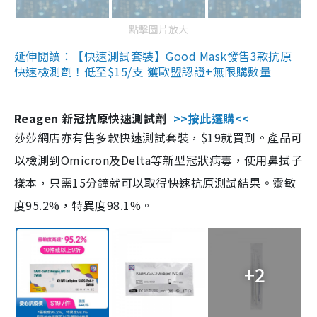
點擊圖片放大
延伸閱讀：【快速測試套裝】Good Mask發售3款抗原
快速檢測劑！低至$15/支 獲歐盟認證+無限購數量
Reagen 新冠抗原快速測試劑
>>按此選購<<
莎莎網店亦有售多款快速測試套裝，$19就買到。產品可
以檢測到Omicron及Delta等新型冠狀病毒，使用鼻拭子
樣本，只需15分鐘就可以取得快速抗原測試結果。靈敏
度95.2%，特異度98.1%。
+2