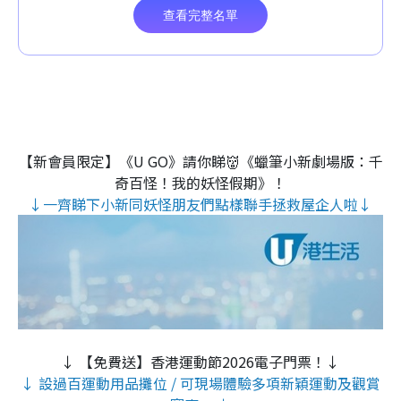
【新會員限定】《U GO》請你睇👹《蠟筆小新劇場版：千
奇百怪！我的妖怪假期》！
↓一齊睇下小新同妖怪朋友們點樣聯手拯救屋企人啦↓
↓ 【免費送】香港運動節2026電子門票！↓
↓ 設過百運動用品攤位 / 可現場體驗多項新穎運動及觀賞