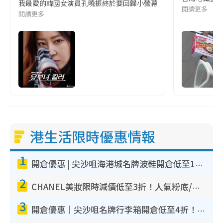
我最愛的韓國女演員孔曉振終於要回歸小螢幕啦!這次的劇本改編自同名
閱讀更多
閱讀更多
港生活限時優惠情報
1
開倉優惠 | 尖沙咀海港城名牌波鞋開倉低至1折！On鞋$899起／Joy&Peace鞋履$98起
2
CHANEL美妝限時減價低至3折！人氣粉底/唇膏/精華液低至$275！COCO香水都有平
3
開倉優惠｜尖沙咀名牌行李箱開倉低至4折！一連5日 American Tourister/ace./Hallmark $200起！