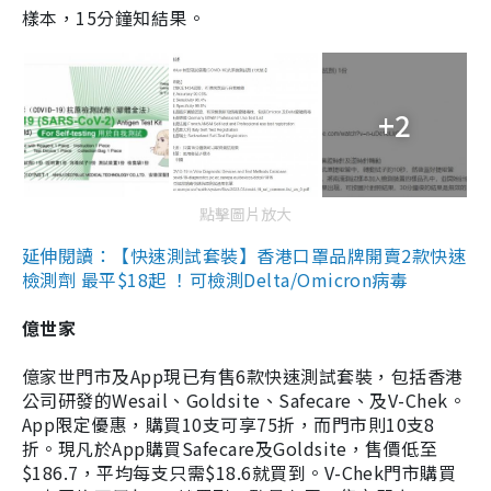
樣本，15分鐘知結果。
+2
點擊圖片放大
延伸閱讀：【快速測試套裝】香港口罩品牌開賣2款快速
檢測劑 最平$18起 ！可檢測Delta/Omicron病毒
億世家
億家世門市及App現已有售6款快速測試套裝，包括香港
公司研發的Wesail、Goldsite、Safecare、及V-Chek。
App限定優惠，購買10支可享75折，而門市則10支8
折。現凡於App購買Safecare及Goldsite，售價低至
$186.7，平均每支只需$18.6就買到。V-Chek門市購買