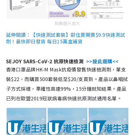
點擊圖片放大
延伸閱讀：【快速測試套裝】鄰住買開賣$9.9快速測試
劑！最快即日發貨 每日15萬盒補貨
SEJOY SARS-CoV-2 抗原快速檢測
>>按此選購<<
香港口罩品牌HK-M Mask抗疫價發售快速檢測劑，單支
裝$22，而購買500套裝低至$20/支買到。產品以鼻咽拭
子方式採樣，準確性高達99%，15分鐘就知結果。產品
已列在歐盟2019冠狀病毒病快速抗原測試通用名單。