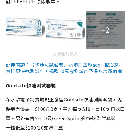
發DEEPBLUE 原廠版本。
+2
點擊圖片放大
延伸閱讀：【快速測試套裝】香港口罩廠acc+推$18病
毒抗原快速測試劑！捐贈10萬盒測試劑予深水埗露宿者
Goldsite快速測試套裝
深水埗電子特賣城現正發售Goldsite快速測試套裝，現
時更有優惠，$100/10支，平均每支$10，買10支再送口
罩。另外有售YHLO及Green Spring的快速測試套裝，
一樣低至$100/10支送口罩。