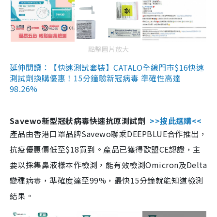
點擊圖片放大
延伸閱讀：【快速測試套裝】CATALO全線門市$16快速
測試劑換購優惠！15分鐘驗新冠病毒 準確性高達
98.26%
Savewo新型冠狀病毒快速抗原測試劑
>>按此選購<<
產品由香港口罩品牌Savewo聯乘DEEPBLUE合作推出，
抗疫優惠價低至$18買到。產品已獲得歐盟CE認證，主
要以採集鼻液樣本作檢測，能有效檢測Omicron及Delta
變種病毒，準確度達至99%，最快15分鐘就能知道檢測
結果。