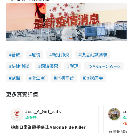
著數
疫情
新冠肺炎
快速測試套裝
快速測試
網購優惠
護理
SARS－CoV－2
歐盟
衞生署
網購平台
冠狀病毒
更多真實評價
Just_A_Girl_eats
co c
娛樂
吹
台灣
追劇日常🎬 殺手媽咪 A Bona Fide Killer
台灣地鐵宣