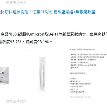
點擊圖片放大
3款抗原快速檢測劑！低至$15/支 獲歐盟認證+無限購數量
品可以檢測到Omicron及Delta等新型冠狀病毒，使用鼻拭
度95.2%，特異度98.1%。
點擊圖片放大