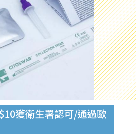
$10獲衛生署認可/通過歐