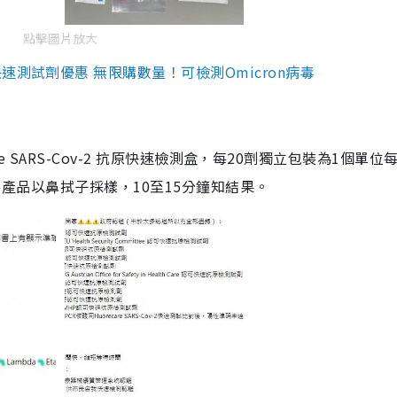
點擊圖片放大
測試劑優惠 無限購數量！可檢測Omicron病毒
are SARS-Cov-2 抗原快速檢測盒，每20劑獨立包裝為1個單位
5。產品以鼻拭子採樣，10至15分鐘知結果。