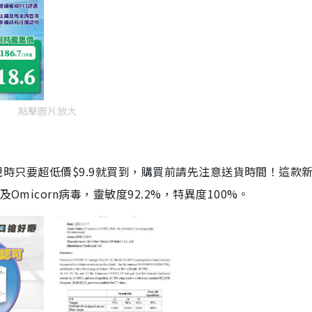
點擊圖片放大
劑，現時只要超低價$9.9就買到，購買前請先注意送貨時間！這款
Omicorn病毒，靈敏度92.2%，特異度100%。