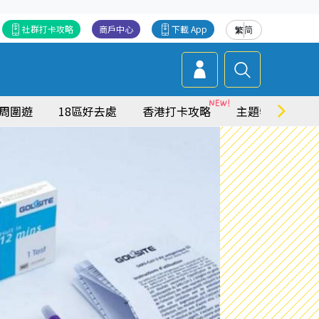
社群打卡攻略
商戶中心
下載 App
繁
简
周圍遊
18區好去處
香港打卡攻略
主題特集