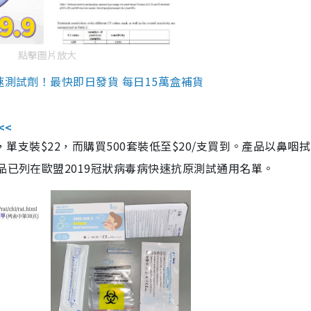
點擊圖片放大
速測試劑！最快即日發貨 每日15萬盒補貨
<<
，單支裝$22，而購買500套裝低至$20/支買到。產品以鼻咽
品已列在歐盟2019冠狀病毒病快速抗原測試通用名單。