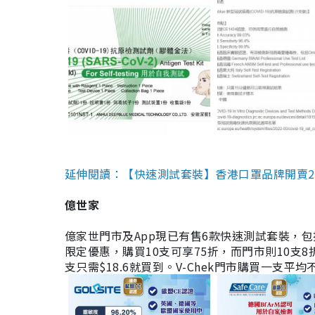
延伸閱讀：【快速測試套裝】香港口罩品牌開賣2款快速
億世家
億家世門市及App現已有售6款快速測試套裝，包括香港公司
限定優惠，購買10支可享75折，而門市則10支8折。現
支只需$18.6就買到。V-Chek門市購買一支平