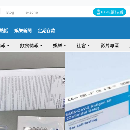
Blog
e-zone
U GO搵好去處
熱話
娛樂新聞
定期存款
情報
飲食情報
娛樂
社會
影片專區