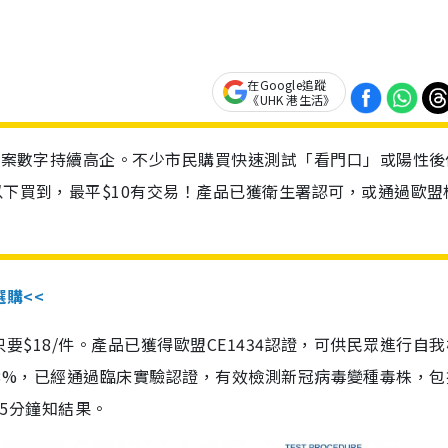
在Google追蹤
《UHK 港生活》
診個案數字持續高企。不少市民購買快速測試「看門口」或陽性後
以下買到，最平$10有交易！產品已獲衛生署認可，或通過歐盟
選購<<
惠價只要$18/件。產品已獲得歐盟CE1434認證，可供民眾進行自
性99.8%，已經通過臨床實驗認證，有效檢測新冠病毒變種毒株，
，15分鐘知結果。