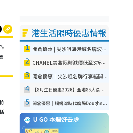
港生活限時優惠情報
1
作
開倉優惠 | 尖沙咀海港城名牌波鞋開倉低至1折！On鞋$899起／Joy&Peace鞋履$98起
標
2
CHANEL美妝限時減價低至3折！人氣粉底/唇膏/精華液低至$275！COCO香水都有平
3
開倉優惠｜尖沙咀名牌行李箱開倉低至4折！一連5日 American Tourister/ace./Hallmark $200起！
4
【8月生日優惠2026】全港85大食買玩著數攻略 自助餐/火鍋放題同行免費＋誠品/DONKI送現金券
5
我檢
開倉優惠｜銅鑼灣時代廣場Doughnut/Campo Marzio開倉低至1折！背囊、書包、手袋劈價$200起
包括
U GO 本週好去處