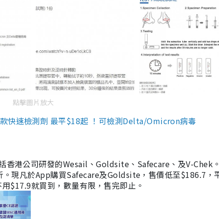
點擊圖片放大
檢測劑 最平$18起 ！可檢測Delta/Omicron病毒
研發的Wesail、Goldsite、Safecare、及V-Chek。
凡於App購買Safecare及Goldsite，售價低至$186.7
均不用$17.9就買到，數量有限，售完即止。