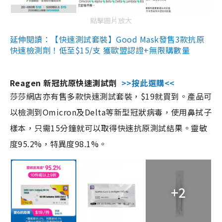
點擊圖片放大
延伸閱讀：【快速測試套裝】Good Mask發售3款抗原
快速檢測劑！低至$15/支 獲歐盟認證+無限購數量
Reagen 新冠抗原快速測試劑
>>按此選購<<
莎莎網店亦有售多款快速測試套裝，$19就買到。產品可
以檢測到Omicron及Delta等新型冠狀病毒，使用鼻拭子
樣本，只需15分鐘就可以取得快速抗原測試結果。靈敏
度95.2%，特異度98.1%。
+2