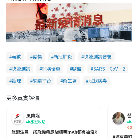
著數
疫情
新冠肺炎
快速測試套裝
快速測試
網購優惠
歐盟
SARS－CoV－2
護理
網購平台
衞生署
冠狀病毒
更多真實評價
風傳媒
營養教
旅遊攻略
生
香港
旅遊注意｜搭飛機帶尿袋標明mAh都會被沒收😱出發前切記檢查「1
#連皮帶籽都