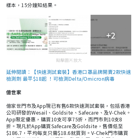
樣本，15分鐘知結果。
+2
點擊圖片放大
延伸閱讀：【快速測試套裝】香港口罩品牌開賣2款快速
檢測劑 最平$18起 ！可檢測Delta/Omicron病毒
億世家
億家世門市及App現已有售6款快速測試套裝，包括香港
公司研發的Wesail、Goldsite、Safecare、及V-Chek。
App限定優惠，購買10支可享75折，而門市則10支8
折。現凡於App購買Safecare及Goldsite，售價低至
$186.7，平均每支只需$18.6就買到。V-Chek門市購買