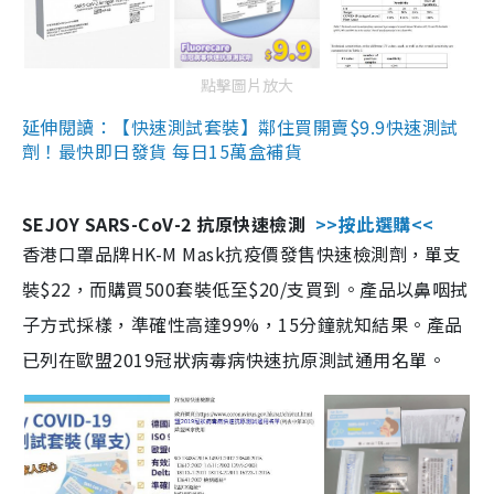
點擊圖片放大
延伸閱讀：【快速測試套裝】鄰住買開賣$9.9快速測試
劑！最快即日發貨 每日15萬盒補貨
SEJOY SARS-CoV-2 抗原快速檢測
>>按此選購<<
香港口罩品牌HK-M Mask抗疫價發售快速檢測劑，單支
裝$22，而購買500套裝低至$20/支買到。產品以鼻咽拭
子方式採樣，準確性高達99%，15分鐘就知結果。產品
已列在歐盟2019冠狀病毒病快速抗原測試通用名單。