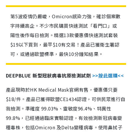
第5波疫情仍嚴峻，Omicron感染力強，確診個案數
字持續高企。不少市民購買快速測試「看門口」或
陽性後作每日檢測。精選13款優惠價快速測試套裝
$19以下買到，最平$10有交易！產品已獲衛生署認
可，或通過歐盟標準，最快10分鐘知結果。
DEEPBLUE 新型冠狀病毒抗原檢測試劑
>>按此選購<<
產品現時於HK Medical Mask官網有售，優惠價只要
$18/件。產品已獲得歐盟CE1434認證，可供民眾進行自
我檢測。準確度 99.03%、靈敏度96.4%、特異性
99.8%，已經通過臨床實驗認證，有效檢測新冠病毒變
種毒株，包括Omicron 及Delta變種病毒。使用鼻拭子