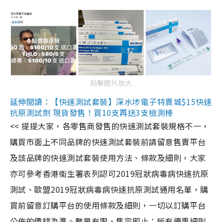
點擊圖片放大
延伸閱讀：【快速測試套裝】深水埗電子特賣城$15快速
抗原測試劑 現貨發售！買10支再送3支檢測棒
<< 提提大家，各零售商發售的快速測試套裝規格不一，
購買市面上不同品牌的快速測試套裝前請留意售賣平台
及該品牌的快速測試套裝使用方法、條款及細則，大家
亦可參考香港衞生署表列認可2019冠狀病毒病快速抗原
測試、歐盟2019冠狀病毒病快速抗原測試通用名單，購
買前留意訂購平台的使用條款及細則，一切以訂購平台
公佈的價錢為準。數量有限，售完即止；所有優惠細則