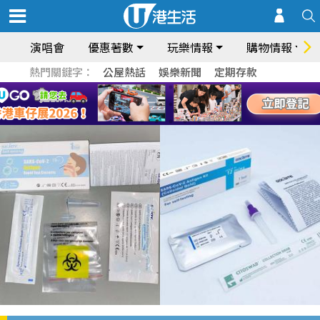
演唱會
優惠著數
玩樂情報
購物情報
熱門關鍵字：
公屋熱話
娛樂新聞
定期存款