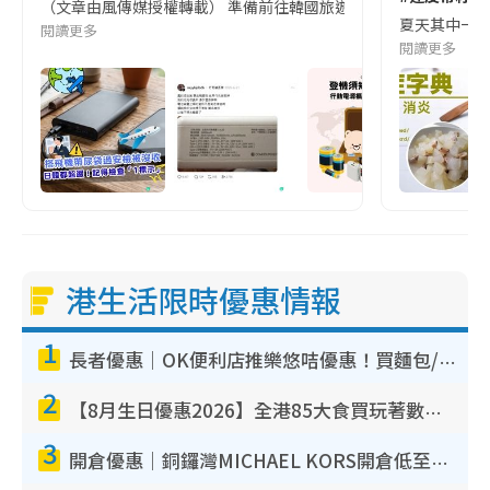
（文章由風傳媒授權轉載） 準備前往韓國旅遊的民眾，近期要特別留
夏天其中一種時
閱讀更多
閱讀更多
港生活限時優惠情報
1
長者優惠｜OK便利店推樂悠咭優惠！買麵包/牛奶/保健品拍卡即減
2
【8月生日優惠2026】全港85大食買玩著數攻略 自助餐/火鍋放題同行免費＋誠品/DONKI送現金券
3
開倉優惠｜銅鑼灣MICHAEL KORS開倉低至17折！直擊$500起買手袋/銀包/鞋款 必買經典Jet Set系列