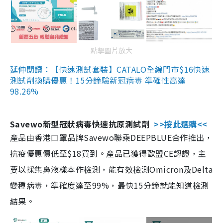
點擊圖片放大
延伸閱讀：【快速測試套裝】CATALO全線門市$16快速
測試劑換購優惠！15分鐘驗新冠病毒 準確性高達
98.26%
Savewo新型冠狀病毒快速抗原測試劑
>>按此選購<<
產品由香港口罩品牌Savewo聯乘DEEPBLUE合作推出，
抗疫優惠價低至$18買到。產品已獲得歐盟CE認證，主
要以採集鼻液樣本作檢測，能有效檢測Omicron及Delta
變種病毒，準確度達至99%，最快15分鐘就能知道檢測
結果。