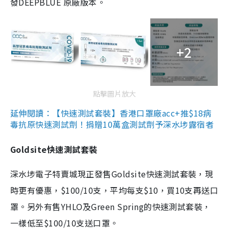
發DEEPBLUE 原廠版本。
+2
點擊圖片放大
延伸閱讀：【快速測試套裝】香港口罩廠acc+推$18病
毒抗原快速測試劑！捐贈10萬盒測試劑予深水埗露宿者
Goldsite快速測試套裝
深水埗電子特賣城現正發售Goldsite快速測試套裝，現
時更有優惠，$100/10支，平均每支$10，買10支再送口
罩。另外有售YHLO及Green Spring的快速測試套裝，
一樣低至$100/10支送口罩。