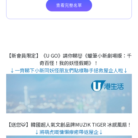
【新會員限定】《U GO》請你睇👹《蠟筆小新劇場版：千
奇百怪！我的妖怪假期》！
↓一齊睇下小新同妖怪朋友們點樣聯手拯救屋企人啦↓
【送您🐯】韓國超人氣文創品牌MUZIK TIGER 冰感風扇！
↓將萌虎嘅慵懶療癒帶返屋企↓