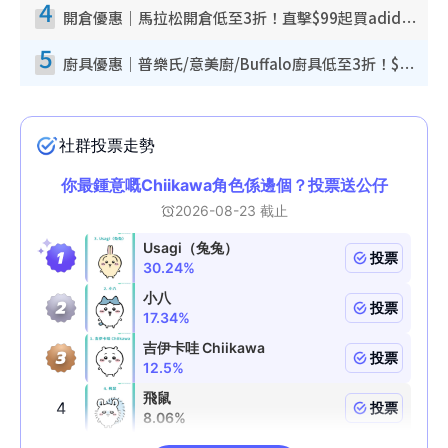
4
開倉優惠｜馬拉松開倉低至3折！直擊$99起買adidas／New Balance／Puma鞋款 STANLEY保溫杯劈價至$119起
5
廚具優惠｜普樂氏/意美廚/Buffalo廚具低至3折！$89起買煎鍋／炒鑊／個人鍋 同場小家電激減至$99起