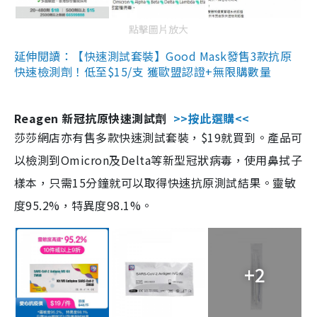
點擊圖片放大
延伸閱讀：【快速測試套裝】Good Mask發售3款抗原
快速檢測劑！低至$15/支 獲歐盟認證+無限購數量
Reagen 新冠抗原快速測試劑
>>按此選購<<
莎莎網店亦有售多款快速測試套裝，$19就買到。產品可
以檢測到Omicron及Delta等新型冠狀病毒，使用鼻拭子
樣本，只需15分鐘就可以取得快速抗原測試結果。靈敏
度95.2%，特異度98.1%。
+2