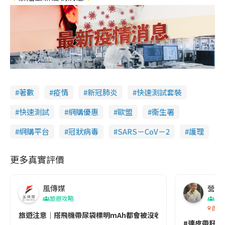
著數
疫情
新冠肺炎
快速測試套裝
快速測試
網購優惠
歐盟
衞生署
網購平台
冠狀病毒
SARS－CoV－2
護理
更多真實評價
風傳媒
營養教
旅遊攻略
生
香港
旅遊注意｜搭飛機帶尿袋標明mAh都會被沒收😱出發前切記檢查「1
#連皮帶籽都