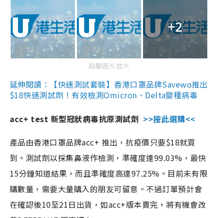
+2
點擊圖片放大
延伸閱讀：【快速測試套裝】香港口罩品牌Savewo推出
$18快速測試劑！有效檢測Omicron、Delta變種病毒
acc+ test 新型冠狀病毒抗原測試劑
>>按此選購<<
產品由香港口罩品牌acc+ 推出，抗疫價只要$18就買
到。測試劑以採集鼻液作檢測，準確度達99.03%，最快
15分鐘知道結果，而且準確度高達97.25%。目前未有限
購數量，需要大量購入的朋友可留意。不過訂單預計會
在確認後10至21日出貨，如acc+版本賣完，將有機會改