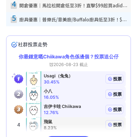
4
開倉優惠｜馬拉松開倉低至3折！直擊$99起買adidas／New Balance／Puma鞋款 STANLEY保溫杯劈價至$119起
5
廚具優惠｜普樂氏/意美廚/Buffalo廚具低至3折！$89起買煎鍋／炒鑊／個人鍋 同場小家電激減至$99起