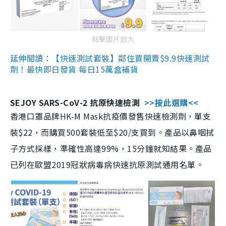
點擊圖片放大
延伸閱讀：【快速測試套裝】鄰住買開賣$9.9快速測試
劑！最快即日發貨 每日15萬盒補貨
SEJOY SARS-CoV-2 抗原快速檢測
>>按此選購<<
香港口罩品牌HK-M Mask抗疫價發售快速檢測劑，單支
裝$22，而購買500套裝低至$20/支買到。產品以鼻咽拭
子方式採樣，準確性高達99%，15分鐘就知結果。產品
已列在歐盟2019冠狀病毒病快速抗原測試通用名單。