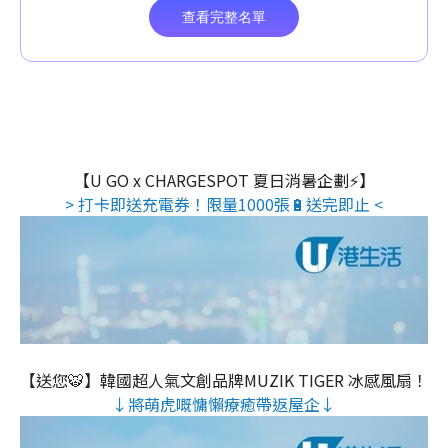
【U GO x CHARGESPOT 夏日消暑企劃⚡】
> 打卡即送充電券！限量1000張🔋送完即止 <
【送您🐯】韓國超人氣文創品牌MUZIK TIGER 冰感風扇！
↓將萌虎嘅慵懶療癒帶返屋企↓