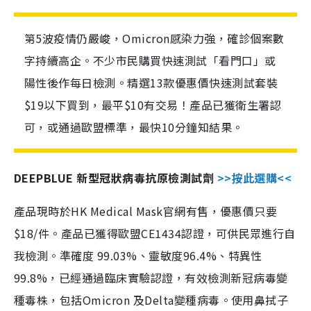
第5波疫情仍嚴峻，Omicron感染力強，確診個案數
字持續高企。不少市民購買快速測試「看門口」或
陽性後作每日檢測。精選13款優惠價快速測試套裝
$19以下買到，最平$10有交易！產品已獲衛生署認
可，或通過歐盟標準，最快10分鐘知結果。
DEEPBLUE 新型冠狀病毒抗原檢測試劑
>>按此選購<<
產品現時於HK Medical Mask官網有售，優惠價只要
$18/件。產品已獲得歐盟CE1434認證，可供民眾進行自
我檢測。準確度 99.03%、靈敏度96.4%、特異性
99.8%，已經通過臨床實驗認證，有效檢測新冠病毒變
種毒株，包括Omicron 及Delta變種病毒。使用鼻拭子