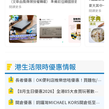
（文章由風傳媒授權轉載） 準備前往韓國旅遊的民眾，近期要特別留
夏天其中一種時
閱讀更多
閱讀更多
港生活限時優惠情報
1
長者優惠｜OK便利店推樂悠咭優惠！買麵包/牛奶/保健品拍卡即減
2
【8月生日優惠2026】全港85大食買玩著數攻略 自助餐/火鍋放題同行免費＋誠品/DONKI送現金券
3
開倉優惠｜銅鑼灣MICHAEL KORS開倉低至17折！直擊$500起買手袋/銀包/鞋款 必買經典Jet Set系列