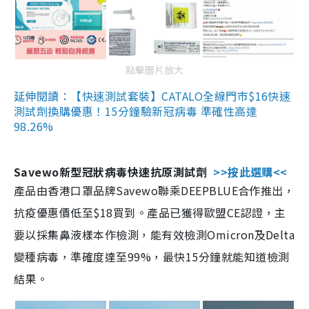
點擊圖片放大
延伸閱讀：【快速測試套裝】CATALO全線門市$16快速
測試劑換購優惠！15分鐘驗新冠病毒 準確性高達
98.26%
Savewo新型冠狀病毒快速抗原測試劑
>>按此選購<<
產品由香港口罩品牌Savewo聯乘DEEPBLUE合作推出，
抗疫優惠價低至$18買到。產品已獲得歐盟CE認證，主
要以採集鼻液樣本作檢測，能有效檢測Omicron及Delta
變種病毒，準確度達至99%，最快15分鐘就能知道檢測
結果。