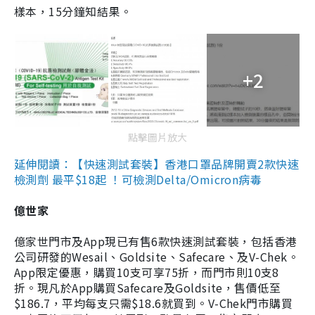
樣本，15分鐘知結果。
+2
點擊圖片放大
延伸閱讀：【快速測試套裝】香港口罩品牌開賣2款快速
檢測劑 最平$18起 ！可檢測Delta/Omicron病毒
億世家
億家世門市及App現已有售6款快速測試套裝，包括香港
公司研發的Wesail、Goldsite、Safecare、及V-Chek。
App限定優惠，購買10支可享75折，而門市則10支8
折。現凡於App購買Safecare及Goldsite，售價低至
$186.7，平均每支只需$18.6就買到。V-Chek門市購買