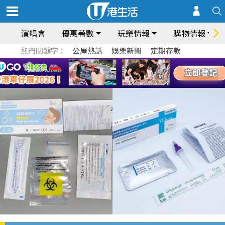
演唱會
優惠著數
玩樂情報
購物情報
熱門關鍵字：
公屋熱話
娛樂新聞
定期存款