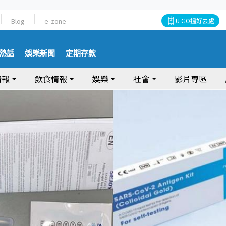
Blog
e-zone
U GO搵好去處
熱話
娛樂新聞
定期存款
情報
飲食情報
娛樂
社會
影片專區