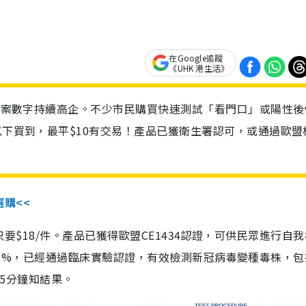
在Google追蹤
《UHK 港生活》
診個案數字持續高企。不少市民購買快速測試「看門口」或陽性後
以下買到，最平$10有交易！產品已獲衛生署認可，或通過歐盟
選購<<
惠價只要$18/件。產品已獲得歐盟CE1434認證，可供民眾進行自
性99.8%，已經通過臨床實驗認證，有效檢測新冠病毒變種毒株，
，15分鐘知結果。