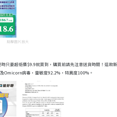
點擊圖片放大
劑，現時只要超低價$9.9就買到，購買前請先注意送貨時間！這款
Omicorn病毒，靈敏度92.2%，特異度100%。