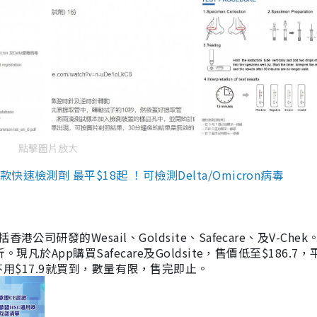
點擊圖片放大
檢測劑 最平$18起 ！可檢測Delta/Omicron病毒
研發的Wesail、Goldsite、Safecare、及V-Chek。
凡於App購買Safecare及Goldsite，售價低至$186.7
均不用$17.9就買到，數量有限，售完即止。