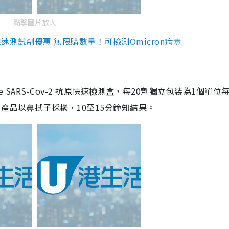
點擊圖片放大
測試劑優惠 無限購數量！可檢測Omicron病毒
are SARS-Cov-2 抗原快速檢測盒，每20劑獨立包裝為1個單位
5。產品以鼻拭子採樣，10至15分鐘知結果。