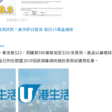
點擊圖片放大
速測試劑！最快即日發貨 每日15萬盒補貨
<<
，單支裝$22，而購買500套裝低至$20/支買到。產品以鼻咽
品已列在歐盟2019冠狀病毒病快速抗原測試通用名單。