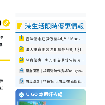
港生活限時優惠情報
1
作
豐澤優惠勁減低至44折！Mac mini/iPhone17Pro大減價！廚房家電$220起
標
2
港大推賽馬會強化骨骼計劃！$100骨質密度X光檢查 完成免費運動訓練送超市禮券！附參加資格
3
開倉優惠 | 尖沙咀海港城名牌波鞋開倉低至1折！On鞋$899起／Joy&Peace鞋履$98起
4
開倉優惠｜銅鑼灣時代廣場Doughnut/Campo Marzio開倉低至1折！背囊、書包、手袋劈價$200起
5
我檢
廚具開倉｜特福Tefal廚具/家電開倉低至3折！$220起買平底鍋/炒鑊/湯煲！電飯煲/吸塵機/燙斗$418起
包括
U GO 本週好去處