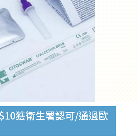
$10獲衛生署認可/通過歐