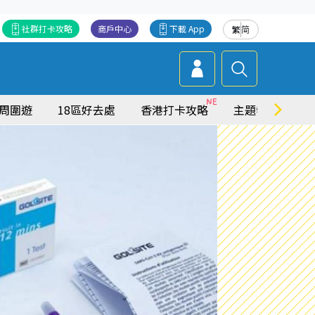
社群打卡攻略
商戶中心
下載 App
繁
简
周圍遊
18區好去處
香港打卡攻略
主題特集