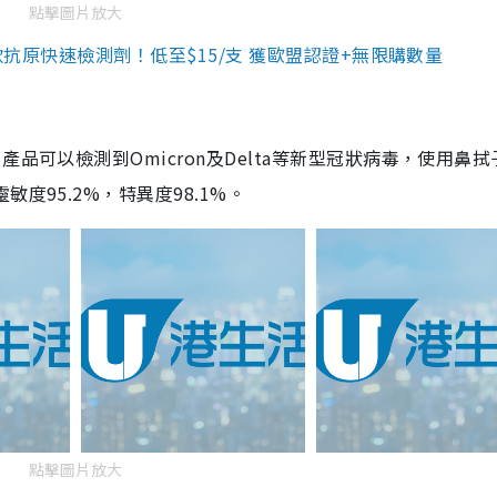
點擊圖片放大
3款抗原快速檢測劑！低至$15/支 獲歐盟認證+無限購數量
品可以檢測到Omicron及Delta等新型冠狀病毒，使用鼻拭
度95.2%，特異度98.1%。
點擊圖片放大