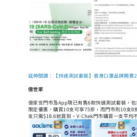
延伸閱讀：【快速測試套裝】香港口罩品牌開賣2款快速
億世家
億家世門市及App現已有售6款快速測試套裝，包括香港公司
限定優惠，購買10支可享75折，而門市則10支8折。現
支只需$18.6就買到。V-Chek門市購買一支平