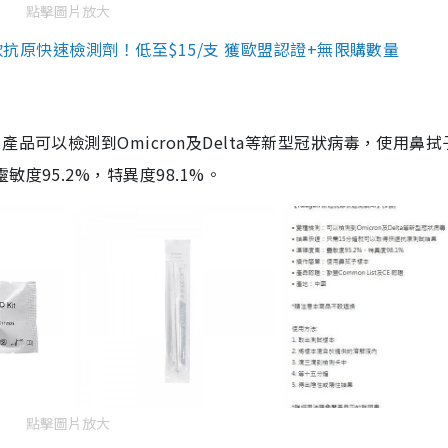
點擊圖片放大
3款抗原快速檢測劑！低至$15/支 獲歐盟認證+無限購數量
品可以檢測到Omicron及Delta等新型冠狀病毒，使用鼻拭
度95.2%，特異度98.1%。
點擊圖片放大