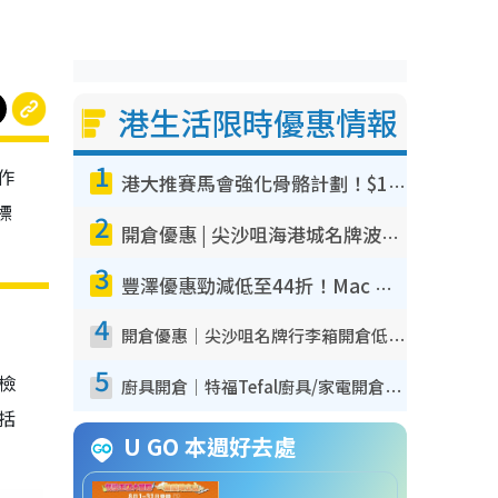
港生活限時優惠情報
1
作
港大推賽馬會強化骨骼計劃！$100骨質密度X光檢查 完成免費運動訓練送超市禮券！附參加資格
標
2
開倉優惠 | 尖沙咀海港城名牌波鞋開倉低至1折！On鞋$899起／Joy&Peace鞋履$98起
3
豐澤優惠勁減低至44折！Mac mini/iPhone17Pro大減價！廚房家電$220起
4
開倉優惠｜尖沙咀名牌行李箱開倉低至4折！一連5日 American Tourister/ace./Hallmark $200起！
5
我檢
廚具開倉｜特福Tefal廚具/家電開倉低至3折！$220起買平底鍋/炒鑊/湯煲！電飯煲/吸塵機/燙斗$418起
包括
U GO 本週好去處