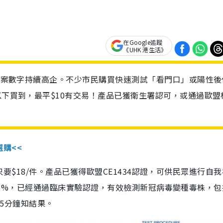
在Google追蹤
《UHK 港生活》
診個案數字持續高企。不少市民購買快速測試「看門口」或陽性後
以下買到，最平$10有交易！產品已獲衛生署認可，或通過歐盟
選購<<
惠價只要$18/件。產品已獲得歐盟CE1434認證，可供民眾進行自
性99.8%，已經通過臨床實驗認證，有效檢測新冠病毒變種毒株，
，15分鐘知結果。