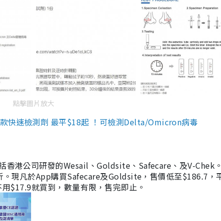
點擊圖片放大
檢測劑 最平$18起 ！可檢測Delta/Omicron病毒
研發的Wesail、Goldsite、Safecare、及V-Chek。
凡於App購買Safecare及Goldsite，售價低至$186.7
均不用$17.9就買到，數量有限，售完即止。