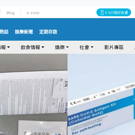
Blog
e-zone
U GO搵好去處
熱話
娛樂新聞
定期存款
情報
飲食情報
娛樂
社會
影片專區