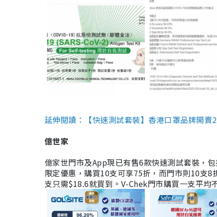
延伸閱讀：【快速測試套裝】香港口罩品牌開賣2款快速
億世家
億家世門市及App現已有售6款快速測試套裝，包括香港公司
限定優惠，購買10支可享75折，而門市則10支8折。現
支只需$18.6就買到。V-Chek門市購買一支平