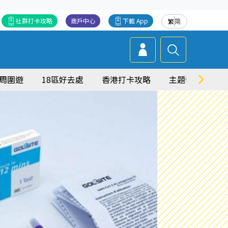
社群打卡攻略
商戶中心
下載 App
繁
简
周圍遊
18區好去處
香港打卡攻略
主題特集