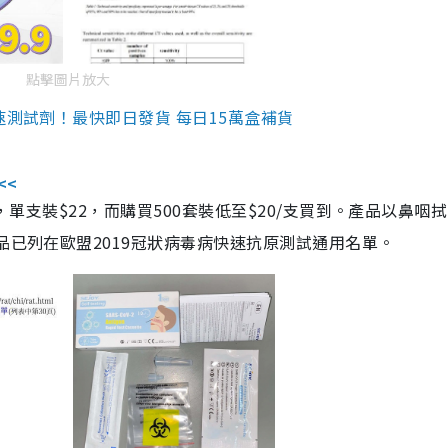
點擊圖片放大
速測試劑！最快即日發貨 每日15萬盒補貨
<<
，單支裝$22，而購買500套裝低至$20/支買到。產品以鼻咽
品已列在歐盟2019冠狀病毒病快速抗原測試通用名單。