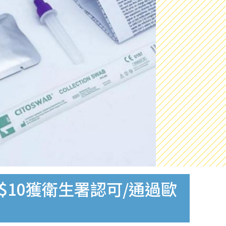
$10獲衛生署認可/通過歐