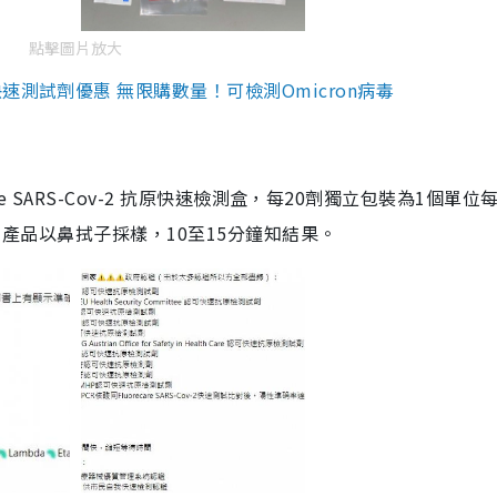
點擊圖片放大
測試劑優惠 無限購數量！可檢測Omicron病毒
are SARS-Cov-2 抗原快速檢測盒，每20劑獨立包裝為1個單位
5。產品以鼻拭子採樣，10至15分鐘知結果。