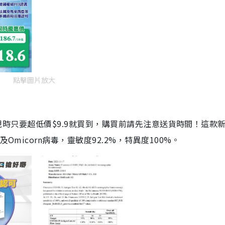
點擊圖片放大
劑，現時只要超低價$9.9就買到，購買前請先注意送貨時間！這款
Omicorn病毒，靈敏度92.2%，特異度100%。