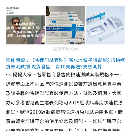
點擊圖片放大
延伸閱讀：【快速測試套裝】深水埗電子特賣城$15快速
抗原測試劑 現貨發售！買10支再送3支檢測棒
<< 提提大家，各零售商發售的快速測試套裝規格不一，
購買市面上不同品牌的快速測試套裝前請留意售賣平台
及該品牌的快速測試套裝使用方法、條款及細則，大家
亦可參考香港衞生署表列認可2019冠狀病毒病快速抗原
測試、歐盟2019冠狀病毒病快速抗原測試通用名單，購
買前留意訂購平台的使用條款及細則，一切以訂購平台
公佈的價錢為準。數量有限，售完即止；所有優惠細則