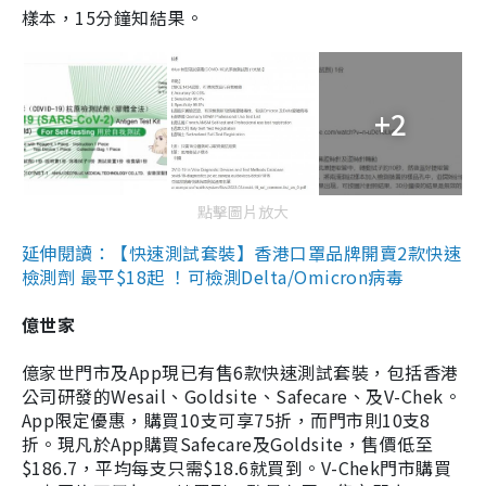
樣本，15分鐘知結果。
+2
點擊圖片放大
延伸閱讀：【快速測試套裝】香港口罩品牌開賣2款快速
檢測劑 最平$18起 ！可檢測Delta/Omicron病毒
億世家
億家世門市及App現已有售6款快速測試套裝，包括香港
公司研發的Wesail、Goldsite、Safecare、及V-Chek。
App限定優惠，購買10支可享75折，而門市則10支8
折。現凡於App購買Safecare及Goldsite，售價低至
$186.7，平均每支只需$18.6就買到。V-Chek門市購買