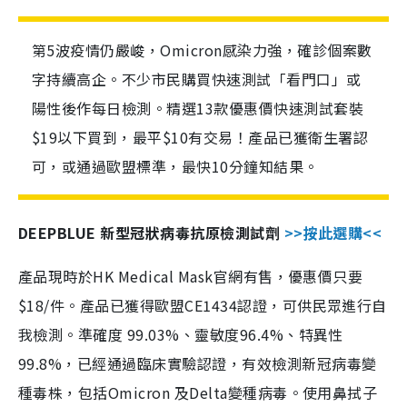
第5波疫情仍嚴峻，Omicron感染力強，確診個案數
字持續高企。不少市民購買快速測試「看門口」或
陽性後作每日檢測。精選13款優惠價快速測試套裝
$19以下買到，最平$10有交易！產品已獲衛生署認
可，或通過歐盟標準，最快10分鐘知結果。
DEEPBLUE 新型冠狀病毒抗原檢測試劑
>>按此選購<<
產品現時於HK Medical Mask官網有售，優惠價只要
$18/件。產品已獲得歐盟CE1434認證，可供民眾進行自
我檢測。準確度 99.03%、靈敏度96.4%、特異性
99.8%，已經通過臨床實驗認證，有效檢測新冠病毒變
種毒株，包括Omicron 及Delta變種病毒。使用鼻拭子