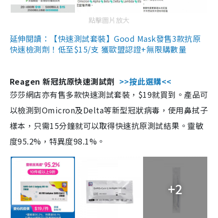
點擊圖片放大
延伸閱讀：【快速測試套裝】Good Mask發售3款抗原
快速檢測劑！低至$15/支 獲歐盟認證+無限購數量
Reagen 新冠抗原快速測試劑
>>按此選購<<
莎莎網店亦有售多款快速測試套裝，$19就買到。產品可
以檢測到Omicron及Delta等新型冠狀病毒，使用鼻拭子
樣本，只需15分鐘就可以取得快速抗原測試結果。靈敏
度95.2%，特異度98.1%。
+2