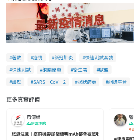
著數
疫情
新冠肺炎
快速測試套裝
快速測試
網購優惠
衞生署
歐盟
護理
SARS－CoV－2
冠狀病毒
網購平台
更多真實評價
風傳媒
營養教
旅遊攻略
生
香港
旅遊注意｜搭飛機帶尿袋標明mAh都會被沒收😱出發前切記檢查「1
#連皮帶籽都