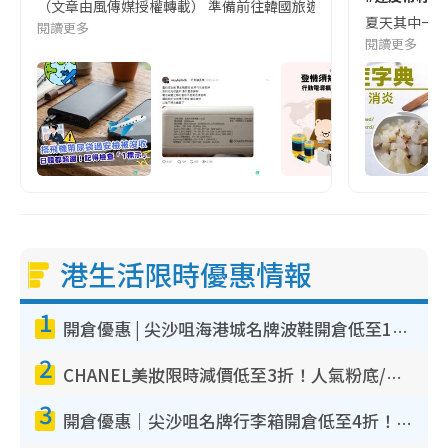
（文章由風傳媒授權轉載） 準備前往韓國旅遊的民眾，近期要特別留
夏天其中一種時
閱讀更多
閱讀更多
港生活限時優惠情報
1
開倉優惠 | 尖沙咀海港城名牌波鞋開倉低至1折！On鞋$899起／Joy&Peace鞋履$98起
2
CHANEL美妝限時減價低至3折！人氣粉底/唇膏/精華液低至$275！COCO香水都有平
3
開倉優惠｜尖沙咀名牌行李箱開倉低至4折！一連5日 American Tourister/ace./Hallmark $200起！