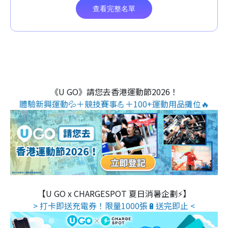
《U GO》請您去香港運動節2026！
體驗新興運動💦＋競技賽事💪＋100+運動用品攤位🔥
【U GO x CHARGESPOT 夏日消暑企劃⚡】
> 打卡即送充電券！限量1000張🔋送完即止 <