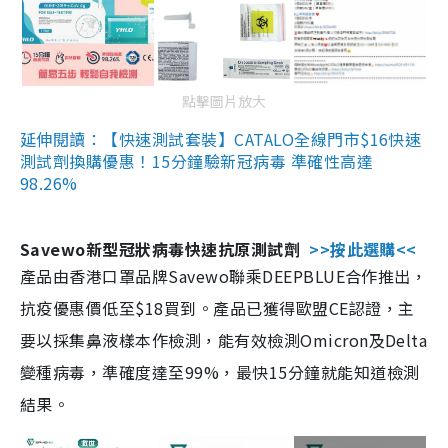
點擊圖片放大
延伸閱讀：【快速測試套裝】CATALO全線門市$16快速
測試劑換購優惠！15分鐘驗新冠病毒 準確性高達
98.26%
Savewo新型冠狀病毒快速抗原測試劑
>>按此選購<<
產品由香港口罩品牌Savewo聯乘DEEPBLUE合作推出，
抗疫優惠價低至$18買到。產品已獲得歐盟CE認證，主
要以採集鼻液樣本作檢測，能有效檢測Omicron及Delta
變種病毒，準確度達至99%，最快15分鐘就能知道檢測
結果。