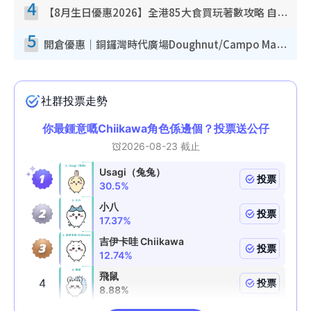
4
【8月生日優惠2026】全港85大食買玩著數攻略 自助餐/火鍋放題同行免費＋誠品/DONKI送現金券
5
開倉優惠｜銅鑼灣時代廣場Doughnut/Campo Marzio開倉低至1折！背囊、書包、手袋劈價$200起