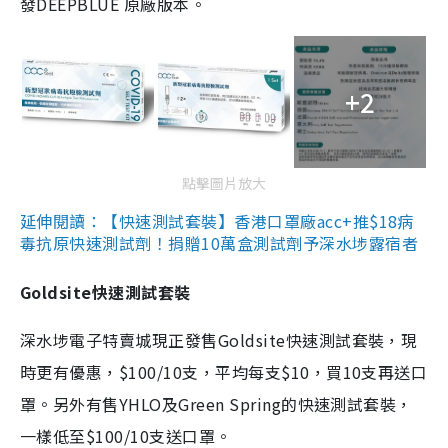
發DEEPBLUE 原廠版本。
+2
點擊圖片放大
延伸閱讀：【快速測試套裝】香港口罩廠acc+推$18病
毒抗原快速測試劑！捐贈10萬盒測試劑予深水埗露宿者
Goldsite快速測試套裝
深水埗電子特賣城現正發售Goldsite快速測試套裝，現
時更有優惠，$100/10支，平均每支$10，買10支再送口
罩。另外有售YHLO及Green Spring的快速測試套裝，
一樣低至$100/10支送口罩。