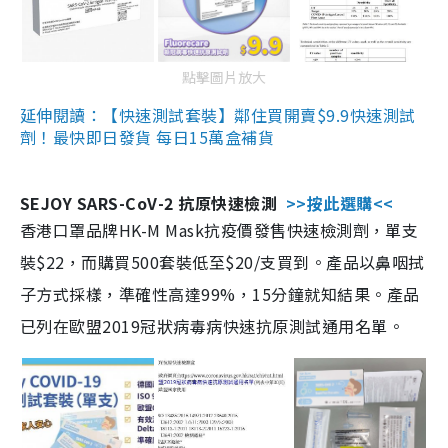
點擊圖片放大
延伸閱讀：【快速測試套裝】鄰住買開賣$9.9快速測試
劑！最快即日發貨 每日15萬盒補貨
SEJOY SARS-CoV-2 抗原快速檢測
>>按此選購<<
香港口罩品牌HK-M Mask抗疫價發售快速檢測劑，單支
裝$22，而購買500套裝低至$20/支買到。產品以鼻咽拭
子方式採樣，準確性高達99%，15分鐘就知結果。產品
已列在歐盟2019冠狀病毒病快速抗原測試通用名單。