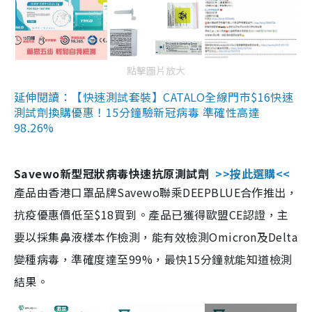
點擊圖片放大
延伸閱讀：【快速測試套裝】CATALO全線門市$16快速
測試劑換購優惠！15分鐘驗新冠病毒 準確性高達
98.26%
Savewo新型冠狀病毒快速抗原測試劑
>>按此選購<<
產品由香港口罩品牌Savewo聯乘DEEPBLUE合作推出，
抗疫優惠價低至$18買到。產品已獲得歐盟CE認證，主
要以採集鼻液樣本作檢測，能有效檢測Omicron及Delta
變種病毒，準確度達至99%，最快15分鐘就能知道檢測
結果。