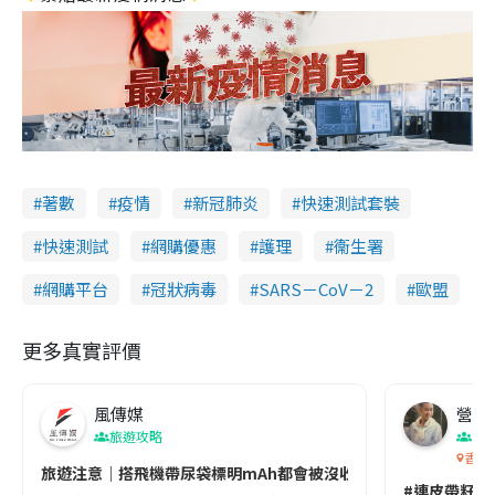
著數
疫情
新冠肺炎
快速測試套裝
快速測試
網購優惠
護理
衞生署
網購平台
冠狀病毒
SARS－CoV－2
歐盟
更多真實評價
風傳媒
營養教
旅遊攻略
生
香港
旅遊注意｜搭飛機帶尿袋標明mAh都會被沒收😱出發前切記檢查「1
#連皮帶籽都