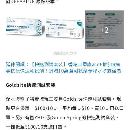
發DEEPBLUE 原廠版本。
+2
點擊圖片放大
延伸閱讀：【快速測試套裝】香港口罩廠acc+推$18病
毒抗原快速測試劑！捐贈10萬盒測試劑予深水埗露宿者
Goldsite快速測試套裝
深水埗電子特賣城現正發售Goldsite快速測試套裝，現
時更有優惠，$100/10支，平均每支$10，買10支再送口
罩。另外有售YHLO及Green Spring的快速測試套裝，
一樣低至$100/10支送口罩。