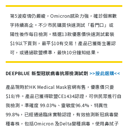
第5波疫情仍嚴峻，Omicron感染力強，確診個案數
字持續高企。不少市民購買快速測試「看門口」或
陽性後作每日檢測。精選13款優惠價快速測試套裝
$19以下買到，最平$10有交易！產品已獲衛生署認
可，或通過歐盟標準，最快10分鐘知結果。
DEEPBLUE 新型冠狀病毒抗原檢測試劑
>>按此選購<<
產品現時於HK Medical Mask官網有售，優惠價只要
$18/件。產品已獲得歐盟CE1434認證，可供民眾進行自
我檢測。準確度 99.03%、靈敏度96.4%、特異性
99.8%，已經通過臨床實驗認證，有效檢測新冠病毒變
種毒株，包括Omicron 及Delta變種病毒。使用鼻拭子