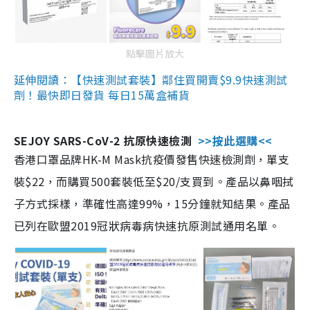
點擊圖片放大
延伸閱讀：【快速測試套裝】鄰住買開賣$9.9快速測試
劑！最快即日發貨 每日15萬盒補貨
SEJOY SARS-CoV-2 抗原快速檢測
>>按此選購<<
香港口罩品牌HK-M Mask抗疫價發售快速檢測劑，單支
裝$22，而購買500套裝低至$20/支買到。產品以鼻咽拭
子方式採樣，準確性高達99%，15分鐘就知結果。產品
已列在歐盟2019冠狀病毒病快速抗原測試通用名單。