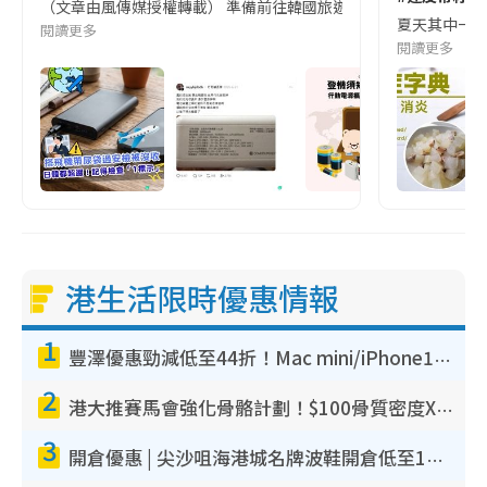
（文章由風傳媒授權轉載） 準備前往韓國旅遊的民眾，近期要特別留
夏天其中一種時
閱讀更多
閱讀更多
港生活限時優惠情報
1
豐澤優惠勁減低至44折！Mac mini/iPhone17Pro大減價！廚房家電$220起
2
港大推賽馬會強化骨骼計劃！$100骨質密度X光檢查 完成免費運動訓練送超市禮券！附參加資格
3
開倉優惠 | 尖沙咀海港城名牌波鞋開倉低至1折！On鞋$899起／Joy&Peace鞋履$98起