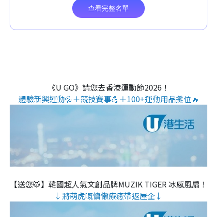
《U GO》請您去香港運動節2026！
體驗新興運動💦＋競技賽事💪＋100+運動用品攤位🔥
【送您🐯】韓國超人氣文創品牌MUZIK TIGER 冰感風扇！
↓將萌虎嘅慵懶療癒帶返屋企↓