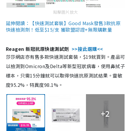
點擊圖片放大
延伸閱讀：【快速測試套裝】Good Mask發售3款抗原
快速檢測劑！低至$15/支 獲歐盟認證+無限購數量
Reagen 新冠抗原快速測試劑
>>按此選購<<
莎莎網店亦有售多款快速測試套裝，$19就買到。產品可
以檢測到Omicron及Delta等新型冠狀病毒，使用鼻拭子
樣本，只需15分鐘就可以取得快速抗原測試結果。靈敏
度95.2%，特異度98.1%。
+2