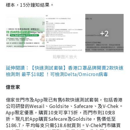
樣本，15分鐘知結果。
+2
點擊圖片放大
延伸閱讀：【快速測試套裝】香港口罩品牌開賣2款快速
檢測劑 最平$18起 ！可檢測Delta/Omicron病毒
億世家
億家世門市及App現已有售6款快速測試套裝，包括香港
公司研發的Wesail、Goldsite、Safecare、及V-Chek。
App限定優惠，購買10支可享75折，而門市則10支8
折。現凡於App購買Safecare及Goldsite，售價低至
$186.7，平均每支只需$18.6就買到。V-Chek門市購買