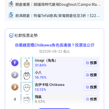
4
開倉優惠｜銅鑼灣時代廣場Doughnut/Campo Marzio開倉低至1折！背囊、書包、手袋劈價$200起
5
廚具開倉｜特福Tefal廚具/家電開倉低至3折！$220起買平底鍋/炒鑊/湯煲！電飯煲/吸塵機/燙斗$418起