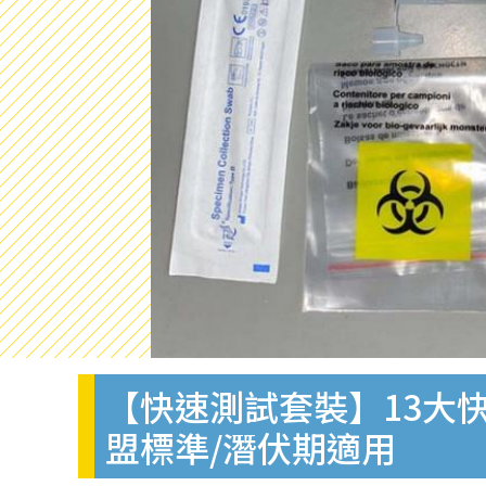
【快速測試套裝】13大快
盟標準/潛伏期適用