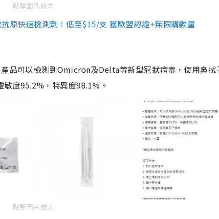
點擊圖片放大
3款抗原快速檢測劑！低至$15/支 獲歐盟認證+無限購數量
品可以檢測到Omicron及Delta等新型冠狀病毒，使用鼻拭
度95.2%，特異度98.1%。
點擊圖片放大