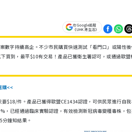
在Google追蹤
《UHK 港生活》
診個案數字持續高企。不少市民購買快速測試「看門口」或陽性後
以下買到，最平$10有交易！產品已獲衛生署認可，或通過歐盟
選購<<
惠價只要$18/件。產品已獲得歐盟CE1434認證，可供民眾進行自
性99.8%，已經通過臨床實驗認證，有效檢測新冠病毒變種毒株，
，15分鐘知結果。