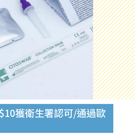
$10獲衛生署認可/通過歐