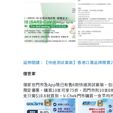
延伸閱讀：【快速測試套裝】香港口罩品牌開賣2款快速
億世家
億家世門市及App現已有售6款快速測試套裝，包括香港公司
限定優惠，購買10支可享75折，而門市則10支8折。現
支只需$18.6就買到。V-Chek門市購買一支平