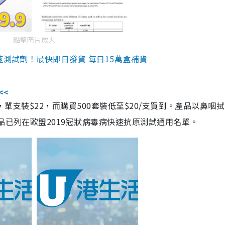
點擊圖片放大
速測試劑！最快即日發貨 每日15萬盒補貨
<<
，單支裝$22，而購買500套裝低至$20/支買到。產品以鼻咽
品已列在歐盟2019冠狀病毒病快速抗原測試通用名單。