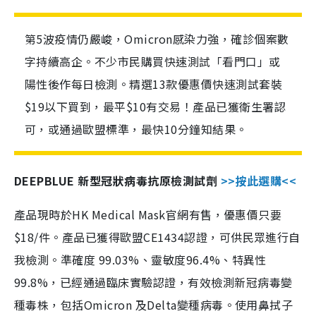
第5波疫情仍嚴峻，Omicron感染力強，確診個案數
字持續高企。不少市民購買快速測試「看門口」或
陽性後作每日檢測。精選13款優惠價快速測試套裝
$19以下買到，最平$10有交易！產品已獲衛生署認
可，或通過歐盟標準，最快10分鐘知結果。
DEEPBLUE 新型冠狀病毒抗原檢測試劑
>>按此選購<<
產品現時於HK Medical Mask官網有售，優惠價只要
$18/件。產品已獲得歐盟CE1434認證，可供民眾進行自
我檢測。準確度 99.03%、靈敏度96.4%、特異性
99.8%，已經通過臨床實驗認證，有效檢測新冠病毒變
種毒株，包括Omicron 及Delta變種病毒。使用鼻拭子