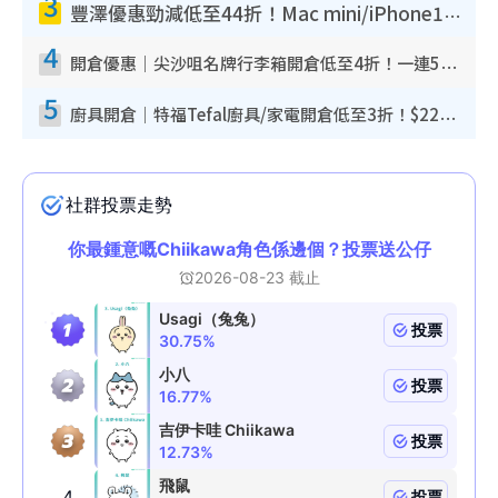
3
豐澤優惠勁減低至44折！Mac mini/iPhone17Pro大減價！廚房家電$220起
4
開倉優惠｜尖沙咀名牌行李箱開倉低至4折！一連5日 American Tourister/ace./Hallmark $200起！
5
廚具開倉｜特福Tefal廚具/家電開倉低至3折！$220起買平底鍋/炒鑊/湯煲！電飯煲/吸塵機/燙斗$418起