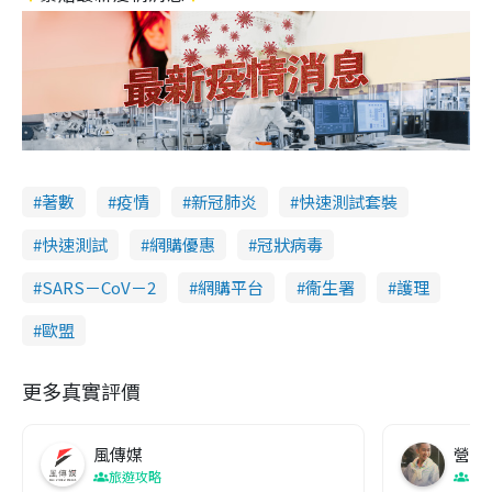
著數
疫情
新冠肺炎
快速測試套裝
快速測試
網購優惠
冠狀病毒
SARS－CoV－2
網購平台
衞生署
護理
歐盟
更多真實評價
風傳媒
營養教
旅遊攻略
生