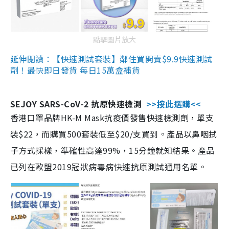
點擊圖片放大
延伸閱讀：【快速測試套裝】鄰住買開賣$9.9快速測試
劑！最快即日發貨 每日15萬盒補貨
SEJOY SARS-CoV-2 抗原快速檢測
>>按此選購<<
香港口罩品牌HK-M Mask抗疫價發售快速檢測劑，單支
裝$22，而購買500套裝低至$20/支買到。產品以鼻咽拭
子方式採樣，準確性高達99%，15分鐘就知結果。產品
已列在歐盟2019冠狀病毒病快速抗原測試通用名單。