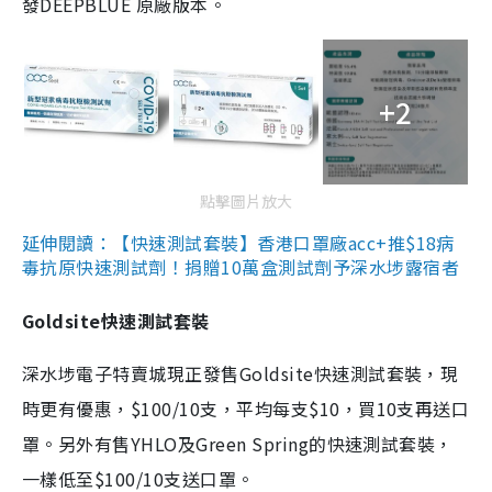
發DEEPBLUE 原廠版本。
+2
點擊圖片放大
延伸閱讀：【快速測試套裝】香港口罩廠acc+推$18病
毒抗原快速測試劑！捐贈10萬盒測試劑予深水埗露宿者
Goldsite快速測試套裝
深水埗電子特賣城現正發售Goldsite快速測試套裝，現
時更有優惠，$100/10支，平均每支$10，買10支再送口
罩。另外有售YHLO及Green Spring的快速測試套裝，
一樣低至$100/10支送口罩。