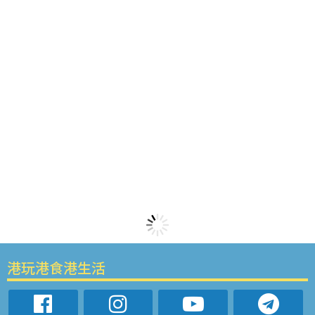
港玩港食港生活