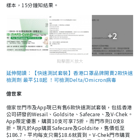
樣本，15分鐘知結果。
+2
點擊圖片放大
延伸閱讀：【快速測試套裝】香港口罩品牌開賣2款快速
檢測劑 最平$18起 ！可檢測Delta/Omicron病毒
億世家
億家世門市及App現已有售6款快速測試套裝，包括香港
公司研發的Wesail、Goldsite、Safecare、及V-Chek。
App限定優惠，購買10支可享75折，而門市則10支8
折。現凡於App購買Safecare及Goldsite，售價低至
$186.7，平均每支只需$18.6就買到。V-Chek門市購買