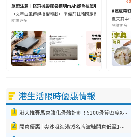
香港
旅遊注意｜搭飛機帶尿袋標明mAh都會被沒收😱出發前切記檢查「1
#連皮帶籽都
（文章由風傳媒授權轉載） 準備前往韓國旅遊的民眾，近期要特別留
夏天其中一種時
閱讀更多
閱讀更多
港生活限時優惠情報
1
港大推賽馬會強化骨骼計劃！$100骨質密度X光檢查 完成免費運動訓練送超市禮券！附參加資格
2
開倉優惠 | 尖沙咀海港城名牌波鞋開倉低至1折！On鞋$899起／Joy&Peace鞋履$98起