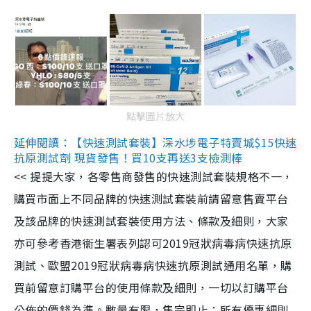
點擊圖片放大
延伸閱讀：【快速測試套裝】深水埗電子特賣城$15快速
抗原測試劑 現貨發售！買10支再送3支檢測棒
<< 提提大家，各零售商發售的快速測試套裝規格不一，
購買市面上不同品牌的快速測試套裝前請留意售賣平台
及該品牌的快速測試套裝使用方法、條款及細則，大家
亦可參考香港衞生署表列認可2019冠狀病毒病快速抗原
測試、歐盟2019冠狀病毒病快速抗原測試通用名單，購
買前留意訂購平台的使用條款及細則，一切以訂購平台
公佈的價錢為準。數量有限，售完即止；所有優惠細則