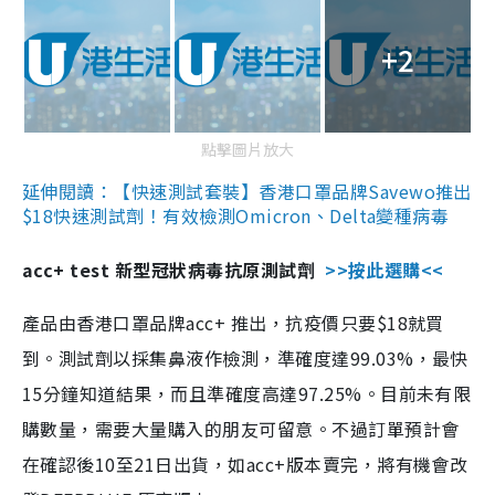
+2
點擊圖片放大
延伸閱讀：【快速測試套裝】香港口罩品牌Savewo推出
$18快速測試劑！有效檢測Omicron、Delta變種病毒
acc+ test 新型冠狀病毒抗原測試劑
>>按此選購<<
產品由香港口罩品牌acc+ 推出，抗疫價只要$18就買
到。測試劑以採集鼻液作檢測，準確度達99.03%，最快
15分鐘知道結果，而且準確度高達97.25%。目前未有限
購數量，需要大量購入的朋友可留意。不過訂單預計會
在確認後10至21日出貨，如acc+版本賣完，將有機會改