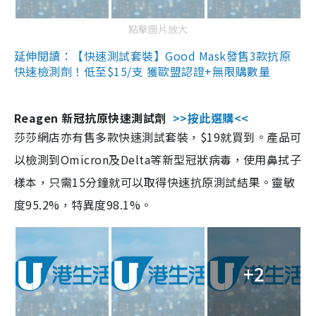
點擊圖片放大
延伸閱讀：【快速測試套裝】Good Mask發售3款抗原
快速檢測劑！低至$15/支 獲歐盟認證+無限購數量
Reagen 新冠抗原快速測試劑
>>按此選購<<
莎莎網店亦有售多款快速測試套裝，$19就買到。產品可
以檢測到Omicron及Delta等新型冠狀病毒，使用鼻拭子
樣本，只需15分鐘就可以取得快速抗原測試結果。靈敏
度95.2%，特異度98.1%。
+2