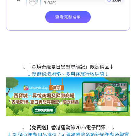
↓「森境奇緣夏日異想尋龍記」限定精品↓
↓漫遊秘境地墊、多用途旅行收納袋↓
↓ 【免費送】香港運動節2026電子門票！↓
↓ 設過百運動用品攤位 / 可現場體驗多項新穎運動及觀賞