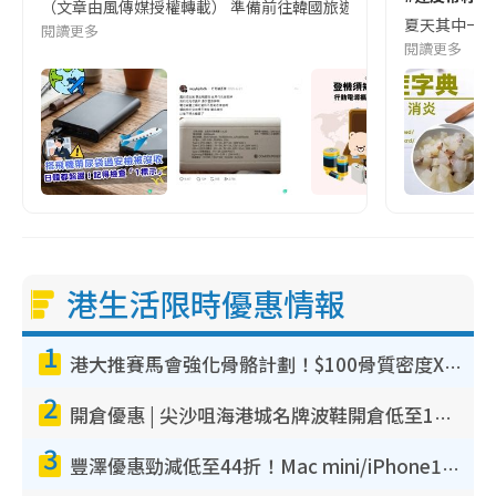
（文章由風傳媒授權轉載） 準備前往韓國旅遊的民眾，近期要特別留
夏天其中一種時
閱讀更多
閱讀更多
港生活限時優惠情報
1
港大推賽馬會強化骨骼計劃！$100骨質密度X光檢查 完成免費運動訓練送超市禮券！附參加資格
2
開倉優惠 | 尖沙咀海港城名牌波鞋開倉低至1折！On鞋$899起／Joy&Peace鞋履$98起
3
豐澤優惠勁減低至44折！Mac mini/iPhone17Pro大減價！廚房家電$220起