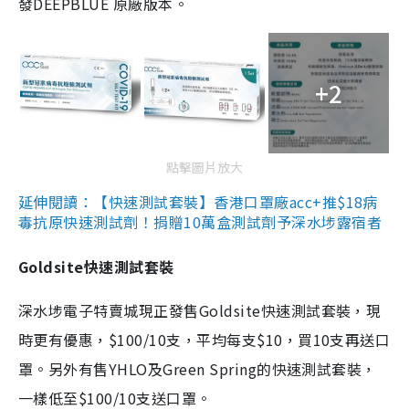
發DEEPBLUE 原廠版本。
+2
點擊圖片放大
延伸閱讀：【快速測試套裝】香港口罩廠acc+推$18病
毒抗原快速測試劑！捐贈10萬盒測試劑予深水埗露宿者
Goldsite快速測試套裝
深水埗電子特賣城現正發售Goldsite快速測試套裝，現
時更有優惠，$100/10支，平均每支$10，買10支再送口
罩。另外有售YHLO及Green Spring的快速測試套裝，
一樣低至$100/10支送口罩。