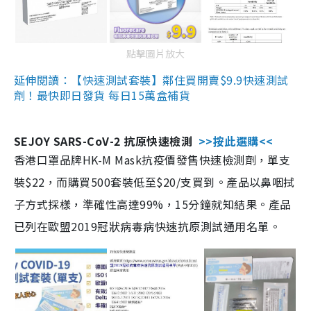
點擊圖片放大
延伸閱讀：【快速測試套裝】鄰住買開賣$9.9快速測試
劑！最快即日發貨 每日15萬盒補貨
SEJOY SARS-CoV-2 抗原快速檢測
>>按此選購<<
香港口罩品牌HK-M Mask抗疫價發售快速檢測劑，單支
裝$22，而購買500套裝低至$20/支買到。產品以鼻咽拭
子方式採樣，準確性高達99%，15分鐘就知結果。產品
已列在歐盟2019冠狀病毒病快速抗原測試通用名單。