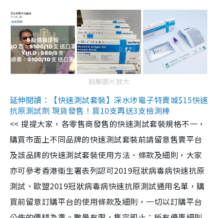
點擊圖片放大
延伸閱讀：【快速測試套裝】深水埗電子特賣城$15快速
抗原測試劑 現貨發售！買10支再送3支檢測棒
<< 提提大家，各零售商發售的快速測試套裝規格不一，
購買市面上不同品牌的快速測試套裝前請留意售賣平台
及該品牌的快速測試套裝使用方法、條款及細則，大家
亦可參考香港衞生署表列認可2019冠狀病毒病快速抗原
測試、歐盟2019冠狀病毒病快速抗原測試通用名單，購
買前留意訂購平台的使用條款及細則，一切以訂購平台
公佈的價錢為準。數量有限，售完即止；所有優惠細則