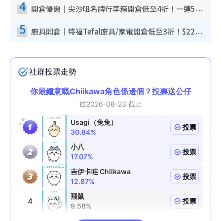
4
開倉優惠｜尖沙咀名牌行李箱開倉低至4折！一連5日 American Tourister/ace./Hallmark $200起！
5
廚具開倉｜特福Tefal廚具/家電開倉低至3折！$220起買平底鍋/炒鑊/湯煲！電飯煲/吸塵機/燙斗$418起