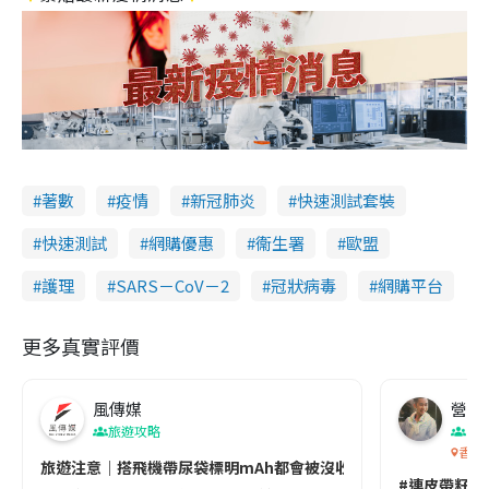
著數
疫情
新冠肺炎
快速測試套裝
快速測試
網購優惠
衞生署
歐盟
護理
SARS－CoV－2
冠狀病毒
網購平台
更多真實評價
風傳媒
營養教
旅遊攻略
生
香港
旅遊注意｜搭飛機帶尿袋標明mAh都會被沒收😱出發前切記檢查「1
#連皮帶籽都