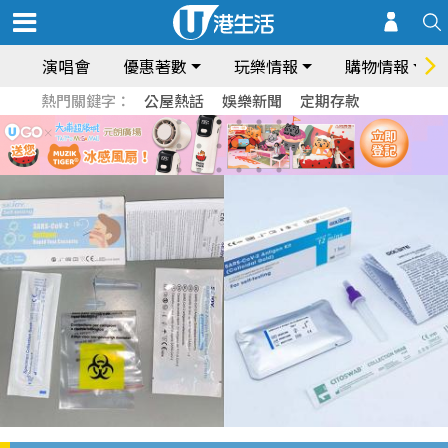
演唱會
優惠著數
玩樂情報
購物情報
熱門關鍵字：
公屋熱話
娛樂新聞
定期存款