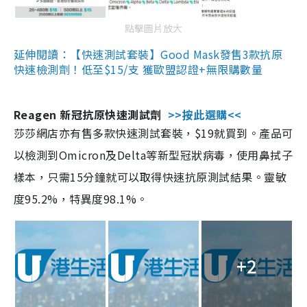
點擊圖片放大
延伸閱讀：【快速測試套裝】Good Mask發售3款抗原
快速檢測劑！低至$15/支 獲歐盟認證+無限購數量
Reagen 新冠抗原快速測試劑
>>按此選購<<
莎莎網店亦有售多款快速測試套裝，$19就買到。產品可
以檢測到Omicron及Delta等新型冠狀病毒，使用鼻拭子
樣本，只需15分鐘就可以取得快速抗原測試結果。靈敏
度95.2%，特異度98.1%。
+2