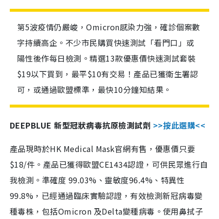
第5波疫情仍嚴峻，Omicron感染力強，確診個案數
字持續高企。不少市民購買快速測試「看門口」或
陽性後作每日檢測。精選13款優惠價快速測試套裝
$19以下買到，最平$10有交易！產品已獲衛生署認
可，或通過歐盟標準，最快10分鐘知結果。
DEEPBLUE 新型冠狀病毒抗原檢測試劑
>>按此選購<<
產品現時於HK Medical Mask官網有售，優惠價只要
$18/件。產品已獲得歐盟CE1434認證，可供民眾進行自
我檢測。準確度 99.03%、靈敏度96.4%、特異性
99.8%，已經通過臨床實驗認證，有效檢測新冠病毒變
種毒株，包括Omicron 及Delta變種病毒。使用鼻拭子