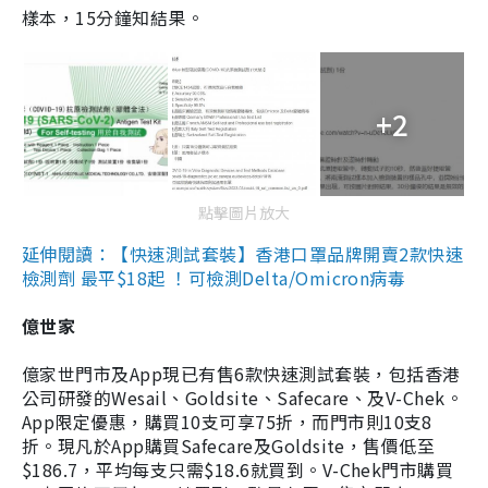
樣本，15分鐘知結果。
+2
點擊圖片放大
延伸閱讀：【快速測試套裝】香港口罩品牌開賣2款快速
檢測劑 最平$18起 ！可檢測Delta/Omicron病毒
億世家
億家世門市及App現已有售6款快速測試套裝，包括香港
公司研發的Wesail、Goldsite、Safecare、及V-Chek。
App限定優惠，購買10支可享75折，而門市則10支8
折。現凡於App購買Safecare及Goldsite，售價低至
$186.7，平均每支只需$18.6就買到。V-Chek門市購買