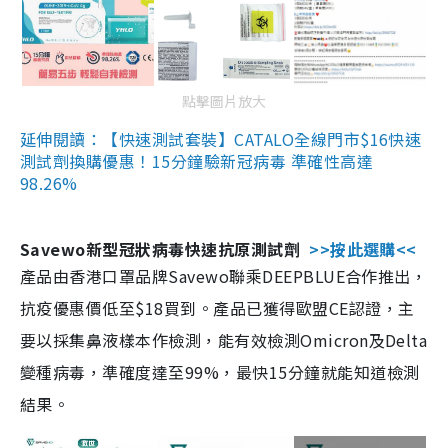
點擊圖片放大
延伸閱讀：【快速測試套裝】CATALO全線門市$16快速
測試劑換購優惠！15分鐘驗新冠病毒 準確性高達
98.26%
Savewo新型冠狀病毒快速抗原測試劑
>>按此選購<<
產品由香港口罩品牌Savewo聯乘DEEPBLUE合作推出，
抗疫優惠價低至$18買到。產品已獲得歐盟CE認證，主
要以採集鼻液樣本作檢測，能有效檢測Omicron及Delta
變種病毒，準確度達至99%，最快15分鐘就能知道檢測
結果。