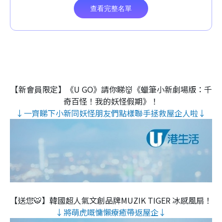
【新會員限定】《U GO》請你睇👹《蠟筆小新劇場版：千
奇百怪！我的妖怪假期》！
↓一齊睇下小新同妖怪朋友們點樣聯手拯救屋企人啦↓
【送您🐯】韓國超人氣文創品牌MUZIK TIGER 冰感風扇！
↓將萌虎嘅慵懶療癒帶返屋企↓