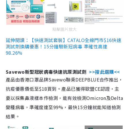
點擊圖片放大
延伸閱讀：【快速測試套裝】CATALO全線門市$16快速
測試劑換購優惠！15分鐘驗新冠病毒 準確性高達
98.26%
Savewo新型冠狀病毒快速抗原測試劑
>>按此選購<<
產品由香港口罩品牌Savewo聯乘DEEPBLUE合作推出，
抗疫優惠價低至$18買到。產品已獲得歐盟CE認證，主
要以採集鼻液樣本作檢測，能有效檢測Omicron及Delta
變種病毒，準確度達至99%，最快15分鐘就能知道檢測
結果。