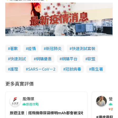
著數
疫情
新冠肺炎
快速測試套裝
快速測試
網購優惠
網購平台
歐盟
護理
SARS－CoV－2
冠狀病毒
衞生署
更多真實評價
風傳媒
營養教
旅遊攻略
生
香港
旅遊注意｜搭飛機帶尿袋標明mAh都會被沒收😱出發前切記檢查「1
#連皮帶籽都