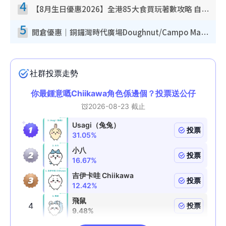
4
【8月生日優惠2026】全港85大食買玩著數攻略 自助餐/火鍋放題同行免費＋誠品/DONKI送現金券
5
開倉優惠｜銅鑼灣時代廣場Doughnut/Campo Marzio開倉低至1折！背囊、書包、手袋劈價$200起