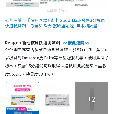
點擊圖片放大
延伸閱讀：【快速測試套裝】Good Mask發售3款抗原
快速檢測劑！低至$15/支 獲歐盟認證+無限購數量
Reagen 新冠抗原快速測試劑
>>按此選購<<
莎莎網店亦有售多款快速測試套裝，$19就買到。產品可
以檢測到Omicron及Delta等新型冠狀病毒，使用鼻拭子
樣本，只需15分鐘就可以取得快速抗原測試結果。靈敏
度95.2%，特異度98.1%。
+2