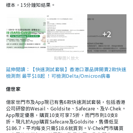
樣本，15分鐘知結果。
+2
點擊圖片放大
延伸閱讀：【快速測試套裝】香港口罩品牌開賣2款快速
檢測劑 最平$18起 ！可檢測Delta/Omicron病毒
億世家
億家世門市及App現已有售6款快速測試套裝，包括香港
公司研發的Wesail、Goldsite、Safecare、及V-Chek。
App限定優惠，購買10支可享75折，而門市則10支8
折。現凡於App購買Safecare及Goldsite，售價低至
$186.7，平均每支只需$18.6就買到。V-Chek門市購買