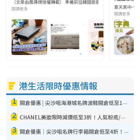
（文章由風傳媒授權轉載） 準備前往韓國旅遊的民眾，近期要特別留
夏天其中一種時
閱讀更多
閱讀更多
港生活限時優惠情報
1
開倉優惠 | 尖沙咀海港城名牌波鞋開倉低至1折！On鞋$899起／Joy&Peace鞋履$98起
2
CHANEL美妝限時減價低至3折！人氣粉底/唇膏/精華液低至$275！COCO香水都有平
3
開倉優惠｜尖沙咀名牌行李箱開倉低至4折！一連5日 American Tourister/ace./Hallmark $200起！