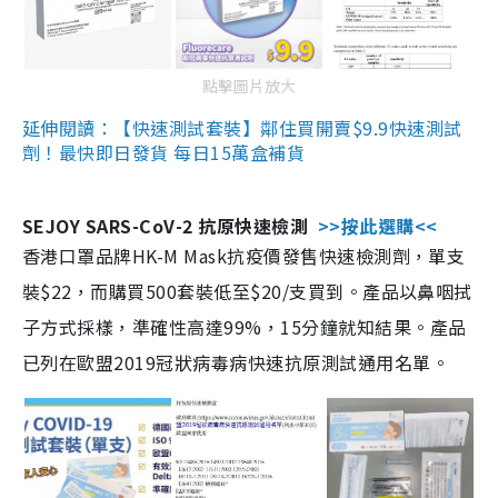
點擊圖片放大
延伸閱讀：【快速測試套裝】鄰住買開賣$9.9快速測試
劑！最快即日發貨 每日15萬盒補貨
SEJOY SARS-CoV-2 抗原快速檢測
>>按此選購<<
香港口罩品牌HK-M Mask抗疫價發售快速檢測劑，單支
裝$22，而購買500套裝低至$20/支買到。產品以鼻咽拭
子方式採樣，準確性高達99%，15分鐘就知結果。產品
已列在歐盟2019冠狀病毒病快速抗原測試通用名單。