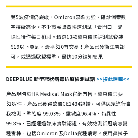
第5波疫情仍嚴峻，Omicron感染力強，確診個案數
字持續高企。不少市民購買快速測試「看門口」或
陽性後作每日檢測。精選13款優惠價快速測試套裝
$19以下買到，最平$10有交易！產品已獲衛生署認
可，或通過歐盟標準，最快10分鐘知結果。
DEEPBLUE 新型冠狀病毒抗原檢測試劑
>>按此選購<<
產品現時於HK Medical Mask官網有售，優惠價只要
$18/件。產品已獲得歐盟CE1434認證，可供民眾進行自
我檢測。準確度 99.03%、靈敏度96.4%、特異性
99.8%，已經通過臨床實驗認證，有效檢測新冠病毒變
種毒株，包括Omicron 及Delta變種病毒。使用鼻拭子