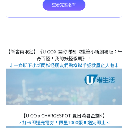
【新會員限定】《U GO》請你睇👹《蠟筆小新劇場版：千
奇百怪！我的妖怪假期》！
↓一齊睇下小新同妖怪朋友們點樣聯手拯救屋企人啦↓
【U GO x CHARGESPOT 夏日消暑企劃⚡】
> 打卡即送充電券！限量1000張🔋送完即止 <