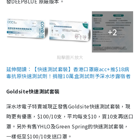
發DEEPBLUE 原廠版本。
+2
點擊圖片放大
延伸閱讀：【快速測試套裝】香港口罩廠acc+推$18病
毒抗原快速測試劑！捐贈10萬盒測試劑予深水埗露宿者
Goldsite快速測試套裝
深水埗電子特賣城現正發售Goldsite快速測試套裝，現
時更有優惠，$100/10支，平均每支$10，買10支再送口
罩。另外有售YHLO及Green Spring的快速測試套裝，
一樣低至$100/10支送口罩。