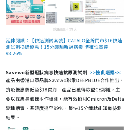
點擊圖片放大
延伸閱讀：【快速測試套裝】CATALO全線門市$16快速
測試劑換購優惠！15分鐘驗新冠病毒 準確性高達
98.26%
Savewo新型冠狀病毒快速抗原測試劑
>>按此選購<<
產品由香港口罩品牌Savewo聯乘DEEPBLUE合作推出，
抗疫優惠價低至$18買到。產品已獲得歐盟CE認證，主
要以採集鼻液樣本作檢測，能有效檢測Omicron及Delta
變種病毒，準確度達至99%，最快15分鐘就能知道檢測
結果。