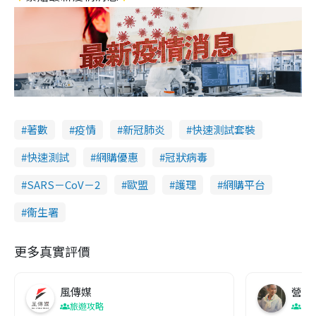
著數
疫情
新冠肺炎
快速測試套裝
快速測試
網購優惠
冠狀病毒
SARS－CoV－2
歐盟
護理
網購平台
衞生署
更多真實評價
風傳媒
營養教
旅遊攻略
生