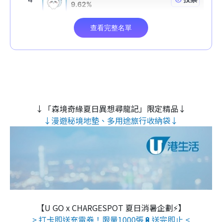
↓「森境奇緣夏日異想尋龍記」限定精品↓
↓漫遊秘境地墊、多用途旅行收納袋↓
【U GO x CHARGESPOT 夏日消暑企劃⚡】
> 打卡即送充電券！限量1000張🔋送完即止 <