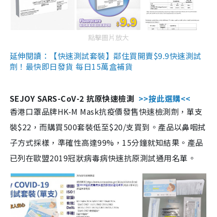
點擊圖片放大
延伸閱讀：【快速測試套裝】鄰住買開賣$9.9快速測試
劑！最快即日發貨 每日15萬盒補貨
SEJOY SARS-CoV-2 抗原快速檢測
>>按此選購<<
香港口罩品牌HK-M Mask抗疫價發售快速檢測劑，單支
裝$22，而購買500套裝低至$20/支買到。產品以鼻咽拭
子方式採樣，準確性高達99%，15分鐘就知結果。產品
已列在歐盟2019冠狀病毒病快速抗原測試通用名單。