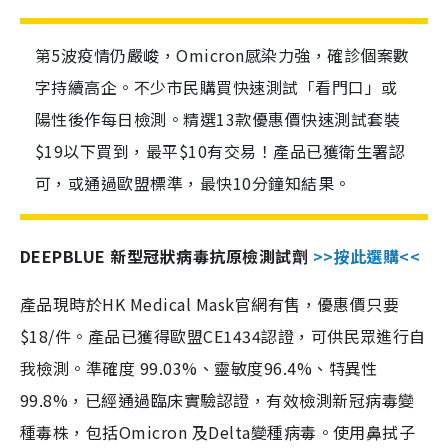
第5波疫情仍嚴峻，Omicron感染力強，確診個案數
字持續高企。不少市民購買快速測試「看門口」或
陽性後作每日檢測。精選13款優惠價快速測試套裝
$19以下買到，最平$10有交易！產品已獲衛生署認
可，或通過歐盟標準，最快10分鐘知結果。
DEEPBLUE 新型冠狀病毒抗原檢測試劑
>>按此選購<<
產品現時於HK Medical Mask官網有售，優惠價只要
$18/件。產品已獲得歐盟CE1434認證，可供民眾進行自
我檢測。準確度 99.03%、靈敏度96.4%、特異性
99.8%，已經通過臨床實驗認證，有效檢測新冠病毒變
種毒株，包括Omicron 及Delta變種病毒。使用鼻拭子