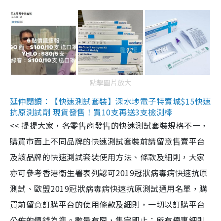
點擊圖片放大
延伸閱讀：【快速測試套裝】深水埗電子特賣城$15快速
抗原測試劑 現貨發售！買10支再送3支檢測棒
<< 提提大家，各零售商發售的快速測試套裝規格不一，
購買市面上不同品牌的快速測試套裝前請留意售賣平台
及該品牌的快速測試套裝使用方法、條款及細則，大家
亦可參考香港衞生署表列認可2019冠狀病毒病快速抗原
測試、歐盟2019冠狀病毒病快速抗原測試通用名單，購
買前留意訂購平台的使用條款及細則，一切以訂購平台
公佈的價錢為準。數量有限，售完即止；所有優惠細則