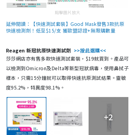
點擊圖片放大
延伸閱讀：【快速測試套裝】Good Mask發售3款抗原
快速檢測劑！低至$15/支 獲歐盟認證+無限購數量
Reagen 新冠抗原快速測試劑
>>按此選購<<
莎莎網店亦有售多款快速測試套裝，$19就買到。產品可
以檢測到Omicron及Delta等新型冠狀病毒，使用鼻拭子
樣本，只需15分鐘就可以取得快速抗原測試結果。靈敏
度95.2%，特異度98.1%。
+2