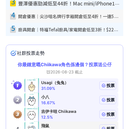
3
豐澤優惠勁減低至44折！Mac mini/iPhone17Pro大減價！廚房家電$220起
4
開倉優惠｜尖沙咀名牌行李箱開倉低至4折！一連5日 American Tourister/ace./Hallmark $200起！
5
廚具開倉｜特福Tefal廚具/家電開倉低至3折！$220起買平底鍋/炒鑊/湯煲！電飯煲/吸塵機/燙斗$418起