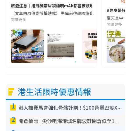
香港
旅遊注意｜搭飛機帶尿袋標明mAh都會被沒收😱出發前切記檢查「1
#連皮帶籽都
（文章由風傳媒授權轉載） 準備前往韓國旅遊的民眾，近期要特別留
夏天其中一種時
閱讀更多
閱讀更多
港生活限時優惠情報
1
港大推賽馬會強化骨骼計劃！$100骨質密度X光檢查 完成免費運動訓練送超市禮券！附參加資格
2
開倉優惠 | 尖沙咀海港城名牌波鞋開倉低至1折！On鞋$899起／Joy&Peace鞋履$98起