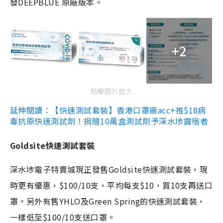
發DEEPBLUE 原廠版本。
+2
點擊圖片放大
延伸閱讀：【快速測試套裝】香港口罩廠acc+推$18病
毒抗原快速測試劑！捐贈10萬盒測試劑予深水埗露宿者
Goldsite快速測試套裝
深水埗電子特賣城現正發售Goldsite快速測試套裝，現
時更有優惠，$100/10支，平均每支$10，買10支再送口
罩。另外有售YHLO及Green Spring的快速測試套裝，
一樣低至$100/10支送口罩。