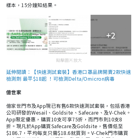
樣本，15分鐘知結果。
+2
點擊圖片放大
延伸閱讀：【快速測試套裝】香港口罩品牌開賣2款快速
檢測劑 最平$18起 ！可檢測Delta/Omicron病毒
億世家
億家世門市及App現已有售6款快速測試套裝，包括香港
公司研發的Wesail、Goldsite、Safecare、及V-Chek。
App限定優惠，購買10支可享75折，而門市則10支8
折。現凡於App購買Safecare及Goldsite，售價低至
$186.7，平均每支只需$18.6就買到。V-Chek門市購買