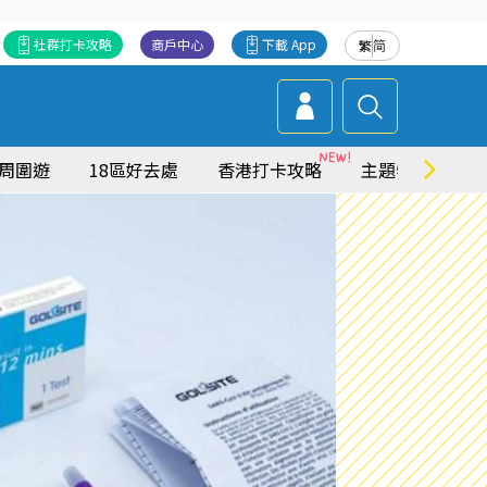
社群打卡攻略
商戶中心
下載 App
繁
简
周圍遊
18區好去處
香港打卡攻略
主題特集