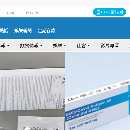
Blog
e-zone
U GO搵好去處
熱話
娛樂新聞
定期存款
情報
飲食情報
娛樂
社會
影片專區