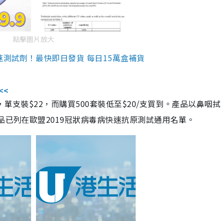
點擊圖片放大
速測試劑！最快即日發貨 每日15萬盒補貨
<<
，單支裝$22，而購買500套裝低至$20/支買到。產品以鼻咽
品已列在歐盟2019冠狀病毒病快速抗原測試通用名單。