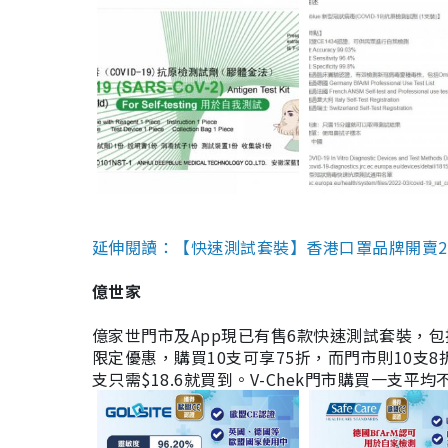
延伸閱讀：【快速測試套裝】香港口罩品牌開賣2款快速
億世家
億家世門市及App現已有售6款快速測試套裝，包括香港公司
限定優惠，購買10支可享75折，而門市則10支8折。現
支只需$18.6就買到。V-Chek門市購買一支平