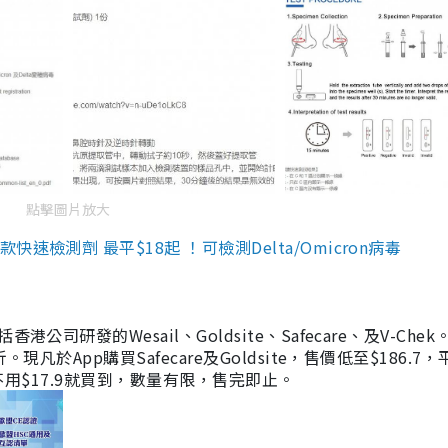
點擊圖片放大
檢測劑 最平$18起 ！可檢測Delta/Omicron病毒
研發的Wesail、Goldsite、Safecare、及V-Chek。
凡於App購買Safecare及Goldsite，售價低至$186.7
均不用$17.9就買到，數量有限，售完即止。