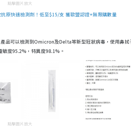
點擊圖片放大
3款抗原快速檢測劑！低至$15/支 獲歐盟認證+無限購數量
品可以檢測到Omicron及Delta等新型冠狀病毒，使用鼻拭
度95.2%，特異度98.1%。
點擊圖片放大