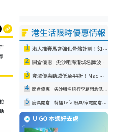
港生活限時優惠情報
1
作
港大推賽馬會強化骨骼計劃！$100骨質密度X光檢查 完成免費運動訓練送超市禮券！附參加資格
標
2
開倉優惠 | 尖沙咀海港城名牌波鞋開倉低至1折！On鞋$899起／Joy&Peace鞋履$98起
3
豐澤優惠勁減低至44折！Mac mini/iPhone17Pro大減價！廚房家電$220起
4
開倉優惠｜尖沙咀名牌行李箱開倉低至4折！一連5日 American Tourister/ace./Hallmark $200起！
5
我檢
廚具開倉｜特福Tefal廚具/家電開倉低至3折！$220起買平底鍋/炒鑊/湯煲！電飯煲/吸塵機/燙斗$418起
包括
U GO 本週好去處