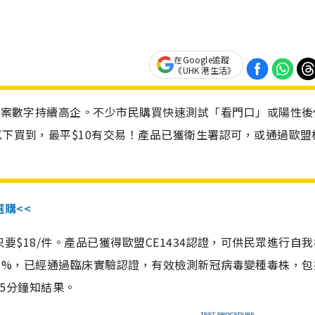
在Google追蹤
《UHK 港生活》
診個案數字持續高企。不少市民購買快速測試「看門口」或陽性後
以下買到，最平$10有交易！產品已獲衛生署認可，或通過歐盟
選購<<
惠價只要$18/件。產品已獲得歐盟CE1434認證，可供民眾進行自
性99.8%，已經通過臨床實驗認證，有效檢測新冠病毒變種毒株，
，15分鐘知結果。