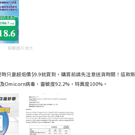
點擊圖片放大
劑，現時只要超低價$9.9就買到，購買前請先注意送貨時間！這款
Omicorn病毒，靈敏度92.2%，特異度100%。