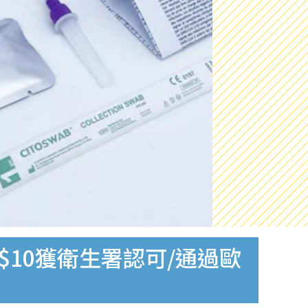
$10獲衛生署認可/通過歐