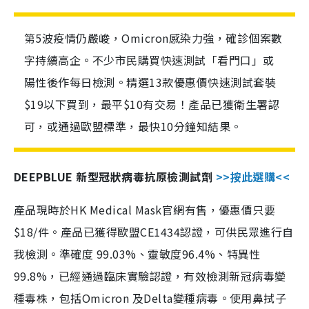
第5波疫情仍嚴峻，Omicron感染力強，確診個案數
字持續高企。不少市民購買快速測試「看門口」或
陽性後作每日檢測。精選13款優惠價快速測試套裝
$19以下買到，最平$10有交易！產品已獲衛生署認
可，或通過歐盟標準，最快10分鐘知結果。
DEEPBLUE 新型冠狀病毒抗原檢測試劑
>>按此選購<<
產品現時於HK Medical Mask官網有售，優惠價只要
$18/件。產品已獲得歐盟CE1434認證，可供民眾進行自
我檢測。準確度 99.03%、靈敏度96.4%、特異性
99.8%，已經通過臨床實驗認證，有效檢測新冠病毒變
種毒株，包括Omicron 及Delta變種病毒。使用鼻拭子