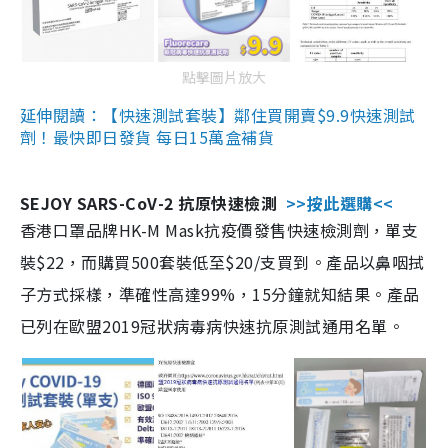
點擊圖片放大
延伸閱讀：【快速測試套裝】鄰住買開賣$9.9快速測試
劑！最快即日發貨 每日15萬盒補貨
SEJOY SARS-CoV-2 抗原快速檢測
>>按此選購<<
香港口罩品牌HK-M Mask抗疫價發售快速檢測劑，單支
裝$22，而購買500套裝低至$20/支買到。產品以鼻咽拭
子方式採樣，準確性高達99%，15分鐘就知結果。產品
已列在歐盟2019冠狀病毒病快速抗原測試通用名單。