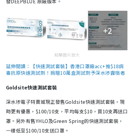
發DEEPBLUE 原廠版本。
+2
點擊圖片放大
延伸閱讀：【快速測試套裝】香港口罩廠acc+推$18病
毒抗原快速測試劑！捐贈10萬盒測試劑予深水埗露宿者
Goldsite快速測試套裝
深水埗電子特賣城現正發售Goldsite快速測試套裝，現
時更有優惠，$100/10支，平均每支$10，買10支再送口
罩。另外有售YHLO及Green Spring的快速測試套裝，
一樣低至$100/10支送口罩。