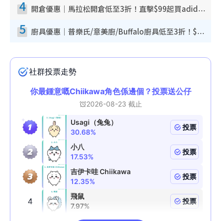
4
開倉優惠｜馬拉松開倉低至3折！直擊$99起買adidas／New Balance／Puma鞋款 STANLEY保溫杯劈價至$119起
5
廚具優惠｜普樂氏/意美廚/Buffalo廚具低至3折！$89起買煎鍋／炒鑊／個人鍋 同場小家電激減至$99起