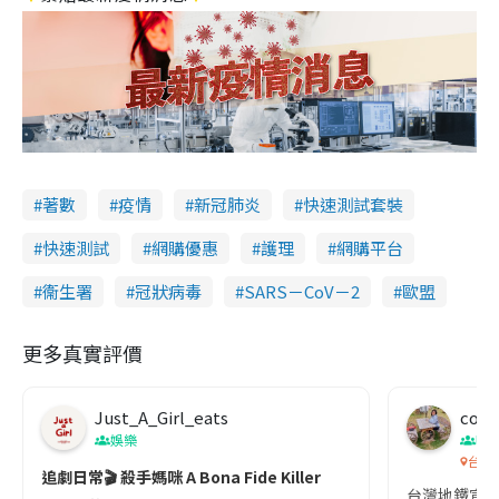
著數
疫情
新冠肺炎
快速測試套裝
快速測試
網購優惠
護理
網購平台
衞生署
冠狀病毒
SARS－CoV－2
歐盟
更多真實評價
Just_A_Girl_eats
co c
娛樂
吹
台灣
追劇日常🎬 殺手媽咪 A Bona Fide Killer
台灣地鐵宣