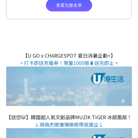
【U GO x CHARGESPOT 夏日消暑企劃⚡】
> 打卡即送充電券！限量1000張🔋送完即止 <
【送您🐯】韓國超人氣文創品牌MUZIK TIGER 冰感風扇！
↓將萌虎嘅慵懶療癒帶返屋企↓