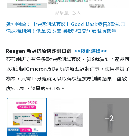
點擊圖片放大
延伸閱讀：【快速測試套裝】Good Mask發售3款抗原
快速檢測劑！低至$15/支 獲歐盟認證+無限購數量
Reagen 新冠抗原快速測試劑
>>按此選購<<
莎莎網店亦有售多款快速測試套裝，$19就買到。產品可
以檢測到Omicron及Delta等新型冠狀病毒，使用鼻拭子
樣本，只需15分鐘就可以取得快速抗原測試結果。靈敏
度95.2%，特異度98.1%。
+2