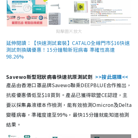
點擊圖片放大
延伸閱讀：【快速測試套裝】CATALO全線門市$16快速
測試劑換購優惠！15分鐘驗新冠病毒 準確性高達
98.26%
Savewo新型冠狀病毒快速抗原測試劑
>>按此選購<<
產品由香港口罩品牌Savewo聯乘DEEPBLUE合作推出，
抗疫優惠價低至$18買到。產品已獲得歐盟CE認證，主
要以採集鼻液樣本作檢測，能有效檢測Omicron及Delta
變種病毒，準確度達至99%，最快15分鐘就能知道檢測
結果。