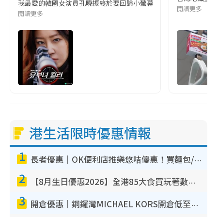
我最愛的韓國女演員孔曉振終於要回歸小螢幕啦!這次的劇本改編自同名
閱讀更多
閱讀更多
港生活限時優惠情報
1
長者優惠｜OK便利店推樂悠咭優惠！買麵包/牛奶/保健品拍卡即減
2
【8月生日優惠2026】全港85大食買玩著數攻略 自助餐/火鍋放題同行免費＋誠品/DONKI送現金券
3
開倉優惠｜銅鑼灣MICHAEL KORS開倉低至17折！直擊$500起買手袋/銀包/鞋款 必買經典Jet Set系列