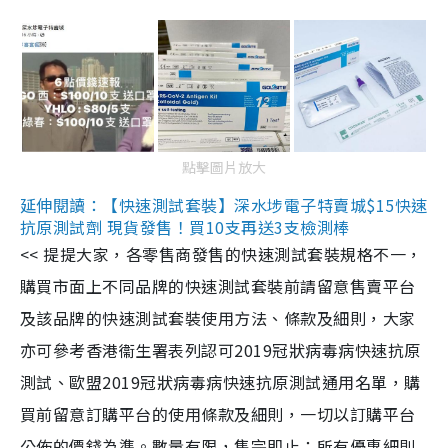
點擊圖片放大
延伸閱讀：【快速測試套裝】深水埗電子特賣城$15快速
抗原測試劑 現貨發售！買10支再送3支檢測棒
<< 提提大家，各零售商發售的快速測試套裝規格不一，
購買市面上不同品牌的快速測試套裝前請留意售賣平台
及該品牌的快速測試套裝使用方法、條款及細則，大家
亦可參考香港衞生署表列認可2019冠狀病毒病快速抗原
測試、歐盟2019冠狀病毒病快速抗原測試通用名單，購
買前留意訂購平台的使用條款及細則，一切以訂購平台
公佈的價錢為準。數量有限，售完即止；所有優惠細則