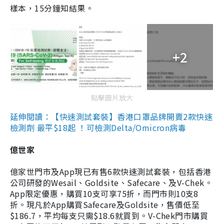
樣本，15分鐘知結果。
+2
點擊圖片放大
延伸閱讀：【快速測試套裝】香港口罩品牌開賣2款快速
檢測劑 最平$18起 ！可檢測Delta/Omicron病毒
億世家
億家世門市及App現已有售6款快速測試套裝，包括香港
公司研發的Wesail、Goldsite、Safecare、及V-Chek。
App限定優惠，購買10支可享75折，而門市則10支8
折。現凡於App購買Safecare及Goldsite，售價低至
$186.7，平均每支只需$18.6就買到。V-Chek門市購買