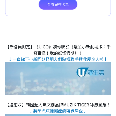
【新會員限定】《U GO》請你睇👹《蠟筆小新劇場版：千
奇百怪！我的妖怪假期》！
↓一齊睇下小新同妖怪朋友們點樣聯手拯救屋企人啦↓
【送您🐯】韓國超人氣文創品牌MUZIK TIGER 冰感風扇！
↓將萌虎嘅慵懶療癒帶返屋企↓