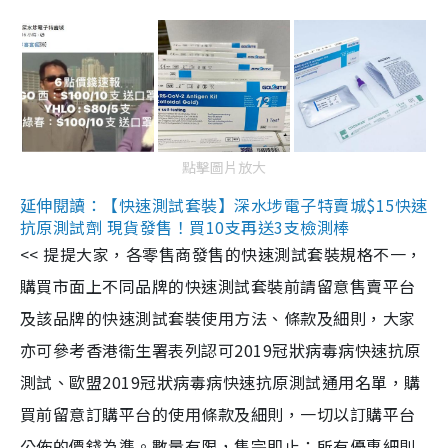
點擊圖片放大
延伸閱讀：【快速測試套裝】深水埗電子特賣城$15快速
抗原測試劑 現貨發售！買10支再送3支檢測棒
<< 提提大家，各零售商發售的快速測試套裝規格不一，
購買市面上不同品牌的快速測試套裝前請留意售賣平台
及該品牌的快速測試套裝使用方法、條款及細則，大家
亦可參考香港衞生署表列認可2019冠狀病毒病快速抗原
測試、歐盟2019冠狀病毒病快速抗原測試通用名單，購
買前留意訂購平台的使用條款及細則，一切以訂購平台
公佈的價錢為準。數量有限，售完即止；所有優惠細則