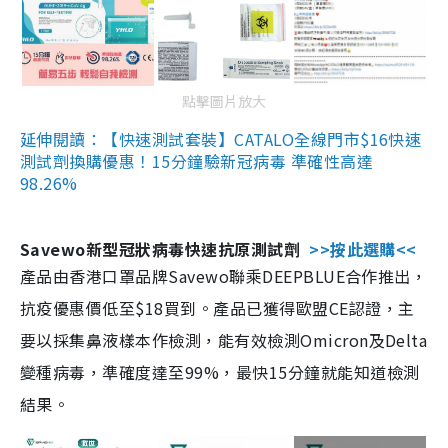
點擊圖片放大
延伸閱讀：【快速測試套裝】CATALO全線門市$16快速
測試劑換購優惠！15分鐘驗新冠病毒 準確性高達
98.26%
Savewo新型冠狀病毒快速抗原測試劑
>>按此選購<<
產品由香港口罩品牌Savewo聯乘DEEPBLUE合作推出，
抗疫優惠價低至$18買到。產品已獲得歐盟CE認證，主
要以採集鼻液樣本作檢測，能有效檢測Omicron及Delta
變種病毒，準確度達至99%，最快15分鐘就能知道檢測
結果。