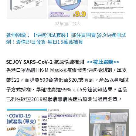
點擊圖片放大
延伸閱讀：【快速測試套裝】鄰住買開賣$9.9快速測試
劑！最快即日發貨 每日15萬盒補貨
SEJOY SARS-CoV-2 抗原快速檢測
>>按此選購<<
香港口罩品牌HK-M Mask抗疫價發售快速檢測劑，單支
裝$22，而購買500套裝低至$20/支買到。產品以鼻咽拭
子方式採樣，準確性高達99%，15分鐘就知結果。產品
已列在歐盟2019冠狀病毒病快速抗原測試通用名單。