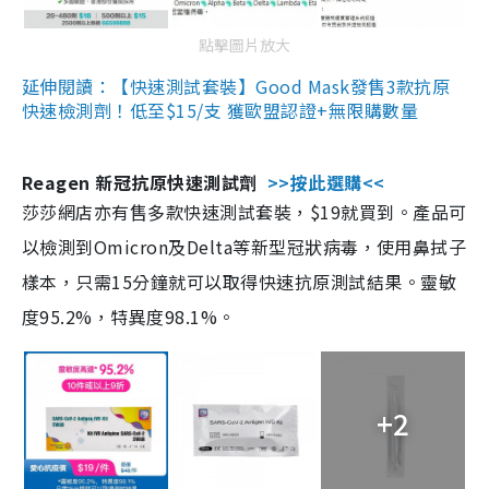
點擊圖片放大
延伸閱讀：【快速測試套裝】Good Mask發售3款抗原
快速檢測劑！低至$15/支 獲歐盟認證+無限購數量
Reagen 新冠抗原快速測試劑
>>按此選購<<
莎莎網店亦有售多款快速測試套裝，$19就買到。產品可
以檢測到Omicron及Delta等新型冠狀病毒，使用鼻拭子
樣本，只需15分鐘就可以取得快速抗原測試結果。靈敏
度95.2%，特異度98.1%。
+2