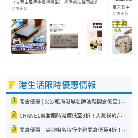
（文章由風傳媒授權轉載） 準備前往韓國旅遊的民眾，近期要特別留
夏天其中一種時
閱讀更多
閱讀更多
港生活限時優惠情報
1
開倉優惠 | 尖沙咀海港城名牌波鞋開倉低至1折！On鞋$899起／Joy&Peace鞋履$98起
2
CHANEL美妝限時減價低至3折！人氣粉底/唇膏/精華液低至$275！COCO香水都有平
3
開倉優惠｜尖沙咀名牌行李箱開倉低至4折！一連5日 American Tourister/ace./Hallmark $200起！