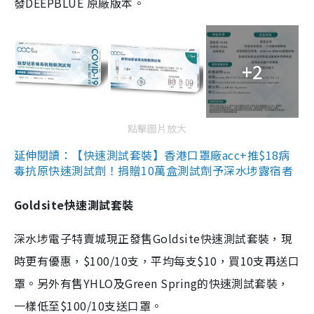
發DEEPBLUE 原廠版本。
+2
點擊圖片放大
延伸閱讀：【快速測試套裝】香港口罩廠acc+推$18病
毒抗原快速測試劑！捐贈10萬盒測試劑予深水埗露宿者
Goldsite快速測試套裝
深水埗電子特賣城現正發售Goldsite快速測試套裝，現
時更有優惠，$100/10支，平均每支$10，買10支再送口
罩。另外有售YHLO及Green Spring的快速測試套裝，
一樣低至$100/10支送口罩。