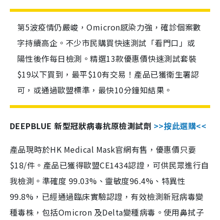
第5波疫情仍嚴峻，Omicron感染力強，確診個案數
字持續高企。不少市民購買快速測試「看門口」或
陽性後作每日檢測。精選13款優惠價快速測試套裝
$19以下買到，最平$10有交易！產品已獲衛生署認
可，或通過歐盟標準，最快10分鐘知結果。
DEEPBLUE 新型冠狀病毒抗原檢測試劑
>>按此選購<<
產品現時於HK Medical Mask官網有售，優惠價只要
$18/件。產品已獲得歐盟CE1434認證，可供民眾進行自
我檢測。準確度 99.03%、靈敏度96.4%、特異性
99.8%，已經通過臨床實驗認證，有效檢測新冠病毒變
種毒株，包括Omicron 及Delta變種病毒。使用鼻拭子