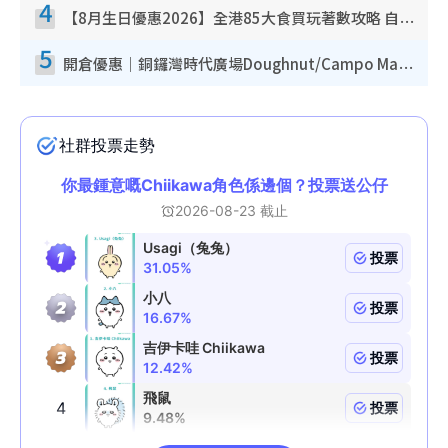
4
【8月生日優惠2026】全港85大食買玩著數攻略 自助餐/火鍋放題同行免費＋誠品/DONKI送現金券
5
開倉優惠｜銅鑼灣時代廣場Doughnut/Campo Marzio開倉低至1折！背囊、書包、手袋劈價$200起