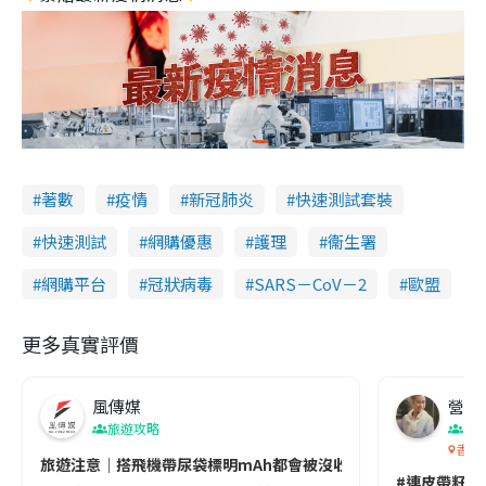
著數
疫情
新冠肺炎
快速測試套裝
快速測試
網購優惠
護理
衞生署
網購平台
冠狀病毒
SARS－CoV－2
歐盟
更多真實評價
風傳媒
營養教
旅遊攻略
生
香港
旅遊注意｜搭飛機帶尿袋標明mAh都會被沒收😱出發前切記檢查「1
#連皮帶籽都