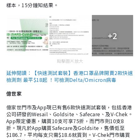
樣本，15分鐘知結果。
+2
點擊圖片放大
延伸閱讀：【快速測試套裝】香港口罩品牌開賣2款快速
檢測劑 最平$18起 ！可檢測Delta/Omicron病毒
億世家
億家世門市及App現已有售6款快速測試套裝，包括香港
公司研發的Wesail、Goldsite、Safecare、及V-Chek。
App限定優惠，購買10支可享75折，而門市則10支8
折。現凡於App購買Safecare及Goldsite，售價低至
$186.7，平均每支只需$18.6就買到。V-Chek門市購買