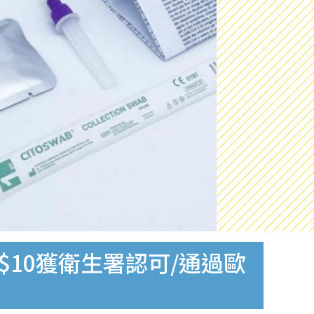
$10獲衛生署認可/通過歐