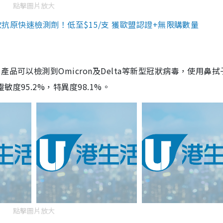
點擊圖片放大
3款抗原快速檢測劑！低至$15/支 獲歐盟認證+無限購數量
品可以檢測到Omicron及Delta等新型冠狀病毒，使用鼻拭
度95.2%，特異度98.1%。
點擊圖片放大