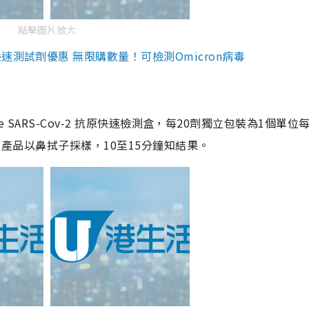
點擊圖片放大
測試劑優惠 無限購數量！可檢測Omicron病毒
are SARS-Cov-2 抗原快速檢測盒，每20劑獨立包裝為1個單位
5。產品以鼻拭子採樣，10至15分鐘知結果。