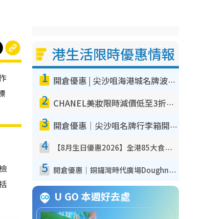
港生活限時優惠情報
1
作
開倉優惠 | 尖沙咀海港城名牌波鞋開倉低至1折！On鞋$899起／Joy&Peace鞋履$98起
標
2
CHANEL美妝限時減價低至3折！人氣粉底/唇膏/精華液低至$275！COCO香水都有平
3
開倉優惠｜尖沙咀名牌行李箱開倉低至4折！一連5日 American Tourister/ace./Hallmark $200起！
4
【8月生日優惠2026】全港85大食買玩著數攻略 自助餐/火鍋放題同行免費＋誠品/DONKI送現金券
5
我檢
開倉優惠｜銅鑼灣時代廣場Doughnut/Campo Marzio開倉低至1折！背囊、書包、手袋劈價$200起
包括
U GO 本週好去處