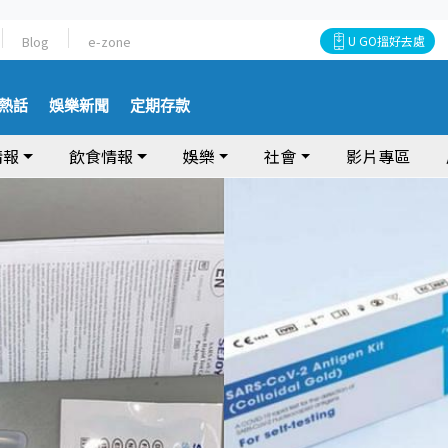
Blog
e-zone
U GO搵好去處
熱話
娛樂新聞
定期存款
情報
飲食情報
娛樂
社會
影片專區