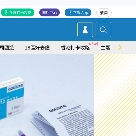
社群打卡攻略
商戶中心
下載 App
繁
简
周圍遊
18區好去處
香港打卡攻略
主題特集