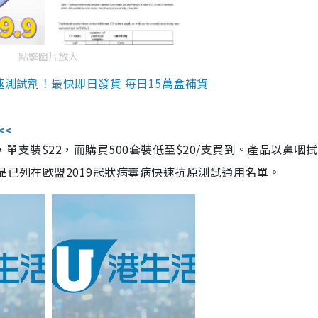
點擊圖片放大
速測試劑！最快即日發貨 每日15萬盒補貨
<<
，單支裝$22，而購買500套裝低至$20/支買到。產品以鼻咽
品已列在歐盟2019冠狀病毒病快速抗原測試通用名單。