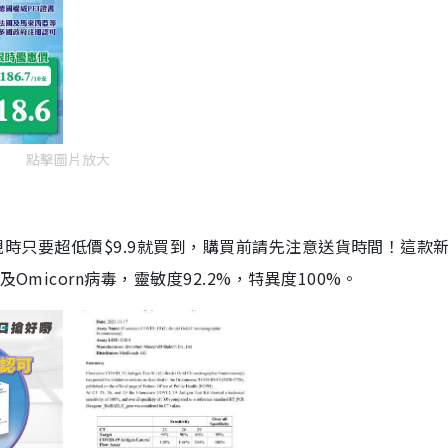
點擊圖片放大
劑，現時只要超低價$9.9就買到，購買前請先注意送貨時間！這款
Omicorn病毒，靈敏度92.2%，特異度100%。