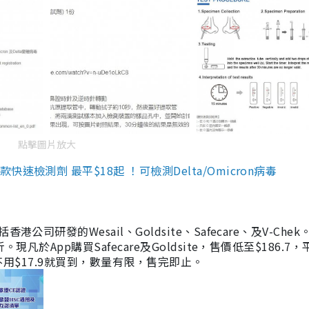
點擊圖片放大
檢測劑 最平$18起 ！可檢測Delta/Omicron病毒
研發的Wesail、Goldsite、Safecare、及V-Chek。
凡於App購買Safecare及Goldsite，售價低至$186.7
均不用$17.9就買到，數量有限，售完即止。