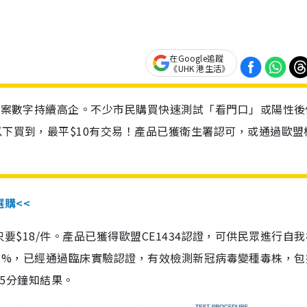
在Google追蹤
《UHK 港生活》
診個案數字持續高企。不少市民購買快速測試「看門口」或陽性後
以下買到，最平$10有交易！產品已獲衛生署認可，或通過歐盟
選購<<
惠價只要$18/件。產品已獲得歐盟CE1434認證，可供民眾進行自
性99.8%，已經通過臨床實驗認證，有效檢測新冠病毒變種毒株，
，15分鐘知結果。