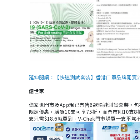
延伸閱讀：【快速測試套裝】香港口罩品牌開賣2款快速
億世家
億家世門市及App現已有售6款快速測試套裝，包括香港公司
限定優惠，購買10支可享75折，而門市則10支8折。現
支只需$18.6就買到。V-Chek門市購買一支平