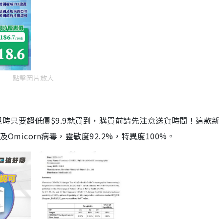
點擊圖片放大
劑，現時只要超低價$9.9就買到，購買前請先注意送貨時間！這款
Omicorn病毒，靈敏度92.2%，特異度100%。