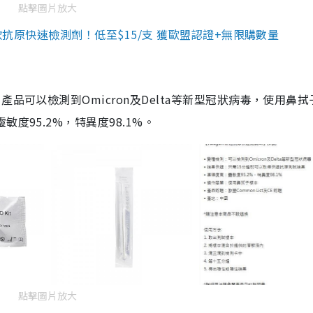
點擊圖片放大
3款抗原快速檢測劑！低至$15/支 獲歐盟認證+無限購數量
品可以檢測到Omicron及Delta等新型冠狀病毒，使用鼻拭
度95.2%，特異度98.1%。
點擊圖片放大