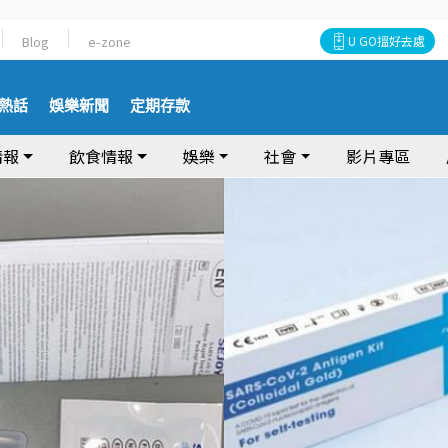
Blog
e-zone
U GO搵好去處
熱話
娛樂新聞
定期存款
情報
飲食情報
娛樂
社會
影片專區