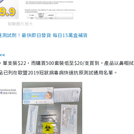
點擊圖片放大
速測試劑！最快即日發貨 每日15萬盒補貨
<<
，單支裝$22，而購買500套裝低至$20/支買到。產品以鼻咽
品已列在歐盟2019冠狀病毒病快速抗原測試通用名單。