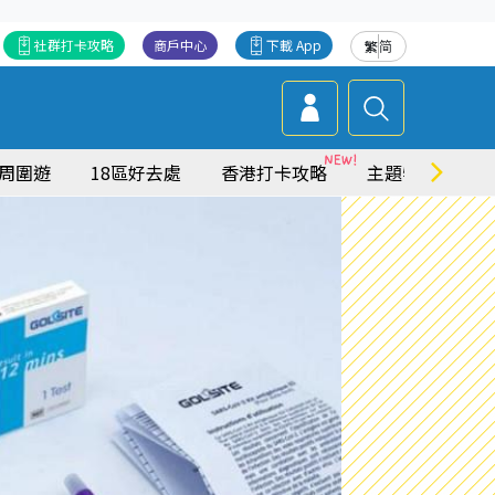
社群打卡攻略
商戶中心
下載 App
繁
简
周圍遊
18區好去處
香港打卡攻略
主題特集