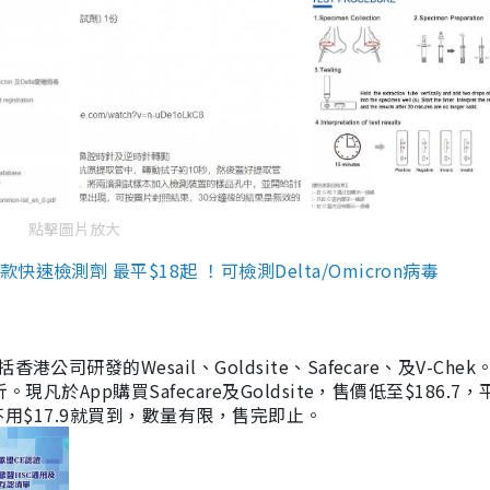
點擊圖片放大
檢測劑 最平$18起 ！可檢測Delta/Omicron病毒
研發的Wesail、Goldsite、Safecare、及V-Chek。
凡於App購買Safecare及Goldsite，售價低至$186.7
均不用$17.9就買到，數量有限，售完即止。