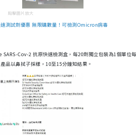
點擊圖片放大
測試劑優惠 無限購數量！可檢測Omicron病毒
are SARS-Cov-2 抗原快速檢測盒，每20劑獨立包裝為1個單位
5。產品以鼻拭子採樣，10至15分鐘知結果。