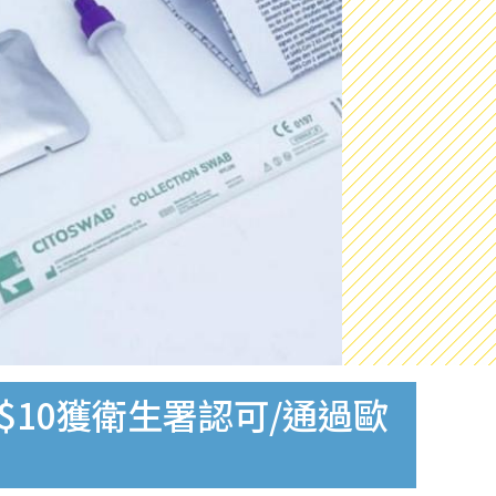
$10獲衛生署認可/通過歐