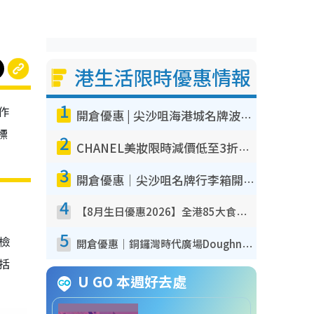
港生活限時優惠情報
1
作
開倉優惠 | 尖沙咀海港城名牌波鞋開倉低至1折！On鞋$899起／Joy&Peace鞋履$98起
標
2
CHANEL美妝限時減價低至3折！人氣粉底/唇膏/精華液低至$275！COCO香水都有平
3
開倉優惠｜尖沙咀名牌行李箱開倉低至4折！一連5日 American Tourister/ace./Hallmark $200起！
4
【8月生日優惠2026】全港85大食買玩著數攻略 自助餐/火鍋放題同行免費＋誠品/DONKI送現金券
5
我檢
開倉優惠｜銅鑼灣時代廣場Doughnut/Campo Marzio開倉低至1折！背囊、書包、手袋劈價$200起
包括
U GO 本週好去處