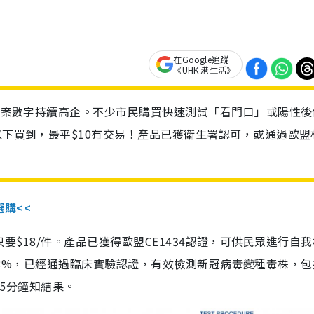
在Google追蹤
《UHK 港生活》
診個案數字持續高企。不少市民購買快速測試「看門口」或陽性後
以下買到，最平$10有交易！產品已獲衛生署認可，或通過歐盟
選購<<
惠價只要$18/件。產品已獲得歐盟CE1434認證，可供民眾進行自
性99.8%，已經通過臨床實驗認證，有效檢測新冠病毒變種毒株，
，15分鐘知結果。