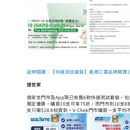
延伸閱讀：【快速測試套裝】香港口罩品牌開賣2款快速
億世家
億家世門市及App現已有售6款快速測試套裝，包括香港公司
限定優惠，購買10支可享75折，而門市則10支8折。現
支只需$18.6就買到。V-Chek門市購買一支平