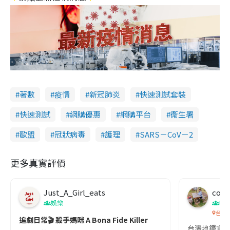
著數
疫情
新冠肺炎
快速測試套裝
快速測試
網購優惠
網購平台
衞生署
歐盟
冠狀病毒
護理
SARS－CoV－2
更多真實評價
Just_A_Girl_eats
co c
娛樂
吹
台灣
追劇日常🎬 殺手媽咪 A Bona Fide Killer
台灣地鐵宣