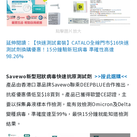
點擊圖片放大
延伸閱讀：【快速測試套裝】CATALO全線門市$16快速
測試劑換購優惠！15分鐘驗新冠病毒 準確性高達
98.26%
Savewo新型冠狀病毒快速抗原測試劑
>>按此選購<<
產品由香港口罩品牌Savewo聯乘DEEPBLUE合作推出，
抗疫優惠價低至$18買到。產品已獲得歐盟CE認證，主
要以採集鼻液樣本作檢測，能有效檢測Omicron及Delta
變種病毒，準確度達至99%，最快15分鐘就能知道檢測
結果。