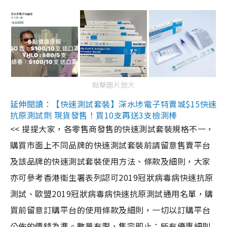
點擊圖片放大
延伸閱讀：【快速測試套裝】深水埗電子特賣城$15快速
抗原測試劑 現貨發售！買10支再送3支檢測棒
<< 提提大家，各零售商發售的快速測試套裝規格不一，
購買市面上不同品牌的快速測試套裝前請留意售賣平台
及該品牌的快速測試套裝使用方法、條款及細則，大家
亦可參考香港衞生署表列認可2019冠狀病毒病快速抗原
測試、歐盟2019冠狀病毒病快速抗原測試通用名單，購
買前留意訂購平台的使用條款及細則，一切以訂購平台
公佈的價錢為準。數量有限，售完即止；所有優惠細則