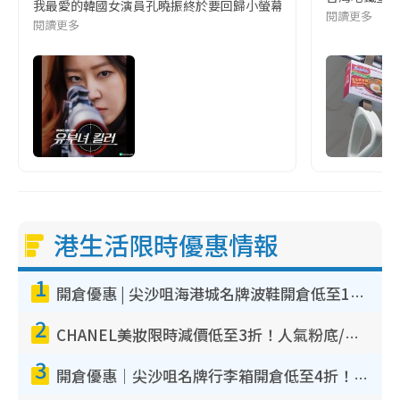
我最愛的韓國女演員孔曉振終於要回歸小螢幕啦!這次的劇本改編自同名
閱讀更多
閱讀更多
港生活限時優惠情報
1
開倉優惠 | 尖沙咀海港城名牌波鞋開倉低至1折！On鞋$899起／Joy&Peace鞋履$98起
2
CHANEL美妝限時減價低至3折！人氣粉底/唇膏/精華液低至$275！COCO香水都有平
3
開倉優惠｜尖沙咀名牌行李箱開倉低至4折！一連5日 American Tourister/ace./Hallmark $200起！