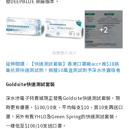
發DEEPBLUE 原廠版本。
+2
點擊圖片放大
延伸閱讀：【快速測試套裝】香港口罩廠acc+推$18病
毒抗原快速測試劑！捐贈10萬盒測試劑予深水埗露宿者
Goldsite快速測試套裝
深水埗電子特賣城現正發售Goldsite快速測試套裝，現
時更有優惠，$100/10支，平均每支$10，買10支再送口
罩。另外有售YHLO及Green Spring的快速測試套裝，
一樣低至$100/10支送口罩。