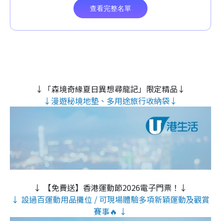
↓「森境奇緣夏日異想尋龍記」限定精品↓
↓漫遊秘境地墊、多用途旅行收納袋↓
↓ 【免費送】香港運動節2026電子門票！↓
↓ 設過百運動用品攤位 / 可現場體驗多項新穎運動及觀賞
賽事🔥 ↓