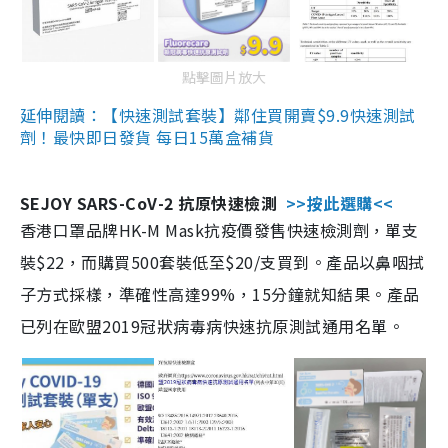
點擊圖片放大
延伸閱讀：【快速測試套裝】鄰住買開賣$9.9快速測試
劑！最快即日發貨 每日15萬盒補貨
SEJOY SARS-CoV-2 抗原快速檢測
>>按此選購<<
香港口罩品牌HK-M Mask抗疫價發售快速檢測劑，單支
裝$22，而購買500套裝低至$20/支買到。產品以鼻咽拭
子方式採樣，準確性高達99%，15分鐘就知結果。產品
已列在歐盟2019冠狀病毒病快速抗原測試通用名單。