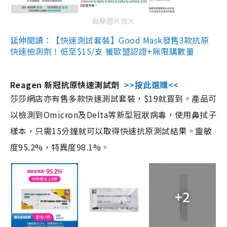
點擊圖片放大
延伸閱讀：【快速測試套裝】Good Mask發售3款抗原
快速檢測劑！低至$15/支 獲歐盟認證+無限購數量
Reagen 新冠抗原快速測試劑
>>按此選購<<
莎莎網店亦有售多款快速測試套裝，$19就買到。產品可
以檢測到Omicron及Delta等新型冠狀病毒，使用鼻拭子
樣本，只需15分鐘就可以取得快速抗原測試結果。靈敏
度95.2%，特異度98.1%。
+2