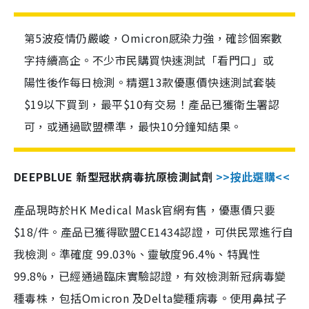
第5波疫情仍嚴峻，Omicron感染力強，確診個案數
字持續高企。不少市民購買快速測試「看門口」或
陽性後作每日檢測。精選13款優惠價快速測試套裝
$19以下買到，最平$10有交易！產品已獲衛生署認
可，或通過歐盟標準，最快10分鐘知結果。
DEEPBLUE 新型冠狀病毒抗原檢測試劑
>>按此選購<<
產品現時於HK Medical Mask官網有售，優惠價只要
$18/件。產品已獲得歐盟CE1434認證，可供民眾進行自
我檢測。準確度 99.03%、靈敏度96.4%、特異性
99.8%，已經通過臨床實驗認證，有效檢測新冠病毒變
種毒株，包括Omicron 及Delta變種病毒。使用鼻拭子