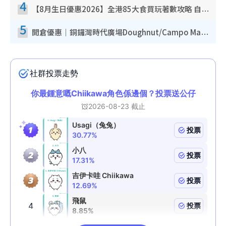
4
【8月生日優惠2026】全港85大食買玩著數攻略 自助餐/火鍋放題同行免費＋誠品/DONKI送現金券
5
開倉優惠｜銅鑼灣時代廣場Doughnut/Campo Marzio開倉低至1折！背囊、書包、手袋劈價$200起