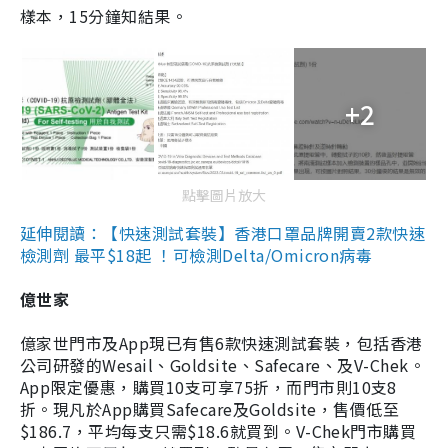
樣本，15分鐘知結果。
+2
點擊圖片放大
延伸閱讀：【快速測試套裝】香港口罩品牌開賣2款快速
檢測劑 最平$18起 ！可檢測Delta/Omicron病毒
億世家
億家世門市及App現已有售6款快速測試套裝，包括香港
公司研發的Wesail、Goldsite、Safecare、及V-Chek。
App限定優惠，購買10支可享75折，而門市則10支8
折。現凡於App購買Safecare及Goldsite，售價低至
$186.7，平均每支只需$18.6就買到。V-Chek門市購買