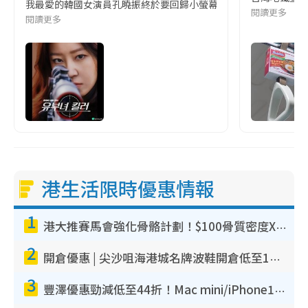
我最愛的韓國女演員孔曉振終於要回歸小螢幕啦!這次的劇本改編自同名
閱讀更多
閱讀更多
港生活限時優惠情報
1
港大推賽馬會強化骨骼計劃！$100骨質密度X光檢查 完成免費運動訓練送超市禮券！附參加資格
2
開倉優惠 | 尖沙咀海港城名牌波鞋開倉低至1折！On鞋$899起／Joy&Peace鞋履$98起
3
豐澤優惠勁減低至44折！Mac mini/iPhone17Pro大減價！廚房家電$220起