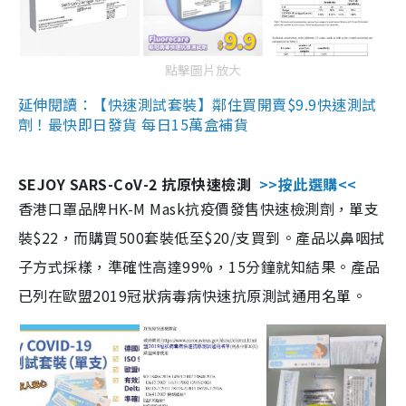
點擊圖片放大
延伸閱讀：【快速測試套裝】鄰住買開賣$9.9快速測試
劑！最快即日發貨 每日15萬盒補貨
SEJOY SARS-CoV-2 抗原快速檢測
>>按此選購<<
香港口罩品牌HK-M Mask抗疫價發售快速檢測劑，單支
裝$22，而購買500套裝低至$20/支買到。產品以鼻咽拭
子方式採樣，準確性高達99%，15分鐘就知結果。產品
已列在歐盟2019冠狀病毒病快速抗原測試通用名單。