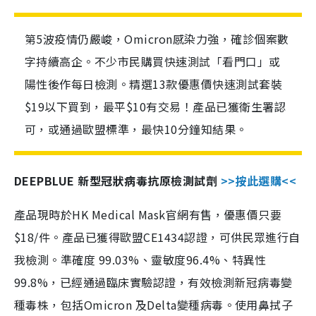
第5波疫情仍嚴峻，Omicron感染力強，確診個案數
字持續高企。不少市民購買快速測試「看門口」或
陽性後作每日檢測。精選13款優惠價快速測試套裝
$19以下買到，最平$10有交易！產品已獲衛生署認
可，或通過歐盟標準，最快10分鐘知結果。
DEEPBLUE 新型冠狀病毒抗原檢測試劑
>>按此選購<<
產品現時於HK Medical Mask官網有售，優惠價只要
$18/件。產品已獲得歐盟CE1434認證，可供民眾進行自
我檢測。準確度 99.03%、靈敏度96.4%、特異性
99.8%，已經通過臨床實驗認證，有效檢測新冠病毒變
種毒株，包括Omicron 及Delta變種病毒。使用鼻拭子