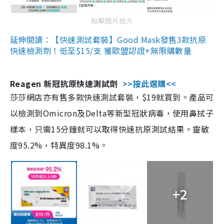
點擊圖片放大
延伸閱讀：【快速測試套裝】Good Mask發售3款抗原
快速檢測劑！低至$15/支 獲歐盟認證+無限購數量
Reagen 新冠抗原快速測試劑
>>按此選購<<
莎莎網店亦有售多款快速測試套裝，$19就買到。產品可
以檢測到Omicron及Delta等新型冠狀病毒，使用鼻拭子
樣本，只需15分鐘就可以取得快速抗原測試結果。靈敏
度95.2%，特異度98.1%。
+2