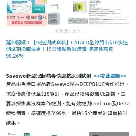
點擊圖片放大
延伸閱讀：【快速測試套裝】CATALO全線門市$16快速
測試劑換購優惠！15分鐘驗新冠病毒 準確性高達
98.26%
Savewo新型冠狀病毒快速抗原測試劑
>>按此選購<<
產品由香港口罩品牌Savewo聯乘DEEPBLUE合作推出，
抗疫優惠價低至$18買到。產品已獲得歐盟CE認證，主
要以採集鼻液樣本作檢測，能有效檢測Omicron及Delta
變種病毒，準確度達至99%，最快15分鐘就能知道檢測
結果。