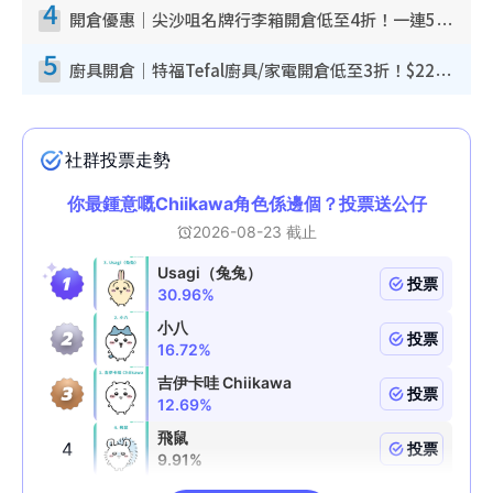
4
開倉優惠｜尖沙咀名牌行李箱開倉低至4折！一連5日 American Tourister/ace./Hallmark $200起！
5
廚具開倉｜特福Tefal廚具/家電開倉低至3折！$220起買平底鍋/炒鑊/湯煲！電飯煲/吸塵機/燙斗$418起