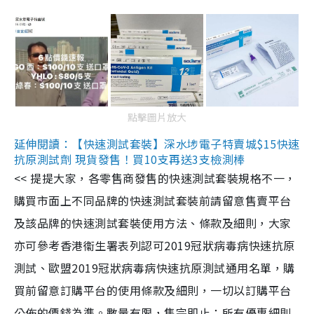
點擊圖片放大
延伸閱讀：【快速測試套裝】深水埗電子特賣城$15快速
抗原測試劑 現貨發售！買10支再送3支檢測棒
<< 提提大家，各零售商發售的快速測試套裝規格不一，
購買市面上不同品牌的快速測試套裝前請留意售賣平台
及該品牌的快速測試套裝使用方法、條款及細則，大家
亦可參考香港衞生署表列認可2019冠狀病毒病快速抗原
測試、歐盟2019冠狀病毒病快速抗原測試通用名單，購
買前留意訂購平台的使用條款及細則，一切以訂購平台
公佈的價錢為準。數量有限，售完即止；所有優惠細則