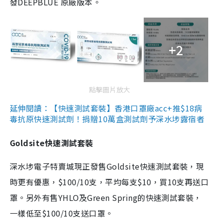
發DEEPBLUE 原廠版本。
+2
點擊圖片放大
延伸閱讀：【快速測試套裝】香港口罩廠acc+推$18病
毒抗原快速測試劑！捐贈10萬盒測試劑予深水埗露宿者
Goldsite快速測試套裝
深水埗電子特賣城現正發售Goldsite快速測試套裝，現
時更有優惠，$100/10支，平均每支$10，買10支再送口
罩。另外有售YHLO及Green Spring的快速測試套裝，
一樣低至$100/10支送口罩。