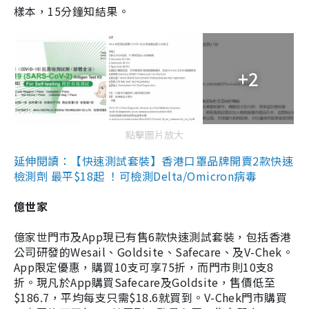
樣本，15分鐘知結果。
+2
點擊圖片放大
延伸閱讀：【快速測試套裝】香港口罩品牌開賣2款快速
檢測劑 最平$18起 ！可檢測Delta/Omicron病毒
億世家
億家世門市及App現已有售6款快速測試套裝，包括香港
公司研發的Wesail、Goldsite、Safecare、及V-Chek。
App限定優惠，購買10支可享75折，而門市則10支8
折。現凡於App購買Safecare及Goldsite，售價低至
$186.7，平均每支只需$18.6就買到。V-Chek門市購買