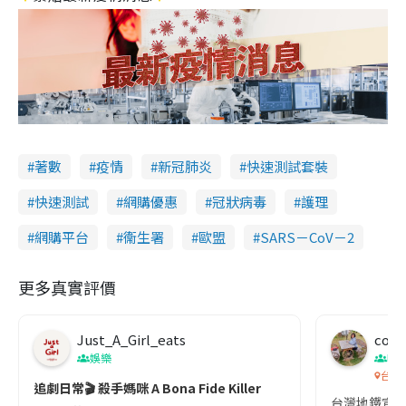
著數
疫情
新冠肺炎
快速測試套裝
快速測試
網購優惠
冠狀病毒
護理
網購平台
衞生署
歐盟
SARS－CoV－2
更多真實評價
Just_A_Girl_eats
co c
娛樂
吹
台灣
追劇日常🎬 殺手媽咪 A Bona Fide Killer
台灣地鐵宣