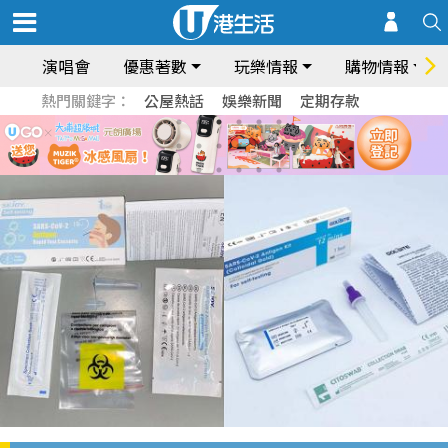
演唱會
優惠著數
玩樂情報
購物情報
熱門關鍵字：
公屋熱話
娛樂新聞
定期存款