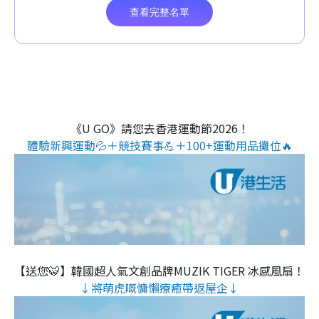
《U GO》請您去香港運動節2026！
體驗新興運動💦＋競技賽事💪＋100+運動用品攤位🔥
【送您🐯】韓國超人氣文創品牌MUZIK TIGER 冰感風扇！
↓將萌虎嘅慵懶療癒帶返屋企↓