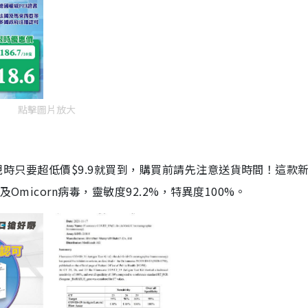
點擊圖片放大
劑，現時只要超低價$9.9就買到，購買前請先注意送貨時間！這款
Omicorn病毒，靈敏度92.2%，特異度100%。