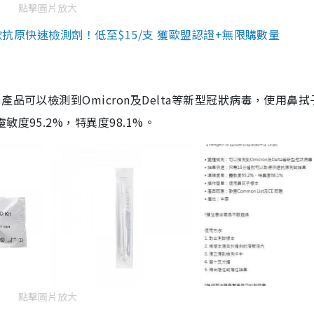
點擊圖片放大
3款抗原快速檢測劑！低至$15/支 獲歐盟認證+無限購數量
品可以檢測到Omicron及Delta等新型冠狀病毒，使用鼻拭
度95.2%，特異度98.1%。
點擊圖片放大