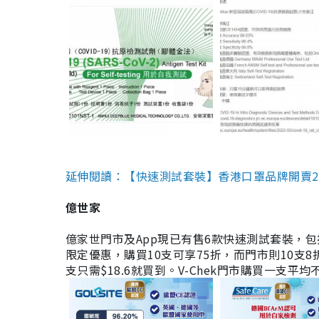
延伸閱讀：【快速測試套裝】香港口罩品牌開賣2款快速
億世家
億家世門市及App現已有售6款快速測試套裝，包括香港公司
限定優惠，購買10支可享75折，而門市則10支8折。現
支只需$18.6就買到。V-Chek門市購買一支平