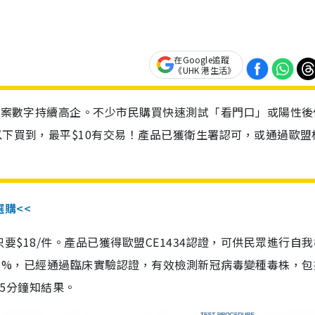
在Google追蹤
《UHK 港生活》
診個案數字持續高企。不少市民購買快速測試「看門口」或陽性後
以下買到，最平$10有交易！產品已獲衛生署認可，或通過歐盟
選購<<
惠價只要$18/件。產品已獲得歐盟CE1434認證，可供民眾進行自
性99.8%，已經通過臨床實驗認證，有效檢測新冠病毒變種毒株，
，15分鐘知結果。