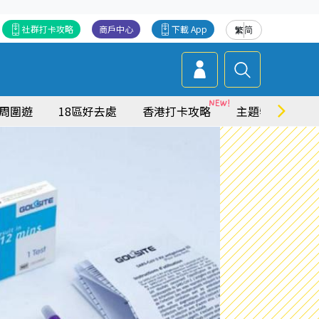
社群打卡攻略
商戶中心
下載 App
繁
简
周圍遊
18區好去處
香港打卡攻略
主題特集