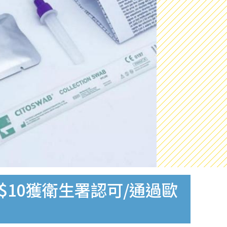
$10獲衛生署認可/通過歐