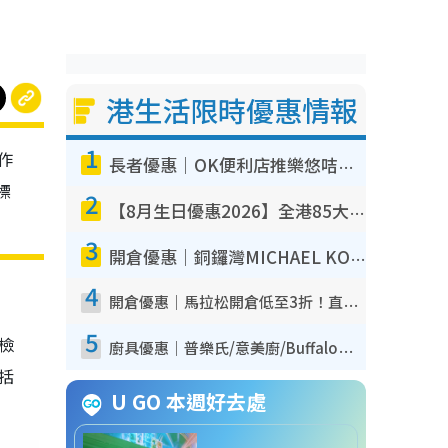
港生活限時優惠情報
1
作
長者優惠｜OK便利店推樂悠咭優惠！買麵包/牛奶/保健品拍卡即減
標
2
【8月生日優惠2026】全港85大食買玩著數攻略 自助餐/火鍋放題同行免費＋誠品/DONKI送現金券
3
開倉優惠｜銅鑼灣MICHAEL KORS開倉低至17折！直擊$500起買手袋/銀包/鞋款 必買經典Jet Set系列
4
開倉優惠｜馬拉松開倉低至3折！直擊$99起買adidas／New Balance／Puma鞋款 STANLEY保溫杯劈價至$119起
5
我檢
廚具優惠｜普樂氏/意美廚/Buffalo廚具低至3折！$89起買煎鍋／炒鑊／個人鍋 同場小家電激減至$99起
包括
U GO 本週好去處