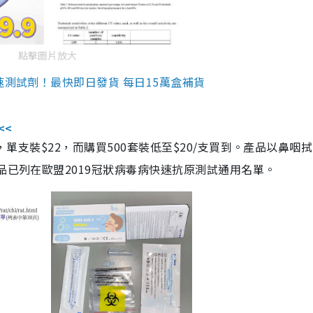
點擊圖片放大
速測試劑！最快即日發貨 每日15萬盒補貨
<<
，單支裝$22，而購買500套裝低至$20/支買到。產品以鼻咽
品已列在歐盟2019冠狀病毒病快速抗原測試通用名單。