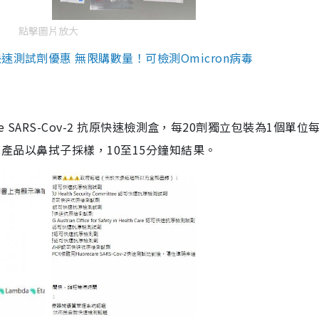
點擊圖片放大
測試劑優惠 無限購數量！可檢測Omicron病毒
are SARS-Cov-2 抗原快速檢測盒，每20劑獨立包裝為1個單位
5。產品以鼻拭子採樣，10至15分鐘知結果。