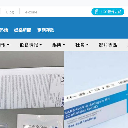
Blog
e-zone
U GO搵好去處
熱話
娛樂新聞
定期存款
情報
飲食情報
娛樂
社會
影片專區