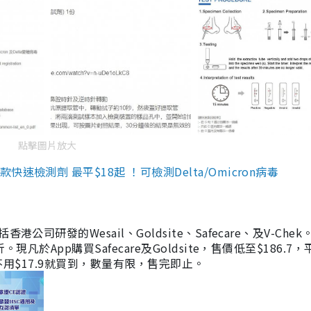
點擊圖片放大
檢測劑 最平$18起 ！可檢測Delta/Omicron病毒
研發的Wesail、Goldsite、Safecare、及V-Chek。
凡於App購買Safecare及Goldsite，售價低至$186.7
均不用$17.9就買到，數量有限，售完即止。