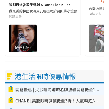
台灣
追劇日常🎬 殺手媽咪 A Bona Fide Killer
台灣地鐵宣
我最愛的韓國女演員孔曉振終於要回歸小螢幕啦!這次的劇本改編自同名
閱讀更多
閱讀更多
港生活限時優惠情報
1
開倉優惠 | 尖沙咀海港城名牌波鞋開倉低至1折！On鞋$899起／Joy&Peace鞋履$98起
2
CHANEL美妝限時減價低至3折！人氣粉底/唇膏/精華液低至$275！COCO香水都有平