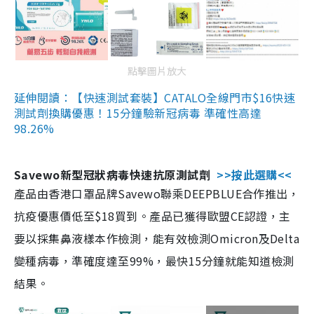
點擊圖片放大
延伸閱讀：【快速測試套裝】CATALO全線門市$16快速
測試劑換購優惠！15分鐘驗新冠病毒 準確性高達
98.26%
Savewo新型冠狀病毒快速抗原測試劑
>>按此選購<<
產品由香港口罩品牌Savewo聯乘DEEPBLUE合作推出，
抗疫優惠價低至$18買到。產品已獲得歐盟CE認證，主
要以採集鼻液樣本作檢測，能有效檢測Omicron及Delta
變種病毒，準確度達至99%，最快15分鐘就能知道檢測
結果。