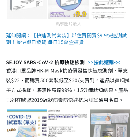
點擊圖片放大
延伸閱讀：【快速測試套裝】鄰住買開賣$9.9快速測試
劑！最快即日發貨 每日15萬盒補貨
SEJOY SARS-CoV-2 抗原快速檢測
>>按此選購<<
香港口罩品牌HK-M Mask抗疫價發售快速檢測劑，單支
裝$22，而購買500套裝低至$20/支買到。產品以鼻咽拭
子方式採樣，準確性高達99%，15分鐘就知結果。產品
已列在歐盟2019冠狀病毒病快速抗原測試通用名單。