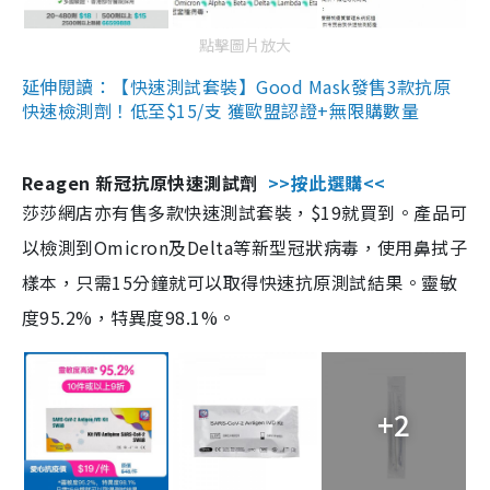
點擊圖片放大
延伸閱讀：【快速測試套裝】Good Mask發售3款抗原
快速檢測劑！低至$15/支 獲歐盟認證+無限購數量
Reagen 新冠抗原快速測試劑
>>按此選購<<
莎莎網店亦有售多款快速測試套裝，$19就買到。產品可
以檢測到Omicron及Delta等新型冠狀病毒，使用鼻拭子
樣本，只需15分鐘就可以取得快速抗原測試結果。靈敏
度95.2%，特異度98.1%。
+2