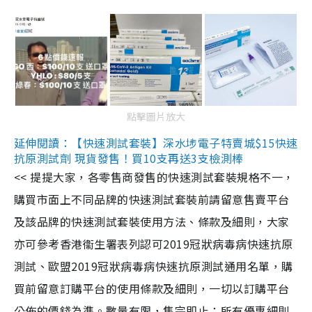
點擊圖片放大
延伸閱讀：【快速測試套裝】深水埗電子特賣城$15快速
抗原測試劑 現貨發售！買10支再送3支檢測棒
<< 提提大家，各零售商發售的快速測試套裝規格不一，
購買市面上不同品牌的快速測試套裝前請留意售賣平台
及該品牌的快速測試套裝使用方法、條款及細則，大家
亦可參考香港衞生署表列認可2019冠狀病毒病快速抗原
測試、歐盟2019冠狀病毒病快速抗原測試通用名單，購
買前留意訂購平台的使用條款及細則，一切以訂購平台
公佈的價錢為準。數量有限，售完即止；所有優惠細則