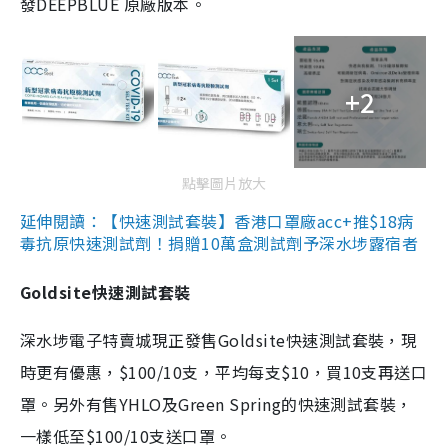
發DEEPBLUE 原廠版本。
+2
點擊圖片放大
延伸閱讀：【快速測試套裝】香港口罩廠acc+推$18病
毒抗原快速測試劑！捐贈10萬盒測試劑予深水埗露宿者
Goldsite快速測試套裝
深水埗電子特賣城現正發售Goldsite快速測試套裝，現
時更有優惠，$100/10支，平均每支$10，買10支再送口
罩。另外有售YHLO及Green Spring的快速測試套裝，
一樣低至$100/10支送口罩。