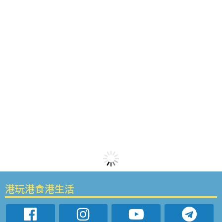
港玩港食港生活