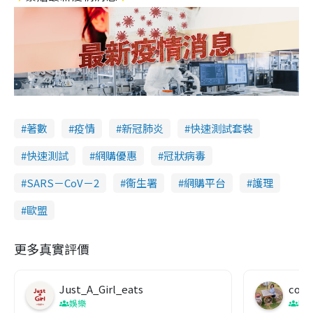
著數
疫情
新冠肺炎
快速測試套裝
快速測試
網購優惠
冠狀病毒
SARS－CoV－2
衞生署
網購平台
護理
歐盟
更多真實評價
Just_A_Girl_eats
co c
娛樂
吹