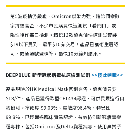
第5波疫情仍嚴峻，Omicron感染力強，確診個案數
字持續高企。不少市民購買快速測試「看門口」或
陽性後作每日檢測。精選13款優惠價快速測試套裝
$19以下買到，最平$10有交易！產品已獲衛生署認
可，或通過歐盟標準，最快10分鐘知結果。
DEEPBLUE 新型冠狀病毒抗原檢測試劑
>>按此選購<<
產品現時於HK Medical Mask官網有售，優惠價只要
$18/件。產品已獲得歐盟CE1434認證，可供民眾進行自
我檢測。準確度 99.03%、靈敏度96.4%、特異性
99.8%，已經通過臨床實驗認證，有效檢測新冠病毒變
種毒株，包括Omicron 及Delta變種病毒。使用鼻拭子