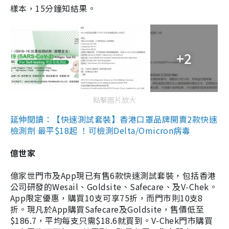
樣本，15分鐘知結果。
+2
點擊圖片放大
延伸閱讀：【快速測試套裝】香港口罩品牌開賣2款快速
檢測劑 最平$18起 ！可檢測Delta/Omicron病毒
億世家
億家世門市及App現已有售6款快速測試套裝，包括香港
公司研發的Wesail、Goldsite、Safecare、及V-Chek。
App限定優惠，購買10支可享75折，而門市則10支8
折。現凡於App購買Safecare及Goldsite，售價低至
$186.7，平均每支只需$18.6就買到。V-Chek門市購買