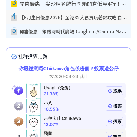
3
開倉優惠｜尖沙咀名牌行李箱開倉低至4折！一連5日 American Tourister/ace./Hallmark $200起！
4
【8月生日優惠2026】全港85大食買玩著數攻略 自助餐/火鍋放題同行免費＋誠品/DONKI送現金券
5
開倉優惠｜銅鑼灣時代廣場Doughnut/Campo Marzio開倉低至1折！背囊、書包、手袋劈價$200起