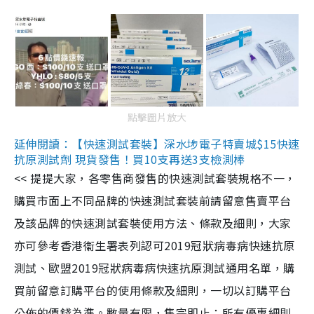
點擊圖片放大
延伸閱讀：【快速測試套裝】深水埗電子特賣城$15快速
抗原測試劑 現貨發售！買10支再送3支檢測棒
<< 提提大家，各零售商發售的快速測試套裝規格不一，
購買市面上不同品牌的快速測試套裝前請留意售賣平台
及該品牌的快速測試套裝使用方法、條款及細則，大家
亦可參考香港衞生署表列認可2019冠狀病毒病快速抗原
測試、歐盟2019冠狀病毒病快速抗原測試通用名單，購
買前留意訂購平台的使用條款及細則，一切以訂購平台
公佈的價錢為準。數量有限，售完即止；所有優惠細則