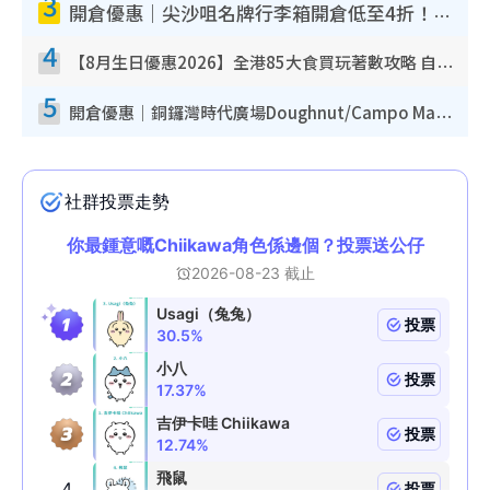
3
開倉優惠｜尖沙咀名牌行李箱開倉低至4折！一連5日 American Tourister/ace./Hallmark $200起！
4
【8月生日優惠2026】全港85大食買玩著數攻略 自助餐/火鍋放題同行免費＋誠品/DONKI送現金券
5
開倉優惠｜銅鑼灣時代廣場Doughnut/Campo Marzio開倉低至1折！背囊、書包、手袋劈價$200起