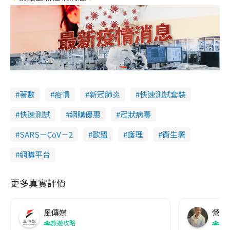
著數
疫情
新冠肺炎
快速測試套裝
快速測試
網購優惠
冠狀病毒
SARS－CoV－2
歐盟
護理
衞生署
網購平台
更多真實評價
風傳媒
營養教
旅遊攻略
生