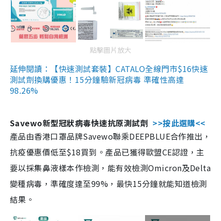
點擊圖片放大
延伸閱讀：【快速測試套裝】CATALO全線門市$16快速
測試劑換購優惠！15分鐘驗新冠病毒 準確性高達
98.26%
Savewo新型冠狀病毒快速抗原測試劑
>>按此選購<<
產品由香港口罩品牌Savewo聯乘DEEPBLUE合作推出，
抗疫優惠價低至$18買到。產品已獲得歐盟CE認證，主
要以採集鼻液樣本作檢測，能有效檢測Omicron及Delta
變種病毒，準確度達至99%，最快15分鐘就能知道檢測
結果。