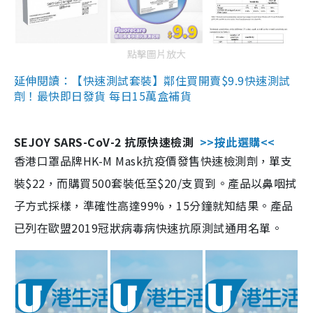
點擊圖片放大
延伸閱讀：【快速測試套裝】鄰住買開賣$9.9快速測試
劑！最快即日發貨 每日15萬盒補貨
SEJOY SARS-CoV-2 抗原快速檢測
>>按此選購<<
香港口罩品牌HK-M Mask抗疫價發售快速檢測劑，單支
裝$22，而購買500套裝低至$20/支買到。產品以鼻咽拭
子方式採樣，準確性高達99%，15分鐘就知結果。產品
已列在歐盟2019冠狀病毒病快速抗原測試通用名單。