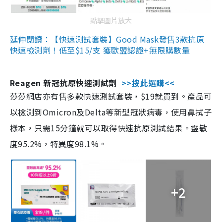
點擊圖片放大
延伸閱讀：【快速測試套裝】Good Mask發售3款抗原
快速檢測劑！低至$15/支 獲歐盟認證+無限購數量
Reagen 新冠抗原快速測試劑
>>按此選購<<
莎莎網店亦有售多款快速測試套裝，$19就買到。產品可
以檢測到Omicron及Delta等新型冠狀病毒，使用鼻拭子
樣本，只需15分鐘就可以取得快速抗原測試結果。靈敏
度95.2%，特異度98.1%。
+2