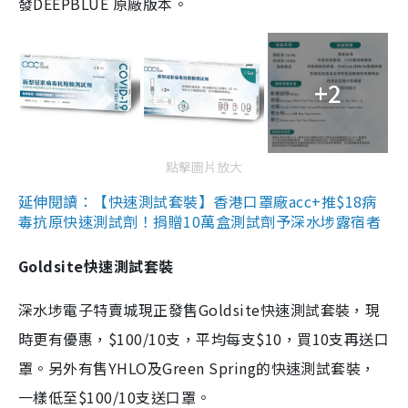
發DEEPBLUE 原廠版本。
+2
點擊圖片放大
延伸閱讀：【快速測試套裝】香港口罩廠acc+推$18病
毒抗原快速測試劑！捐贈10萬盒測試劑予深水埗露宿者
Goldsite快速測試套裝
深水埗電子特賣城現正發售Goldsite快速測試套裝，現
時更有優惠，$100/10支，平均每支$10，買10支再送口
罩。另外有售YHLO及Green Spring的快速測試套裝，
一樣低至$100/10支送口罩。