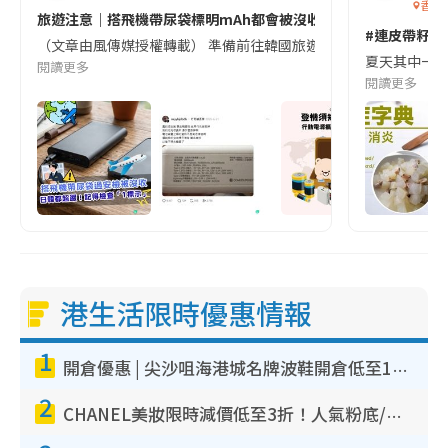
香港
旅遊注意｜搭飛機帶尿袋標明mAh都會被沒收😱出發前切記檢查「1
#連皮帶籽都
（文章由風傳媒授權轉載） 準備前往韓國旅遊的民眾，近期要特別留
夏天其中一種時
閱讀更多
閱讀更多
港生活限時優惠情報
1
開倉優惠 | 尖沙咀海港城名牌波鞋開倉低至1折！On鞋$899起／Joy&Peace鞋履$98起
2
CHANEL美妝限時減價低至3折！人氣粉底/唇膏/精華液低至$275！COCO香水都有平