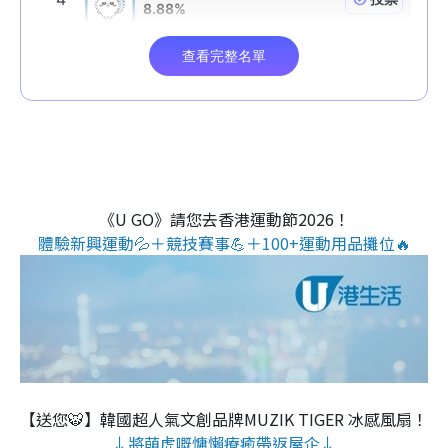
《U GO》請您去香港運動節2026！
體驗新興運動💦＋競技賽事💪＋100+運動用品攤位🔥
【送您🐯】韓國超人氣文創品牌MUZIK TIGER 冰感風扇！
↓將萌虎嘅慵懶療癒帶返屋企↓