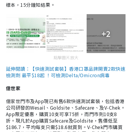
樣本，15分鐘知結果。
+2
點擊圖片放大
延伸閱讀：【快速測試套裝】香港口罩品牌開賣2款快速
檢測劑 最平$18起 ！可檢測Delta/Omicron病毒
億世家
億家世門市及App現已有售6款快速測試套裝，包括香港
公司研發的Wesail、Goldsite、Safecare、及V-Chek。
App限定優惠，購買10支可享75折，而門市則10支8
折。現凡於App購買Safecare及Goldsite，售價低至
$186.7，平均每支只需$18.6就買到。V-Chek門市購買