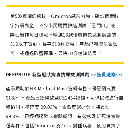
第5波疫情仍嚴峻，Omicron感染力強，確診個案數
字持續高企。不少市民購買快速測試「看門口」或
陽性後作每日檢測。精選13款優惠價快速測試套裝
$19以下買到，最平$10有交易！產品已獲衛生署認
可，或通過歐盟標準，最快10分鐘知結果。
DEEPBLUE 新型冠狀病毒抗原檢測試劑
>>按此選購<<
產品現時於HK Medical Mask官網有售，優惠價只要
$18/件。產品已獲得歐盟CE1434認證，可供民眾進行自
我檢測。準確度 99.03%、靈敏度96.4%、特異性
99.8%，已經通過臨床實驗認證，有效檢測新冠病毒變
種毒株，包括Omicron 及Delta變種病毒。使用鼻拭子