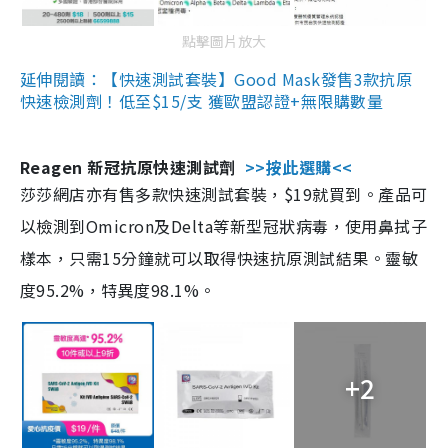
點擊圖片放大
延伸閱讀：【快速測試套裝】Good Mask發售3款抗原
快速檢測劑！低至$15/支 獲歐盟認證+無限購數量
Reagen 新冠抗原快速測試劑
>>按此選購<<
莎莎網店亦有售多款快速測試套裝，$19就買到。產品可
以檢測到Omicron及Delta等新型冠狀病毒，使用鼻拭子
樣本，只需15分鐘就可以取得快速抗原測試結果。靈敏
度95.2%，特異度98.1%。
+2