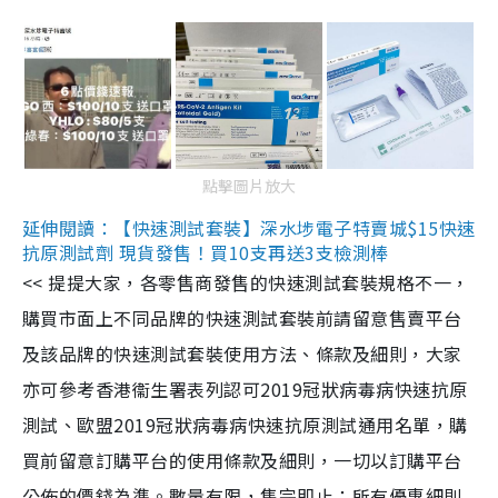
點擊圖片放大
延伸閱讀：【快速測試套裝】深水埗電子特賣城$15快速
抗原測試劑 現貨發售！買10支再送3支檢測棒
<< 提提大家，各零售商發售的快速測試套裝規格不一，
購買市面上不同品牌的快速測試套裝前請留意售賣平台
及該品牌的快速測試套裝使用方法、條款及細則，大家
亦可參考香港衞生署表列認可2019冠狀病毒病快速抗原
測試、歐盟2019冠狀病毒病快速抗原測試通用名單，購
買前留意訂購平台的使用條款及細則，一切以訂購平台
公佈的價錢為準。數量有限，售完即止；所有優惠細則