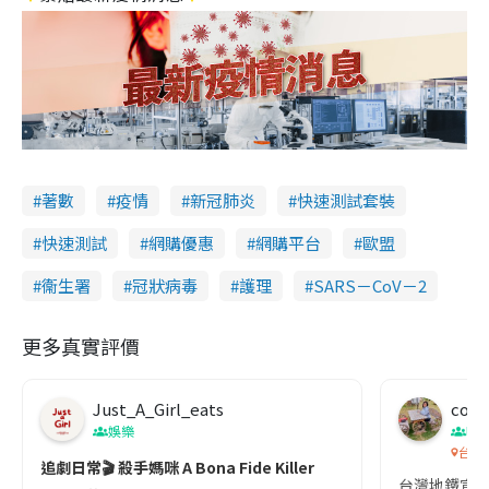
著數
疫情
新冠肺炎
快速測試套裝
快速測試
網購優惠
網購平台
歐盟
衞生署
冠狀病毒
護理
SARS－CoV－2
更多真實評價
Just_A_Girl_eats
co c
娛樂
吹
台灣
追劇日常🎬 殺手媽咪 A Bona Fide Killer
台灣地鐵宣