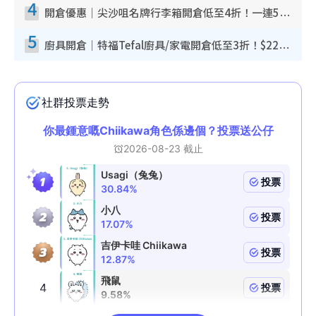
4
開倉優惠｜尖沙咀名牌行李箱開倉低至4折！一連5日 American Tourister/ace./Hallmark $200起！
5
廚具開倉｜特福Tefal廚具/家電開倉低至3折！$220起買平底鍋/炒鑊/湯煲！電飯煲/吸塵機/燙斗$418起