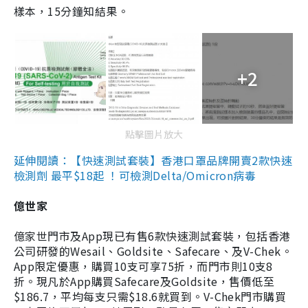
樣本，15分鐘知結果。
+2
點擊圖片放大
延伸閱讀：【快速測試套裝】香港口罩品牌開賣2款快速
檢測劑 最平$18起 ！可檢測Delta/Omicron病毒
億世家
億家世門市及App現已有售6款快速測試套裝，包括香港
公司研發的Wesail、Goldsite、Safecare、及V-Chek。
App限定優惠，購買10支可享75折，而門市則10支8
折。現凡於App購買Safecare及Goldsite，售價低至
$186.7，平均每支只需$18.6就買到。V-Chek門市購買