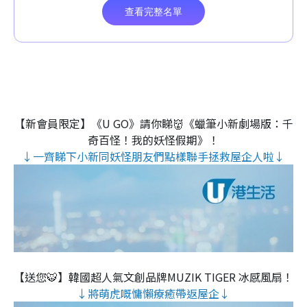
【新會員限定】《U GO》請你睇👹《蠟筆小新劇場版：千
奇百怪！我的妖怪假期》！
↓一齊睇下小新同妖怪朋友們點樣聯手拯救屋企人啦↓
【送您🐯】韓國超人氣文創品牌MUZIK TIGER 冰感風扇！
↓將萌虎嘅慵懶療癒帶返屋企↓