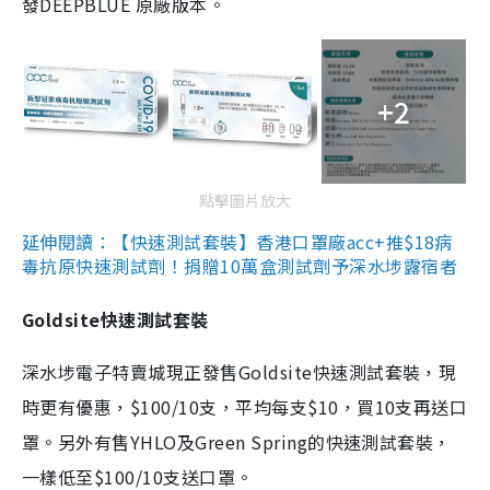
發DEEPBLUE 原廠版本。
+2
點擊圖片放大
延伸閱讀：【快速測試套裝】香港口罩廠acc+推$18病
毒抗原快速測試劑！捐贈10萬盒測試劑予深水埗露宿者
Goldsite快速測試套裝
深水埗電子特賣城現正發售Goldsite快速測試套裝，現
時更有優惠，$100/10支，平均每支$10，買10支再送口
罩。另外有售YHLO及Green Spring的快速測試套裝，
一樣低至$100/10支送口罩。