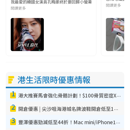
我最愛的韓國女演員孔曉振終於要回歸小螢幕啦!這次的劇本改編自同名
閱讀更多
閱讀更多
港生活限時優惠情報
1
港大推賽馬會強化骨骼計劃！$100骨質密度X光檢查 完成免費運動訓練送超市禮券！附參加資格
2
開倉優惠 | 尖沙咀海港城名牌波鞋開倉低至1折！On鞋$899起／Joy&Peace鞋履$98起
3
豐澤優惠勁減低至44折！Mac mini/iPhone17Pro大減價！廚房家電$220起