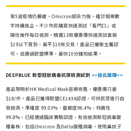
第5波疫情仍嚴峻，Omicron感染力強，確診個案數
字持續高企。不少市民購買快速測試「看門口」或
陽性後作每日檢測。精選13款優惠價快速測試套裝
$19以下買到，最平$10有交易！產品已獲衛生署認
可，或通過歐盟標準，最快10分鐘知結果。
DEEPBLUE 新型冠狀病毒抗原檢測試劑
>>按此選購<<
產品現時於HK Medical Mask官網有售，優惠價只要
$18/件。產品已獲得歐盟CE1434認證，可供民眾進行自
我檢測。準確度 99.03%、靈敏度96.4%、特異性
99.8%，已經通過臨床實驗認證，有效檢測新冠病毒變
種毒株，包括Omicron 及Delta變種病毒。使用鼻拭子