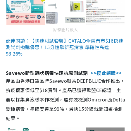
點擊圖片放大
延伸閱讀：【快速測試套裝】CATALO全線門市$16快速
測試劑換購優惠！15分鐘驗新冠病毒 準確性高達
98.26%
Savewo新型冠狀病毒快速抗原測試劑
>>按此選購<<
產品由香港口罩品牌Savewo聯乘DEEPBLUE合作推出，
抗疫優惠價低至$18買到。產品已獲得歐盟CE認證，主
要以採集鼻液樣本作檢測，能有效檢測Omicron及Delta
變種病毒，準確度達至99%，最快15分鐘就能知道檢測
結果。