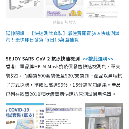
點擊圖片放大
延伸閱讀：【快速測試套裝】鄰住買開賣$9.9快速測試
劑！最快即日發貨 每日15萬盒補貨
SEJOY SARS-CoV-2 抗原快速檢測
>>按此選購<<
香港口罩品牌HK-M Mask抗疫價發售快速檢測劑，單支
裝$22，而購買500套裝低至$20/支買到。產品以鼻咽拭
子方式採樣，準確性高達99%，15分鐘就知結果。產品
已列在歐盟2019冠狀病毒病快速抗原測試通用名單。