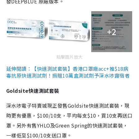
發DEEPBLUE 原廠版本。
+2
點擊圖片放大
延伸閱讀：【快速測試套裝】香港口罩廠acc+推$18病
毒抗原快速測試劑！捐贈10萬盒測試劑予深水埗露宿者
Goldsite快速測試套裝
深水埗電子特賣城現正發售Goldsite快速測試套裝，現
時更有優惠，$100/10支，平均每支$10，買10支再送口
罩。另外有售YHLO及Green Spring的快速測試套裝，
一樣低至$100/10支送口罩。