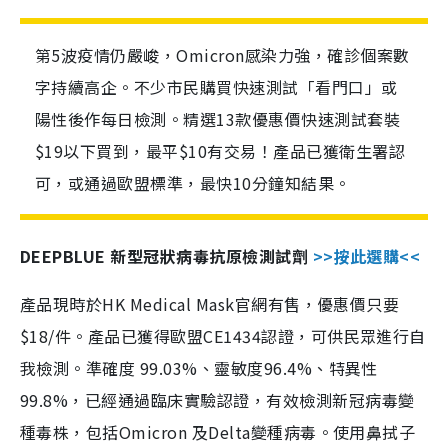
第5波疫情仍嚴峻，Omicron感染力強，確診個案數
字持續高企。不少市民購買快速測試「看門口」或
陽性後作每日檢測。精選13款優惠價快速測試套裝
$19以下買到，最平$10有交易！產品已獲衛生署認
可，或通過歐盟標準，最快10分鐘知結果。
DEEPBLUE 新型冠狀病毒抗原檢測試劑
>>按此選購<<
產品現時於HK Medical Mask官網有售，優惠價只要
$18/件。產品已獲得歐盟CE1434認證，可供民眾進行自
我檢測。準確度 99.03%、靈敏度96.4%、特異性
99.8%，已經通過臨床實驗認證，有效檢測新冠病毒變
種毒株，包括Omicron 及Delta變種病毒。使用鼻拭子