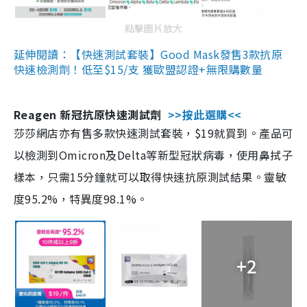
點擊圖片放大
延伸閱讀：【快速測試套裝】Good Mask發售3款抗原
快速檢測劑！低至$15/支 獲歐盟認證+無限購數量
Reagen 新冠抗原快速測試劑
>>按此選購<<
莎莎網店亦有售多款快速測試套裝，$19就買到。產品可
以檢測到Omicron及Delta等新型冠狀病毒，使用鼻拭子
樣本，只需15分鐘就可以取得快速抗原測試結果。靈敏
度95.2%，特異度98.1%。
+2