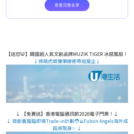
【送您🐯】韓國超人氣文創品牌MUZIK TIGER 冰感風扇！
↓將萌虎嘅慵懶療癒帶返屋企↓
↓ 【免費送】香港電腦通訊節2026電子門票！↓
↓ 首創舊電腦即場Trade-in計劃🧑‍💻Fubon Angels海外成
員將現身✨ ↓