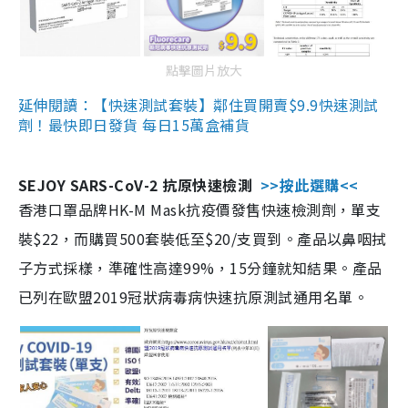
點擊圖片放大
延伸閱讀：【快速測試套裝】鄰住買開賣$9.9快速測試
劑！最快即日發貨 每日15萬盒補貨
SEJOY SARS-CoV-2 抗原快速檢測
>>按此選購<<
香港口罩品牌HK-M Mask抗疫價發售快速檢測劑，單支
裝$22，而購買500套裝低至$20/支買到。產品以鼻咽拭
子方式採樣，準確性高達99%，15分鐘就知結果。產品
已列在歐盟2019冠狀病毒病快速抗原測試通用名單。