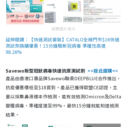
點擊圖片放大
延伸閱讀：【快速測試套裝】CATALO全線門市$16快速
測試劑換購優惠！15分鐘驗新冠病毒 準確性高達
98.26%
Savewo新型冠狀病毒快速抗原測試劑
>>按此選購<<
產品由香港口罩品牌Savewo聯乘DEEPBLUE合作推出，
抗疫優惠價低至$18買到。產品已獲得歐盟CE認證，主
要以採集鼻液樣本作檢測，能有效檢測Omicron及Delta
變種病毒，準確度達至99%，最快15分鐘就能知道檢測
結果。