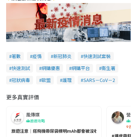
著數
疫情
新冠肺炎
快速測試套裝
快速測試
網購優惠
網購平台
衞生署
冠狀病毒
歐盟
護理
SARS－CoV－2
更多真實評價
風傳媒
營養教
旅遊攻略
生
香港
旅遊注意｜搭飛機帶尿袋標明mAh都會被沒收😱出發前切記檢查「1
#連皮帶籽都