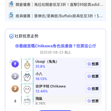
4
開倉優惠｜馬拉松開倉低至3折！直擊$99起買adidas／New Balance／Puma鞋款 STANLEY保溫杯劈價至$119起
5
廚具優惠｜普樂氏/意美廚/Buffalo廚具低至3折！$89起買煎鍋／炒鑊／個人鍋 同場小家電激減至$99起