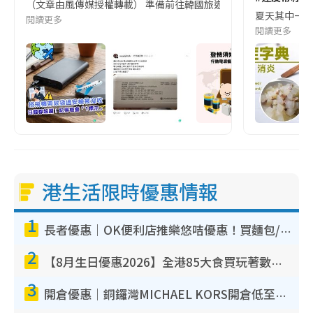
（文章由風傳媒授權轉載） 準備前往韓國旅遊的民眾，近期要特別留
夏天其中一種時
閱讀更多
閱讀更多
港生活限時優惠情報
1
長者優惠｜OK便利店推樂悠咭優惠！買麵包/牛奶/保健品拍卡即減
2
【8月生日優惠2026】全港85大食買玩著數攻略 自助餐/火鍋放題同行免費＋誠品/DONKI送現金券
3
開倉優惠｜銅鑼灣MICHAEL KORS開倉低至17折！直擊$500起買手袋/銀包/鞋款 必買經典Jet Set系列