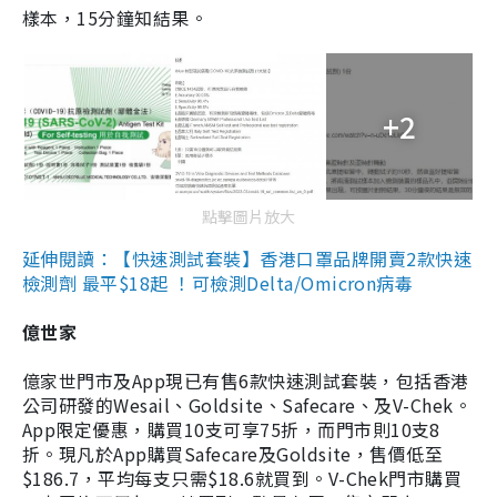
樣本，15分鐘知結果。
+2
點擊圖片放大
延伸閱讀：【快速測試套裝】香港口罩品牌開賣2款快速
檢測劑 最平$18起 ！可檢測Delta/Omicron病毒
億世家
億家世門市及App現已有售6款快速測試套裝，包括香港
公司研發的Wesail、Goldsite、Safecare、及V-Chek。
App限定優惠，購買10支可享75折，而門市則10支8
折。現凡於App購買Safecare及Goldsite，售價低至
$186.7，平均每支只需$18.6就買到。V-Chek門市購買