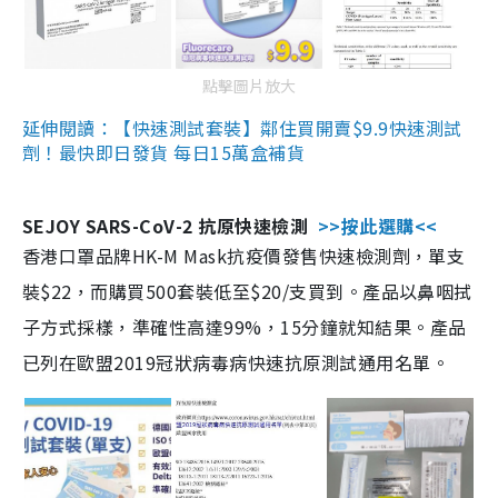
點擊圖片放大
延伸閱讀：【快速測試套裝】鄰住買開賣$9.9快速測試
劑！最快即日發貨 每日15萬盒補貨
SEJOY SARS-CoV-2 抗原快速檢測
>>按此選購<<
香港口罩品牌HK-M Mask抗疫價發售快速檢測劑，單支
裝$22，而購買500套裝低至$20/支買到。產品以鼻咽拭
子方式採樣，準確性高達99%，15分鐘就知結果。產品
已列在歐盟2019冠狀病毒病快速抗原測試通用名單。