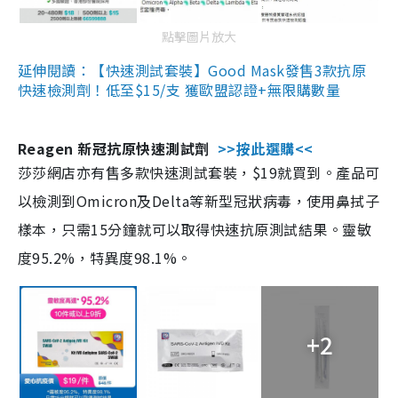
點擊圖片放大
延伸閱讀：【快速測試套裝】Good Mask發售3款抗原
快速檢測劑！低至$15/支 獲歐盟認證+無限購數量
Reagen 新冠抗原快速測試劑
>>按此選購<<
莎莎網店亦有售多款快速測試套裝，$19就買到。產品可
以檢測到Omicron及Delta等新型冠狀病毒，使用鼻拭子
樣本，只需15分鐘就可以取得快速抗原測試結果。靈敏
度95.2%，特異度98.1%。
+2