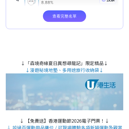
↓「森境奇緣夏日異想尋龍記」限定精品↓
↓漫遊秘境地墊、多用途旅行收納袋↓
↓ 【免費送】香港運動節2026電子門票！↓
↓ 設過百運動用品攤位 / 可現場體驗多項新穎運動及觀賞