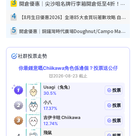
3
開倉優惠｜尖沙咀名牌行李箱開倉低至4折！一連5日 American Tourister/ace./Hallmark $200起！
4
【8月生日優惠2026】全港85大食買玩著數攻略 自助餐/火鍋放題同行免費＋誠品/DONKI送現金券
5
開倉優惠｜銅鑼灣時代廣場Doughnut/Campo Marzio開倉低至1折！背囊、書包、手袋劈價$200起