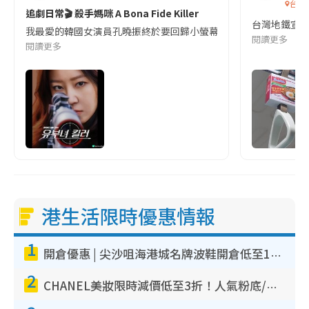
台灣
追劇日常🎬 殺手媽咪 A Bona Fide Killer
台灣地鐵宣
我最愛的韓國女演員孔曉振終於要回歸小螢幕啦!這次的劇本改編自同名
閱讀更多
閱讀更多
港生活限時優惠情報
1
開倉優惠 | 尖沙咀海港城名牌波鞋開倉低至1折！On鞋$899起／Joy&Peace鞋履$98起
2
CHANEL美妝限時減價低至3折！人氣粉底/唇膏/精華液低至$275！COCO香水都有平