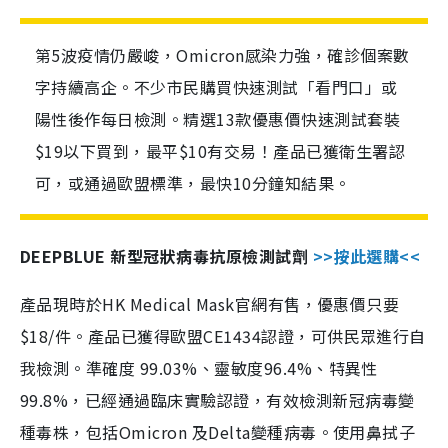
第5波疫情仍嚴峻，Omicron感染力強，確診個案數
字持續高企。不少市民購買快速測試「看門口」或
陽性後作每日檢測。精選13款優惠價快速測試套裝
$19以下買到，最平$10有交易！產品已獲衛生署認
可，或通過歐盟標準，最快10分鐘知結果。
DEEPBLUE 新型冠狀病毒抗原檢測試劑
>>按此選購<<
產品現時於HK Medical Mask官網有售，優惠價只要
$18/件。產品已獲得歐盟CE1434認證，可供民眾進行自
我檢測。準確度 99.03%、靈敏度96.4%、特異性
99.8%，已經通過臨床實驗認證，有效檢測新冠病毒變
種毒株，包括Omicron 及Delta變種病毒。使用鼻拭子