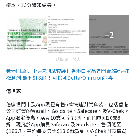
樣本，15分鐘知結果。
+2
點擊圖片放大
延伸閱讀：【快速測試套裝】香港口罩品牌開賣2款快速
檢測劑 最平$18起 ！可檢測Delta/Omicron病毒
億世家
億家世門市及App現已有售6款快速測試套裝，包括香港
公司研發的Wesail、Goldsite、Safecare、及V-Chek。
App限定優惠，購買10支可享75折，而門市則10支8
折。現凡於App購買Safecare及Goldsite，售價低至
$186.7，平均每支只需$18.6就買到。V-Chek門市購買