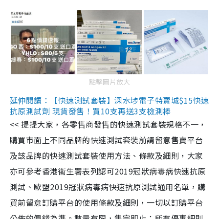
點擊圖片放大
延伸閱讀：【快速測試套裝】深水埗電子特賣城$15快速
抗原測試劑 現貨發售！買10支再送3支檢測棒
<< 提提大家，各零售商發售的快速測試套裝規格不一，
購買市面上不同品牌的快速測試套裝前請留意售賣平台
及該品牌的快速測試套裝使用方法、條款及細則，大家
亦可參考香港衞生署表列認可2019冠狀病毒病快速抗原
測試、歐盟2019冠狀病毒病快速抗原測試通用名單，購
買前留意訂購平台的使用條款及細則，一切以訂購平台
公佈的價錢為準。數量有限，售完即止；所有優惠細則