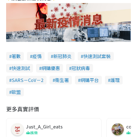
著數
疫情
新冠肺炎
快速測試套裝
快速測試
網購優惠
冠狀病毒
SARS－CoV－2
衞生署
網購平台
護理
歐盟
更多真實評價
Just_A_Girl_eats
co c
娛樂
吹