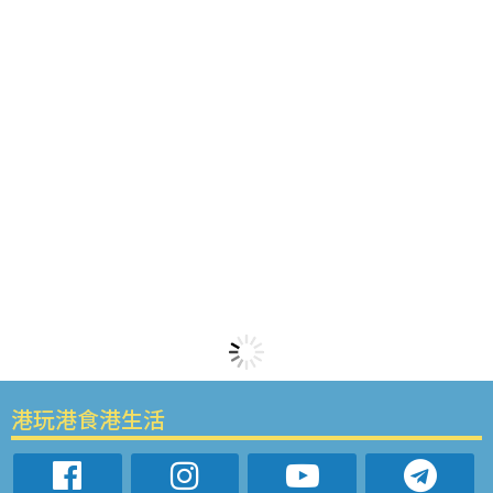
港玩港食港生活