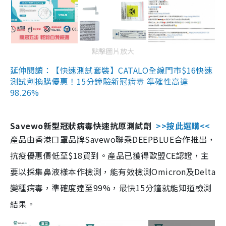
點擊圖片放大
延伸閱讀：【快速測試套裝】CATALO全線門市$16快速
測試劑換購優惠！15分鐘驗新冠病毒 準確性高達
98.26%
Savewo新型冠狀病毒快速抗原測試劑
>>按此選購<<
產品由香港口罩品牌Savewo聯乘DEEPBLUE合作推出，
抗疫優惠價低至$18買到。產品已獲得歐盟CE認證，主
要以採集鼻液樣本作檢測，能有效檢測Omicron及Delta
變種病毒，準確度達至99%，最快15分鐘就能知道檢測
結果。