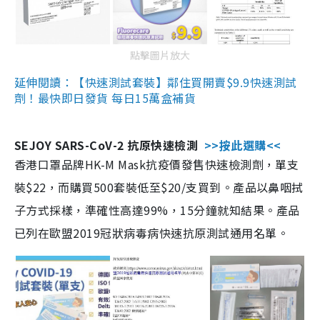
點擊圖片放大
延伸閱讀：【快速測試套裝】鄰住買開賣$9.9快速測試
劑！最快即日發貨 每日15萬盒補貨
SEJOY SARS-CoV-2 抗原快速檢測
>>按此選購<<
香港口罩品牌HK-M Mask抗疫價發售快速檢測劑，單支
裝$22，而購買500套裝低至$20/支買到。產品以鼻咽拭
子方式採樣，準確性高達99%，15分鐘就知結果。產品
已列在歐盟2019冠狀病毒病快速抗原測試通用名單。