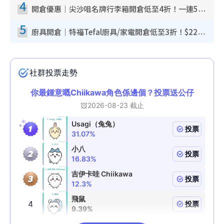
4
開倉優惠｜尖沙咀名牌行李箱開倉低至4折！一連5日 American Tourister/ace./Hallmark $200起！
5
廚具開倉｜特福Tefal廚具/家電開倉低至3折！$220起買平底鍋/炒鑊/湯煲！電飯煲/吸塵機/燙斗$418起