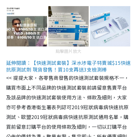
點擊圖片放大
延伸閱讀：【快速測試套裝】深水埗電子特賣城$15快速
抗原測試劑 現貨發售！買10支再送3支檢測棒
<< 提提大家，各零售商發售的快速測試套裝規格不一，
購買市面上不同品牌的快速測試套裝前請留意售賣平台
及該品牌的快速測試套裝使用方法、條款及細則，大家
亦可參考香港衞生署表列認可2019冠狀病毒病快速抗原
測試、歐盟2019冠狀病毒病快速抗原測試通用名單，購
買前留意訂購平台的使用條款及細則，一切以訂購平台
公佈的價錢為準。數量有限，售完即止；所有優惠細則