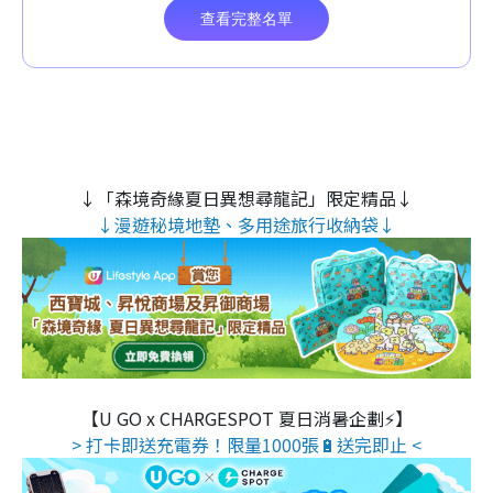
↓「森境奇緣夏日異想尋龍記」限定精品↓
↓漫遊秘境地墊、多用途旅行收納袋↓
【U GO x CHARGESPOT 夏日消暑企劃⚡】
> 打卡即送充電券！限量1000張🔋送完即止 <