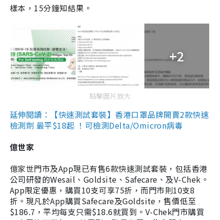
樣本，15分鐘知結果。
+2
點擊圖片放大
延伸閱讀：【快速測試套裝】香港口罩品牌開賣2款快速
檢測劑 最平$18起 ！可檢測Delta/Omicron病毒
億世家
億家世門市及App現已有售6款快速測試套裝，包括香港
公司研發的Wesail、Goldsite、Safecare、及V-Chek。
App限定優惠，購買10支可享75折，而門市則10支8
折。現凡於App購買Safecare及Goldsite，售價低至
$186.7，平均每支只需$18.6就買到。V-Chek門市購買