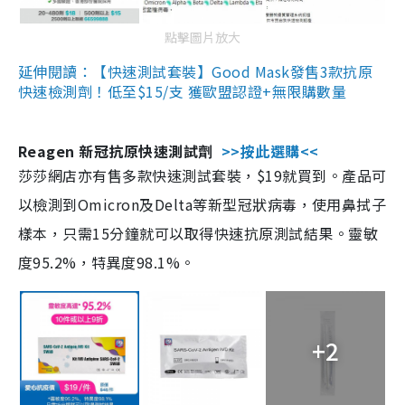
點擊圖片放大
延伸閱讀：【快速測試套裝】Good Mask發售3款抗原
快速檢測劑！低至$15/支 獲歐盟認證+無限購數量
Reagen 新冠抗原快速測試劑
>>按此選購<<
莎莎網店亦有售多款快速測試套裝，$19就買到。產品可
以檢測到Omicron及Delta等新型冠狀病毒，使用鼻拭子
樣本，只需15分鐘就可以取得快速抗原測試結果。靈敏
度95.2%，特異度98.1%。
+2