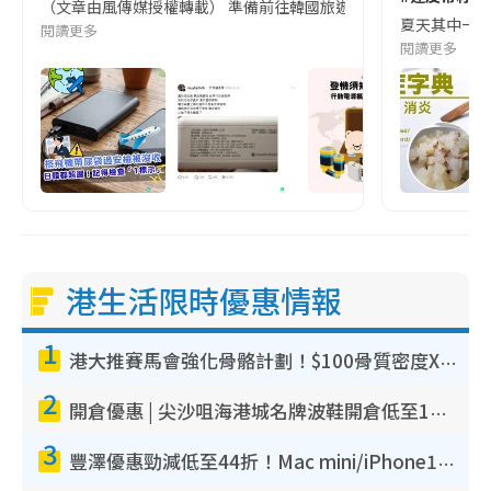
（文章由風傳媒授權轉載） 準備前往韓國旅遊的民眾，近期要特別留
夏天其中一種時
閱讀更多
閱讀更多
港生活限時優惠情報
1
港大推賽馬會強化骨骼計劃！$100骨質密度X光檢查 完成免費運動訓練送超市禮券！附參加資格
2
開倉優惠 | 尖沙咀海港城名牌波鞋開倉低至1折！On鞋$899起／Joy&Peace鞋履$98起
3
豐澤優惠勁減低至44折！Mac mini/iPhone17Pro大減價！廚房家電$220起