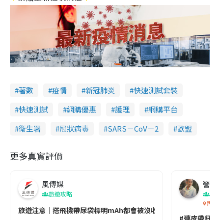
著數
疫情
新冠肺炎
快速測試套裝
快速測試
網購優惠
護理
網購平台
衞生署
冠狀病毒
SARS－CoV－2
歐盟
更多真實評價
風傳媒
營養教
旅遊攻略
生
香港
旅遊注意｜搭飛機帶尿袋標明mAh都會被沒收😱出發前切記檢查「1
#連皮帶籽都