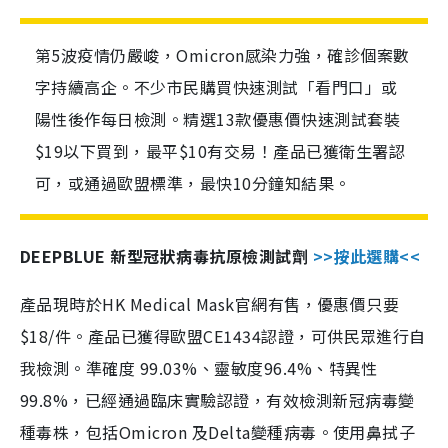
第5波疫情仍嚴峻，Omicron感染力強，確診個案數
字持續高企。不少市民購買快速測試「看門口」或
陽性後作每日檢測。精選13款優惠價快速測試套裝
$19以下買到，最平$10有交易！產品已獲衛生署認
可，或通過歐盟標準，最快10分鐘知結果。
DEEPBLUE 新型冠狀病毒抗原檢測試劑
>>按此選購<<
產品現時於HK Medical Mask官網有售，優惠價只要
$18/件。產品已獲得歐盟CE1434認證，可供民眾進行自
我檢測。準確度 99.03%、靈敏度96.4%、特異性
99.8%，已經通過臨床實驗認證，有效檢測新冠病毒變
種毒株，包括Omicron 及Delta變種病毒。使用鼻拭子