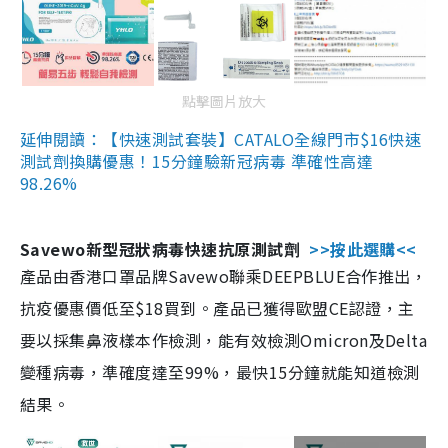
點擊圖片放大
延伸閱讀：【快速測試套裝】CATALO全線門市$16快速
測試劑換購優惠！15分鐘驗新冠病毒 準確性高達
98.26%
Savewo新型冠狀病毒快速抗原測試劑
>>按此選購<<
產品由香港口罩品牌Savewo聯乘DEEPBLUE合作推出，
抗疫優惠價低至$18買到。產品已獲得歐盟CE認證，主
要以採集鼻液樣本作檢測，能有效檢測Omicron及Delta
變種病毒，準確度達至99%，最快15分鐘就能知道檢測
結果。