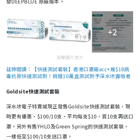
發DEEPBLUE 原廠版本。
+2
點擊圖片放大
延伸閱讀：【快速測試套裝】香港口罩廠acc+推$18病
毒抗原快速測試劑！捐贈10萬盒測試劑予深水埗露宿者
Goldsite快速測試套裝
深水埗電子特賣城現正發售Goldsite快速測試套裝，現
時更有優惠，$100/10支，平均每支$10，買10支再送口
罩。另外有售YHLO及Green Spring的快速測試套裝，
一樣低至$100/10支送口罩。