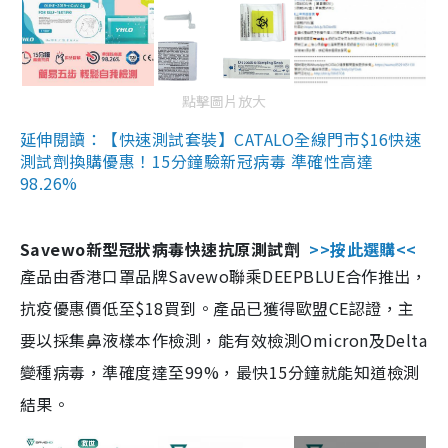
點擊圖片放大
延伸閱讀：【快速測試套裝】CATALO全線門市$16快速
測試劑換購優惠！15分鐘驗新冠病毒 準確性高達
98.26%
Savewo新型冠狀病毒快速抗原測試劑
>>按此選購<<
產品由香港口罩品牌Savewo聯乘DEEPBLUE合作推出，
抗疫優惠價低至$18買到。產品已獲得歐盟CE認證，主
要以採集鼻液樣本作檢測，能有效檢測Omicron及Delta
變種病毒，準確度達至99%，最快15分鐘就能知道檢測
結果。