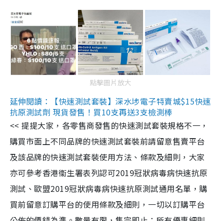
點擊圖片放大
延伸閱讀：【快速測試套裝】深水埗電子特賣城$15快速
抗原測試劑 現貨發售！買10支再送3支檢測棒
<< 提提大家，各零售商發售的快速測試套裝規格不一，
購買市面上不同品牌的快速測試套裝前請留意售賣平台
及該品牌的快速測試套裝使用方法、條款及細則，大家
亦可參考香港衞生署表列認可2019冠狀病毒病快速抗原
測試、歐盟2019冠狀病毒病快速抗原測試通用名單，購
買前留意訂購平台的使用條款及細則，一切以訂購平台
公佈的價錢為準。數量有限，售完即止；所有優惠細則