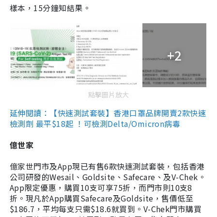
樣本，15分鐘知結果。
+2
點擊圖片放大
延伸閱讀：【快速測試套裝】香港口罩品牌開賣2款快速
檢測劑 最平$18起 ！可檢測Delta/Omicron病毒
億世家
億家世門市及App現已有售6款快速測試套裝，包括香港
公司研發的Wesail、Goldsite、Safecare、及V-Chek。
App限定優惠，購買10支可享75折，而門市則10支8
折。現凡於App購買Safecare及Goldsite，售價低至
$186.7，平均每支只需$18.6就買到。V-Chek門市購買