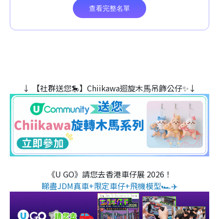
↓ 【社群送您🎠】Chiikawa迴旋木⾺吊飾公仔✨↓
《U GO》請您去香港車仔展 2026！
睇盡JDM真車+限定車仔+飛機模型🏎️✈️