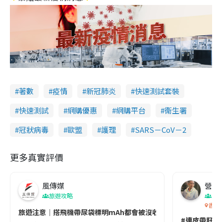
著數
疫情
新冠肺炎
快速測試套裝
快速測試
網購優惠
網購平台
衞生署
冠狀病毒
歐盟
護理
SARS－CoV－2
更多真實評價
風傳媒
營養教
旅遊攻略
生
香港
旅遊注意｜搭飛機帶尿袋標明mAh都會被沒收😱出發前切記檢查「1
#連皮帶籽都