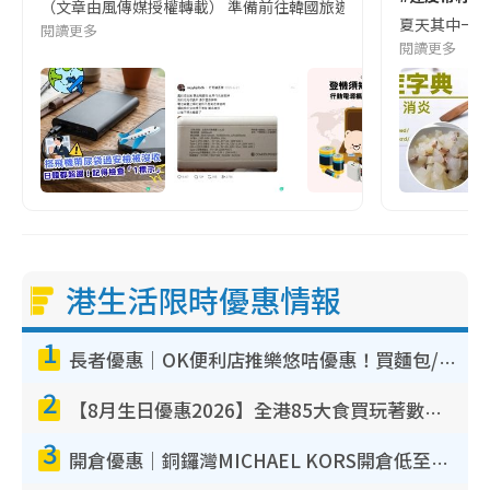
（文章由風傳媒授權轉載） 準備前往韓國旅遊的民眾，近期要特別留
夏天其中一種時
閱讀更多
閱讀更多
港生活限時優惠情報
1
長者優惠｜OK便利店推樂悠咭優惠！買麵包/牛奶/保健品拍卡即減
2
【8月生日優惠2026】全港85大食買玩著數攻略 自助餐/火鍋放題同行免費＋誠品/DONKI送現金券
3
開倉優惠｜銅鑼灣MICHAEL KORS開倉低至17折！直擊$500起買手袋/銀包/鞋款 必買經典Jet Set系列