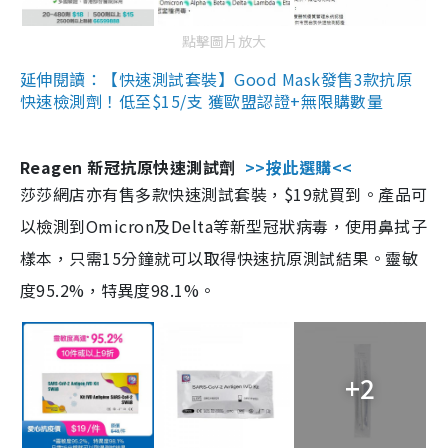
點擊圖片放大
延伸閱讀：【快速測試套裝】Good Mask發售3款抗原
快速檢測劑！低至$15/支 獲歐盟認證+無限購數量
Reagen 新冠抗原快速測試劑
>>按此選購<<
莎莎網店亦有售多款快速測試套裝，$19就買到。產品可
以檢測到Omicron及Delta等新型冠狀病毒，使用鼻拭子
樣本，只需15分鐘就可以取得快速抗原測試結果。靈敏
度95.2%，特異度98.1%。
+2