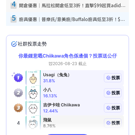
4
開倉優惠｜馬拉松開倉低至3折！直擊$99起買adidas／New Balance／Puma鞋款 STANLEY保溫杯劈價至$119起
5
廚具優惠｜普樂氏/意美廚/Buffalo廚具低至3折！$89起買煎鍋／炒鑊／個人鍋 同場小家電激減至$99起