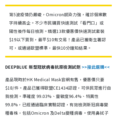
第5波疫情仍嚴峻，Omicron感染力強，確診個案數
字持續高企。不少市民購買快速測試「看門口」或
陽性後作每日檢測。精選13款優惠價快速測試套裝
$19以下買到，最平$10有交易！產品已獲衛生署認
可，或通過歐盟標準，最快10分鐘知結果。
DEEPBLUE 新型冠狀病毒抗原檢測試劑
>>按此選購<<
產品現時於HK Medical Mask官網有售，優惠價只要
$18/件。產品已獲得歐盟CE1434認證，可供民眾進行自
我檢測。準確度 99.03%、靈敏度96.4%、特異性
99.8%，已經通過臨床實驗認證，有效檢測新冠病毒變
種毒株，包括Omicron 及Delta變種病毒。使用鼻拭子