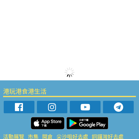
港玩港食港生活
活動展覽
市集
開倉
尖沙咀好去處
銅鑼灣好去處