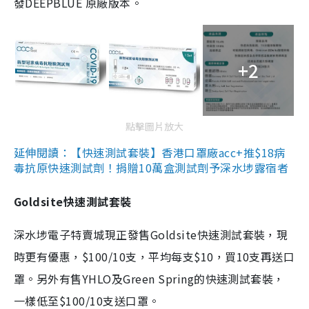
發DEEPBLUE 原廠版本。
+2
點擊圖片放大
延伸閱讀：【快速測試套裝】香港口罩廠acc+推$18病
毒抗原快速測試劑！捐贈10萬盒測試劑予深水埗露宿者
Goldsite快速測試套裝
深水埗電子特賣城現正發售Goldsite快速測試套裝，現
時更有優惠，$100/10支，平均每支$10，買10支再送口
罩。另外有售YHLO及Green Spring的快速測試套裝，
一樣低至$100/10支送口罩。