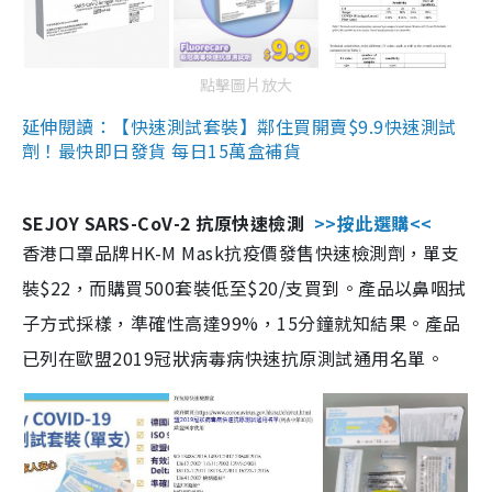
點擊圖片放大
延伸閱讀：【快速測試套裝】鄰住買開賣$9.9快速測試
劑！最快即日發貨 每日15萬盒補貨
SEJOY SARS-CoV-2 抗原快速檢測
>>按此選購<<
香港口罩品牌HK-M Mask抗疫價發售快速檢測劑，單支
裝$22，而購買500套裝低至$20/支買到。產品以鼻咽拭
子方式採樣，準確性高達99%，15分鐘就知結果。產品
已列在歐盟2019冠狀病毒病快速抗原測試通用名單。