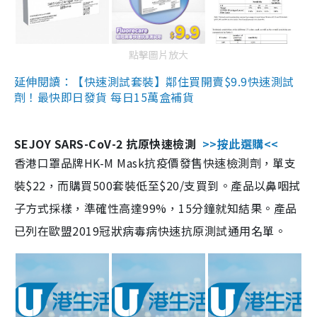
點擊圖片放大
延伸閱讀：【快速測試套裝】鄰住買開賣$9.9快速測試
劑！最快即日發貨 每日15萬盒補貨
SEJOY SARS-CoV-2 抗原快速檢測
>>按此選購<<
香港口罩品牌HK-M Mask抗疫價發售快速檢測劑，單支
裝$22，而購買500套裝低至$20/支買到。產品以鼻咽拭
子方式採樣，準確性高達99%，15分鐘就知結果。產品
已列在歐盟2019冠狀病毒病快速抗原測試通用名單。