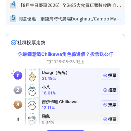
4
【8月生日優惠2026】全港85大食買玩著數攻略 自助餐/火鍋放題同行免費＋誠品/DONKI送現金券
5
開倉優惠｜銅鑼灣時代廣場Doughnut/Campo Marzio開倉低至1折！背囊、書包、手袋劈價$200起