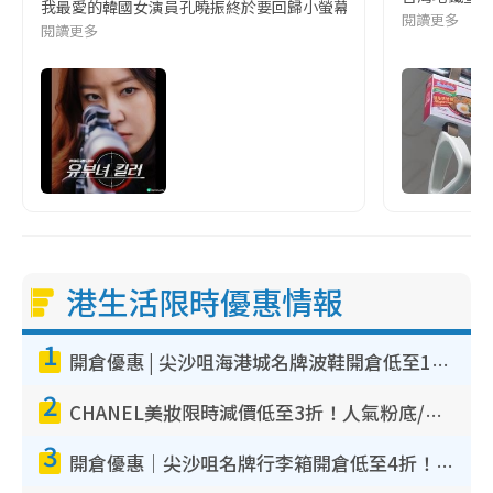
我最愛的韓國女演員孔曉振終於要回歸小螢幕啦!這次的劇本改編自同名
閱讀更多
閱讀更多
港生活限時優惠情報
1
開倉優惠 | 尖沙咀海港城名牌波鞋開倉低至1折！On鞋$899起／Joy&Peace鞋履$98起
2
CHANEL美妝限時減價低至3折！人氣粉底/唇膏/精華液低至$275！COCO香水都有平
3
開倉優惠｜尖沙咀名牌行李箱開倉低至4折！一連5日 American Tourister/ace./Hallmark $200起！