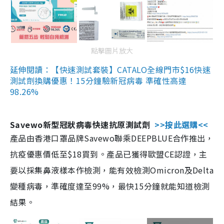
點擊圖片放大
延伸閱讀：【快速測試套裝】CATALO全線門市$16快速
測試劑換購優惠！15分鐘驗新冠病毒 準確性高達
98.26%
Savewo新型冠狀病毒快速抗原測試劑
>>按此選購<<
產品由香港口罩品牌Savewo聯乘DEEPBLUE合作推出，
抗疫優惠價低至$18買到。產品已獲得歐盟CE認證，主
要以採集鼻液樣本作檢測，能有效檢測Omicron及Delta
變種病毒，準確度達至99%，最快15分鐘就能知道檢測
結果。