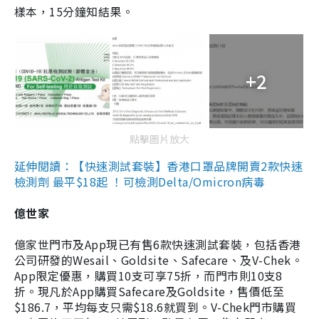
樣本，15分鐘知結果。
+2
點擊圖片放大
延伸閱讀：【快速測試套裝】香港口罩品牌開賣2款快速
檢測劑 最平$18起 ！可檢測Delta/Omicron病毒
億世家
億家世門市及App現已有售6款快速測試套裝，包括香港
公司研發的Wesail、Goldsite、Safecare、及V-Chek。
App限定優惠，購買10支可享75折，而門市則10支8
折。現凡於App購買Safecare及Goldsite，售價低至
$186.7，平均每支只需$18.6就買到。V-Chek門市購買