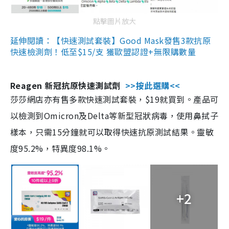
點擊圖片放大
延伸閱讀：【快速測試套裝】Good Mask發售3款抗原
快速檢測劑！低至$15/支 獲歐盟認證+無限購數量
Reagen 新冠抗原快速測試劑
>>按此選購<<
莎莎網店亦有售多款快速測試套裝，$19就買到。產品可
以檢測到Omicron及Delta等新型冠狀病毒，使用鼻拭子
樣本，只需15分鐘就可以取得快速抗原測試結果。靈敏
度95.2%，特異度98.1%。
+2