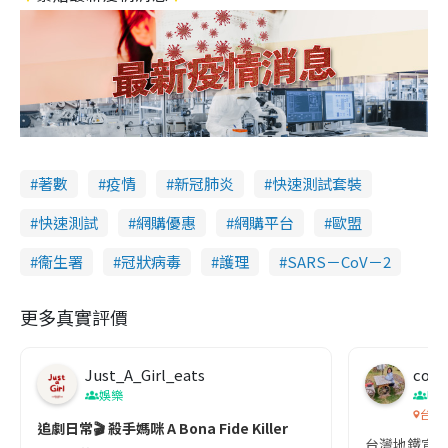
著數
疫情
新冠肺炎
快速測試套裝
快速測試
網購優惠
網購平台
歐盟
衞生署
冠狀病毒
護理
SARS－CoV－2
更多真實評價
Just_A_Girl_eats
co c
娛樂
吹
台灣
追劇日常🎬 殺手媽咪 A Bona Fide Killer
台灣地鐵宣