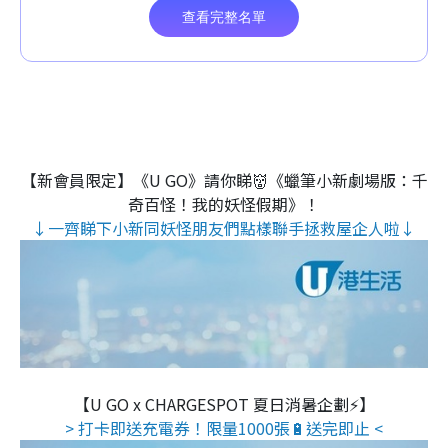
【新會員限定】《U GO》請你睇👹《蠟筆小新劇場版：千
奇百怪！我的妖怪假期》！
↓一齊睇下小新同妖怪朋友們點樣聯手拯救屋企人啦↓
【U GO x CHARGESPOT 夏日消暑企劃⚡】
> 打卡即送充電券！限量1000張🔋送完即止 <