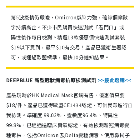
第5波疫情仍嚴峻，Omicron感染力強，確診個案數
字持續高企。不少市民購買快速測試「看門口」或
陽性後作每日檢測。精選13款優惠價快速測試套裝
$19以下買到，最平$10有交易！產品已獲衛生署認
可，或通過歐盟標準，最快10分鐘知結果。
DEEPBLUE 新型冠狀病毒抗原檢測試劑
>>按此選購<<
產品現時於HK Medical Mask官網有售，優惠價只要
$18/件。產品已獲得歐盟CE1434認證，可供民眾進行自
我檢測。準確度 99.03%、靈敏度96.4%、特異性
99.8%，已經通過臨床實驗認證，有效檢測新冠病毒變
種毒株，包括Omicron 及Delta變種病毒。使用鼻拭子