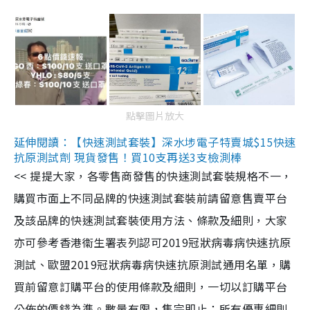
點擊圖片放大
延伸閱讀：【快速測試套裝】深水埗電子特賣城$15快速
抗原測試劑 現貨發售！買10支再送3支檢測棒
<< 提提大家，各零售商發售的快速測試套裝規格不一，
購買市面上不同品牌的快速測試套裝前請留意售賣平台
及該品牌的快速測試套裝使用方法、條款及細則，大家
亦可參考香港衞生署表列認可2019冠狀病毒病快速抗原
測試、歐盟2019冠狀病毒病快速抗原測試通用名單，購
買前留意訂購平台的使用條款及細則，一切以訂購平台
公佈的價錢為準。數量有限，售完即止；所有優惠細則