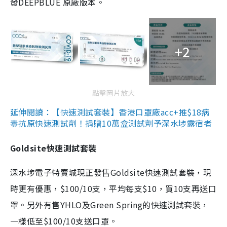
發DEEPBLUE 原廠版本。
+2
點擊圖片放大
延伸閱讀：【快速測試套裝】香港口罩廠acc+推$18病
毒抗原快速測試劑！捐贈10萬盒測試劑予深水埗露宿者
Goldsite快速測試套裝
深水埗電子特賣城現正發售Goldsite快速測試套裝，現
時更有優惠，$100/10支，平均每支$10，買10支再送口
罩。另外有售YHLO及Green Spring的快速測試套裝，
一樣低至$100/10支送口罩。