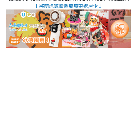
↓將萌虎嘅慵懶療癒帶返屋企↓