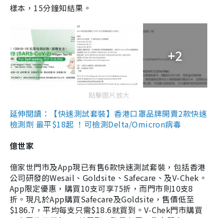
樣本，15分鐘知結果。
+2
點擊圖片放大
延伸閱讀：【快速測試套裝】香港口罩品牌開賣2款快速
檢測劑 最平$18起 ！可檢測Delta/Omicron病毒
億世家
億家世門市及App現已有售6款快速測試套裝，包括香港
公司研發的Wesail、Goldsite、Safecare、及V-Chek。
App限定優惠，購買10支可享75折，而門市則10支8
折。現凡於App購買Safecare及Goldsite，售價低至
$186.7，平均每支只需$18.6就買到。V-Chek門市購買