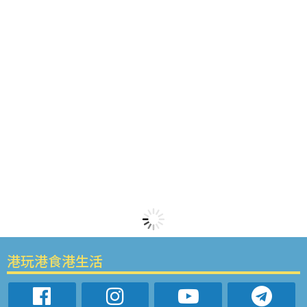
港玩港食港生活