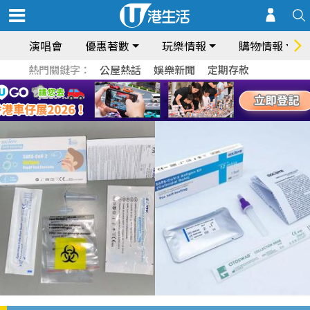
演唱會
優惠著數
玩樂情報
購物情報
熱門關鍵字：
公屋熱話
娛樂新聞
定期存款