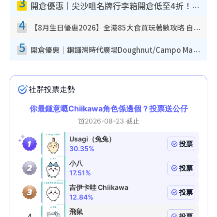
3
開倉優惠｜尖沙咀名牌行李箱開倉低至4折！一連5日 American Tourister/ace./Hallmark $200起！
4
【8月生日優惠2026】全港85大食買玩著數攻略 自助餐/火鍋放題同行免費＋誠品/DONKI送現金券
5
開倉優惠｜銅鑼灣時代廣場Doughnut/Campo Marzio開倉低至1折！背囊、書包、手袋劈價$200起