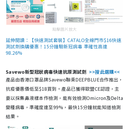
點擊圖片放大
延伸閱讀：【快速測試套裝】CATALO全線門市$16快速
測試劑換購優惠！15分鐘驗新冠病毒 準確性高達
98.26%
Savewo新型冠狀病毒快速抗原測試劑
>>按此選購<<
產品由香港口罩品牌Savewo聯乘DEEPBLUE合作推出，
抗疫優惠價低至$18買到。產品已獲得歐盟CE認證，主
要以採集鼻液樣本作檢測，能有效檢測Omicron及Delta
變種病毒，準確度達至99%，最快15分鐘就能知道檢測
結果。