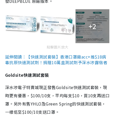
發DEEPBLUE 原廠版本。
+2
點擊圖片放大
延伸閱讀：【快速測試套裝】香港口罩廠acc+推$18病
毒抗原快速測試劑！捐贈10萬盒測試劑予深水埗露宿者
Goldsite快速測試套裝
深水埗電子特賣城現正發售Goldsite快速測試套裝，現
時更有優惠，$100/10支，平均每支$10，買10支再送口
罩。另外有售YHLO及Green Spring的快速測試套裝，
一樣低至$100/10支送口罩。