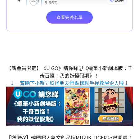
【新會員限定】《U GO》請你睇👹《蠟筆小新劇場版：千
奇百怪！我的妖怪假期》！
↓一齊睇下小新同妖怪朋友們點樣聯手拯救屋企人啦↓
【送您🐯】韓國超人氣文創品牌MUZIK TIGER 冰感風扇！