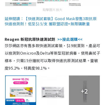
點擊圖片放大
延伸閱讀：【快速測試套裝】Good Mask發售3款抗原
快速檢測劑！低至$15/支 獲歐盟認證+無限購數量
Reagen 新冠抗原快速測試劑
>>按此選購<<
莎莎網店亦有售多款快速測試套裝，$19就買到。產品可
以檢測到Omicron及Delta等新型冠狀病毒，使用鼻拭子
樣本，只需15分鐘就可以取得快速抗原測試結果。靈敏
度95.2%，特異度98.1%。
+2