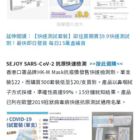
點擊圖片放大
延伸閱讀：【快速測試套裝】鄰住買開賣$9.9快速測試
劑！最快即日發貨 每日15萬盒補貨
SEJOY SARS-CoV-2 抗原快速檢測
>>按此選購<<
香港口罩品牌HK-M Mask抗疫價發售快速檢測劑，單支
裝$22，而購買500套裝低至$20/支買到。產品以鼻咽拭
子方式採樣，準確性高達99%，15分鐘就知結果。產品
已列在歐盟2019冠狀病毒病快速抗原測試通用名單。