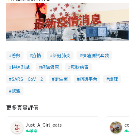
著數
疫情
新冠肺炎
快速測試套裝
快速測試
網購優惠
冠狀病毒
SARS－CoV－2
衞生署
網購平台
護理
歐盟
更多真實評價
Just_A_Girl_eats
co c
娛樂
吹