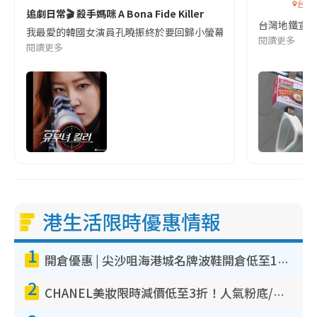
台灣
追劇日常🎬 殺手媽咪 A Bona Fide Killer
台灣地鐵宣
我最愛的韓國女演員孔曉振終於要回歸小螢幕啦!這次的劇本改編自同名
閱讀更多
閱讀更多
港生活限時優惠情報
1
開倉優惠 | 尖沙咀海港城名牌波鞋開倉低至1折！On鞋$899起／Joy&Peace鞋履$98起
2
CHANEL美妝限時減價低至3折！人氣粉底/唇膏/精華液低至$275！COCO香水都有平