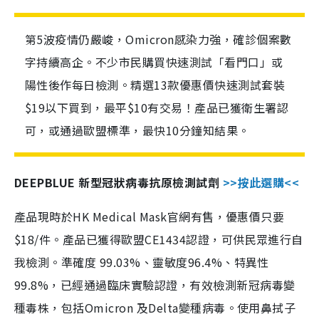
第5波疫情仍嚴峻，Omicron感染力強，確診個案數
字持續高企。不少市民購買快速測試「看門口」或
陽性後作每日檢測。精選13款優惠價快速測試套裝
$19以下買到，最平$10有交易！產品已獲衛生署認
可，或通過歐盟標準，最快10分鐘知結果。
DEEPBLUE 新型冠狀病毒抗原檢測試劑
>>按此選購<<
產品現時於HK Medical Mask官網有售，優惠價只要
$18/件。產品已獲得歐盟CE1434認證，可供民眾進行自
我檢測。準確度 99.03%、靈敏度96.4%、特異性
99.8%，已經通過臨床實驗認證，有效檢測新冠病毒變
種毒株，包括Omicron 及Delta變種病毒。使用鼻拭子