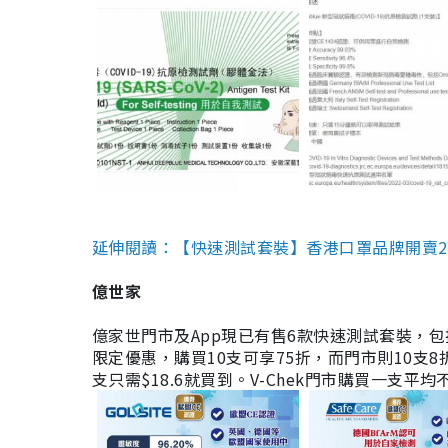
延伸閱讀：【快速測試套裝】香港口罩品牌開賣2款快速
億世家
億家世門市及App現已有售6款快速測試套裝，包括香港公司
限定優惠，購買10支可享75折，而門市則10支8折。現
支只需$18.6就買到。V-Chek門市購買一支平