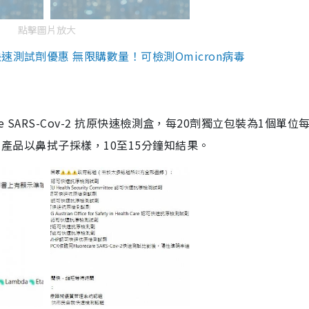
點擊圖片放大
測試劑優惠 無限購數量！可檢測Omicron病毒
are SARS-Cov-2 抗原快速檢測盒，每20劑獨立包裝為1個單位
5。產品以鼻拭子採樣，10至15分鐘知結果。