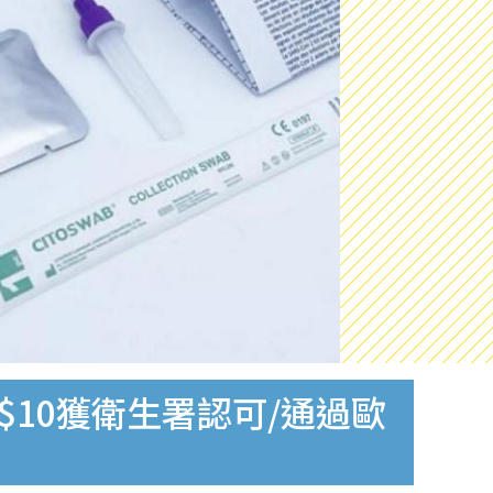
$10獲衛生署認可/通過歐