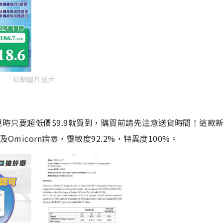
點擊圖片放大
劑，現時只要超低價$9.9就買到，購買前請先注意送貨時間！這款
Omicorn病毒，靈敏度92.2%，特異度100%。