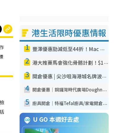
港生活限時優惠情報
1
作
豐澤優惠勁減低至44折！Mac mini/iPhone17Pro大減價！廚房家電$220起
標
2
港大推賽馬會強化骨骼計劃！$100骨質密度X光檢查 完成免費運動訓練送超市禮券！附參加資格
3
開倉優惠 | 尖沙咀海港城名牌波鞋開倉低至1折！On鞋$899起／Joy&Peace鞋履$98起
4
開倉優惠｜銅鑼灣時代廣場Doughnut/Campo Marzio開倉低至1折！背囊、書包、手袋劈價$200起
5
我檢
廚具開倉｜特福Tefal廚具/家電開倉低至3折！$220起買平底鍋/炒鑊/湯煲！電飯煲/吸塵機/燙斗$418起
包括
U GO 本週好去處