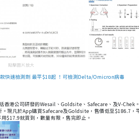
點擊圖片放大
檢測劑 最平$18起 ！可檢測Delta/Omicron病毒
研發的Wesail、Goldsite、Safecare、及V-Chek。
凡於App購買Safecare及Goldsite，售價低至$186.7
均不用$17.9就買到，數量有限，售完即止。