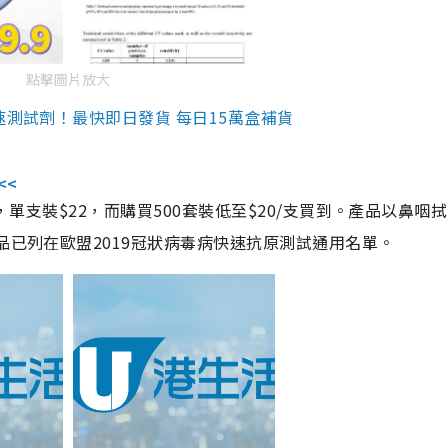
點擊圖片放大
速測試劑！最快即日發貨 每日15萬盒補貨
<<
，單支裝$22，而購買500套裝低至$20/支買到。產品以鼻咽
品已列在歐盟2019冠狀病毒病快速抗原測試通用名單。