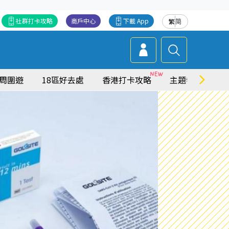
社群打卡攻略
商戶中心
下載 App
繁
简
周圍遊
18區好去處
香港打卡攻略
主題特集