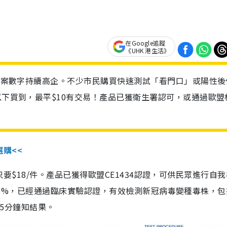
在Google追蹤
《UHK 港生活》
診個案數字持續高企。不少市民購買快速測試「看門口」或陽性後
以下買到，最平$10有交易！產品已獲衛生署認可，或通過歐盟
選購<<
惠價只要$18/件。產品已獲得歐盟CE1434認證，可供民眾進行自
性99.8%，已經通過臨床實驗認證，有效檢測新冠病毒變種毒株，
，15分鐘知結果。