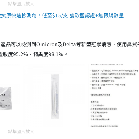
點擊圖片放大
3款抗原快速檢測劑！低至$15/支 獲歐盟認證+無限購數量
品可以檢測到Omicron及Delta等新型冠狀病毒，使用鼻拭
度95.2%，特異度98.1%。
點擊圖片放大