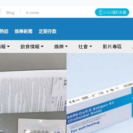
Blog
e-zone
U GO搵好去處
熱話
娛樂新聞
定期存款
情報
飲食情報
娛樂
社會
影片專區