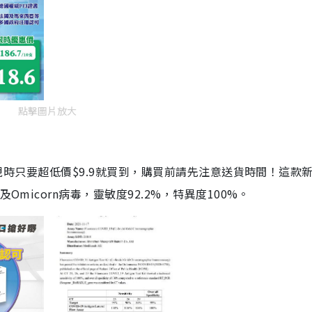
點擊圖片放大
劑，現時只要超低價$9.9就買到，購買前請先注意送貨時間！這款
Omicorn病毒，靈敏度92.2%，特異度100%。