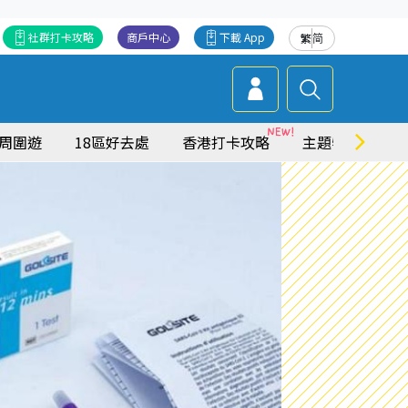
社群打卡攻略
商戶中心
下載 App
繁
简
周圍遊
18區好去處
香港打卡攻略
主題特集