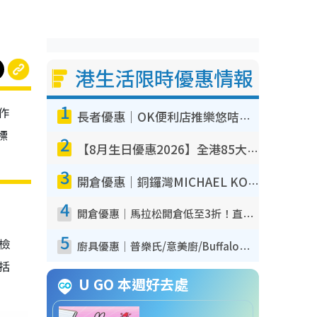
港生活限時優惠情報
1
作
長者優惠｜OK便利店推樂悠咭優惠！買麵包/牛奶/保健品拍卡即減
標
2
【8月生日優惠2026】全港85大食買玩著數攻略 自助餐/火鍋放題同行免費＋誠品/DONKI送現金券
3
開倉優惠｜銅鑼灣MICHAEL KORS開倉低至17折！直擊$500起買手袋/銀包/鞋款 必買經典Jet Set系列
4
開倉優惠｜馬拉松開倉低至3折！直擊$99起買adidas／New Balance／Puma鞋款 STANLEY保溫杯劈價至$119起
5
我檢
廚具優惠｜普樂氏/意美廚/Buffalo廚具低至3折！$89起買煎鍋／炒鑊／個人鍋 同場小家電激減至$99起
包括
U GO 本週好去處