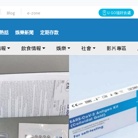
Blog
e-zone
U GO搵好去處
熱話
娛樂新聞
定期存款
情報
飲食情報
娛樂
社會
影片專區