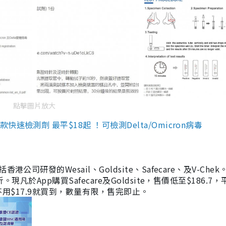
點擊圖片放大
檢測劑 最平$18起 ！可檢測Delta/Omicron病毒
研發的Wesail、Goldsite、Safecare、及V-Chek。
凡於App購買Safecare及Goldsite，售價低至$186.7
均不用$17.9就買到，數量有限，售完即止。