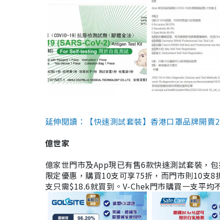
延伸閱讀：【快速測試套裝】香港口罩品牌開賣2款快速
億世家
億家世門市及App現已有售6款快速測試套裝，包括香港公司
限定優惠，購買10支可享75折，而門市則10支8折。現
支只需$18.6就買到。V-Chek門市購買一支平