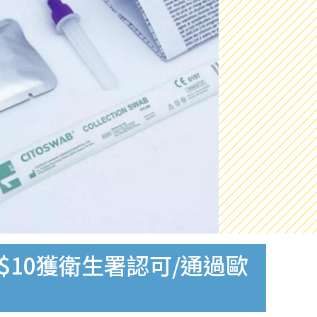
$10獲衛生署認可/通過歐