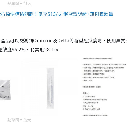
點擊圖片放大
3款抗原快速檢測劑！低至$15/支 獲歐盟認證+無限購數量
品可以檢測到Omicron及Delta等新型冠狀病毒，使用鼻拭
度95.2%，特異度98.1%。
點擊圖片放大