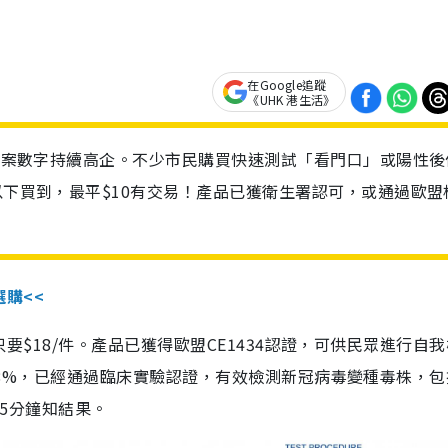
在Google追蹤
《UHK 港生活》
診個案數字持續高企。不少市民購買快速測試「看門口」或陽性後
以下買到，最平$10有交易！產品已獲衛生署認可，或通過歐盟
選購<<
惠價只要$18/件。產品已獲得歐盟CE1434認證，可供民眾進行自
性99.8%，已經通過臨床實驗認證，有效檢測新冠病毒變種毒株，
，15分鐘知結果。