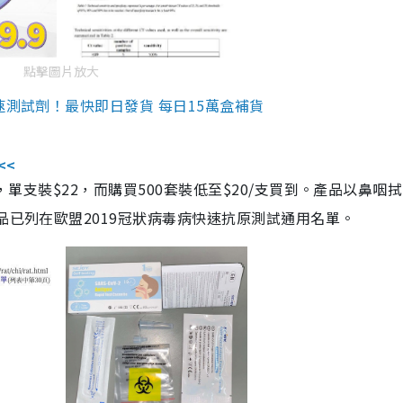
點擊圖片放大
速測試劑！最快即日發貨 每日15萬盒補貨
<<
，單支裝$22，而購買500套裝低至$20/支買到。產品以鼻咽
品已列在歐盟2019冠狀病毒病快速抗原測試通用名單。