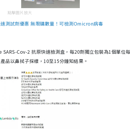
點擊圖片放大
測試劑優惠 無限購數量！可檢測Omicron病毒
are SARS-Cov-2 抗原快速檢測盒，每20劑獨立包裝為1個單位
5。產品以鼻拭子採樣，10至15分鐘知結果。