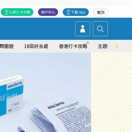
社群打卡攻略
商戶中心
下載 App
繁
简
周圍遊
18區好去處
香港打卡攻略
主題特集