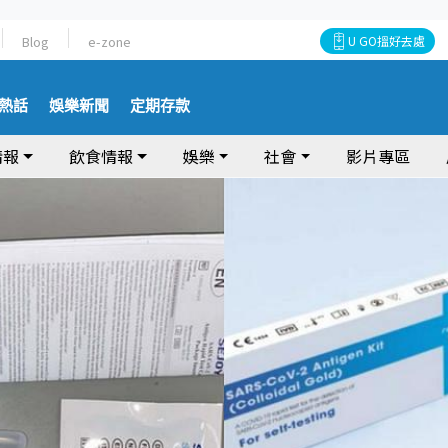
Blog
e-zone
U GO搵好去處
熱話
娛樂新聞
定期存款
情報
飲食情報
娛樂
社會
影片專區