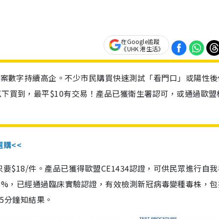
在Google追蹤
《UHK 港生活》
診個案數字持續高企。不少市民購買快速測試「看門口」或陽性後
以下買到，最平$10有交易！產品已獲衛生署認可，或通過歐盟
選購<<
惠價只要$18/件。產品已獲得歐盟CE1434認證，可供民眾進行自
性99.8%，已經通過臨床實驗認證，有效檢測新冠病毒變種毒株，
，15分鐘知結果。