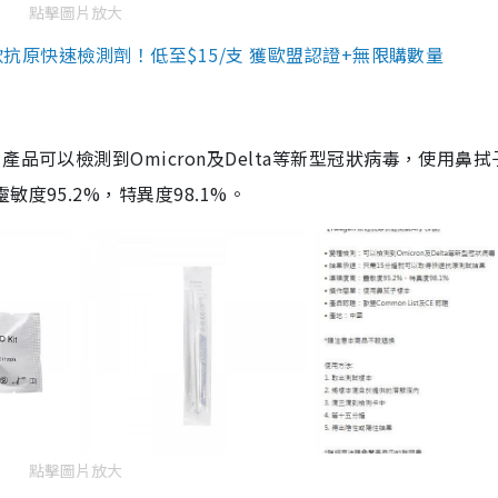
點擊圖片放大
3款抗原快速檢測劑！低至$15/支 獲歐盟認證+無限購數量
品可以檢測到Omicron及Delta等新型冠狀病毒，使用鼻拭
度95.2%，特異度98.1%。
點擊圖片放大