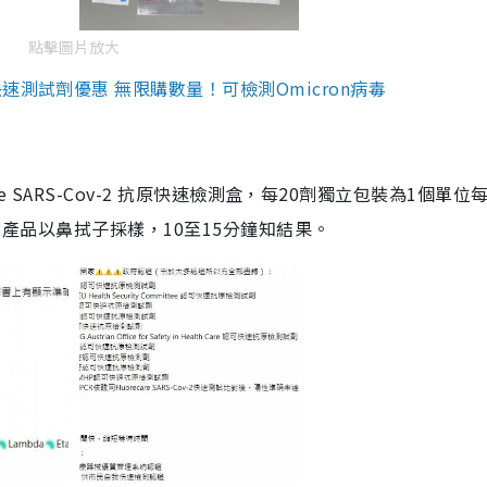
點擊圖片放大
測試劑優惠 無限購數量！可檢測Omicron病毒
are SARS-Cov-2 抗原快速檢測盒，每20劑獨立包裝為1個單位
5。產品以鼻拭子採樣，10至15分鐘知結果。