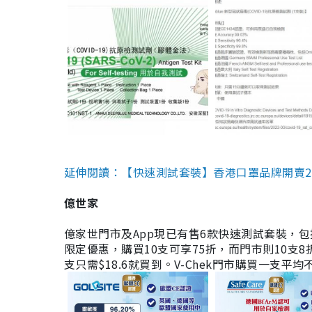
延伸閱讀：【快速測試套裝】香港口罩品牌開賣2款快速
億世家
億家世門市及App現已有售6款快速測試套裝，包括香港公司
限定優惠，購買10支可享75折，而門市則10支8折。現
支只需$18.6就買到。V-Chek門市購買一支平