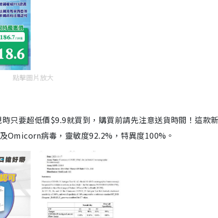
點擊圖片放大
劑，現時只要超低價$9.9就買到，購買前請先注意送貨時間！這款
Omicorn病毒，靈敏度92.2%，特異度100%。