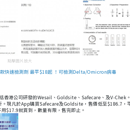
點擊圖片放大
檢測劑 最平$18起 ！可檢測Delta/Omicron病毒
研發的Wesail、Goldsite、Safecare、及V-Chek。
凡於App購買Safecare及Goldsite，售價低至$186.7
均不用$17.9就買到，數量有限，售完即止。