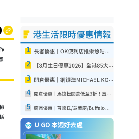
港生活限時優惠情報
1
作
長者優惠｜OK便利店推樂悠咭優惠！買麵包/牛奶/保健品拍卡即減
標
2
【8月生日優惠2026】全港85大食買玩著數攻略 自助餐/火鍋放題同行免費＋誠品/DONKI送現金券
3
開倉優惠｜銅鑼灣MICHAEL KORS開倉低至17折！直擊$500起買手袋/銀包/鞋款 必買經典Jet Set系列
4
開倉優惠｜馬拉松開倉低至3折！直擊$99起買adidas／New Balance／Puma鞋款 STANLEY保溫杯劈價至$119起
5
我檢
廚具優惠｜普樂氏/意美廚/Buffalo廚具低至3折！$89起買煎鍋／炒鑊／個人鍋 同場小家電激減至$99起
包括
U GO 本週好去處