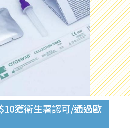
$10獲衛生署認可/通過歐