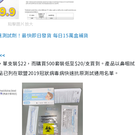
點擊圖片放大
速測試劑！最快即日發貨 每日15萬盒補貨
<<
，單支裝$22，而購買500套裝低至$20/支買到。產品以鼻咽
品已列在歐盟2019冠狀病毒病快速抗原測試通用名單。