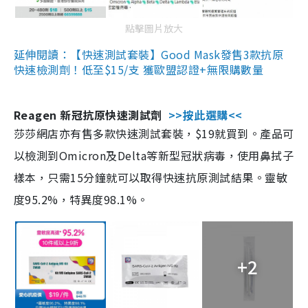
點擊圖片放大
延伸閱讀：【快速測試套裝】Good Mask發售3款抗原
快速檢測劑！低至$15/支 獲歐盟認證+無限購數量
Reagen 新冠抗原快速測試劑
>>按此選購<<
莎莎網店亦有售多款快速測試套裝，$19就買到。產品可
以檢測到Omicron及Delta等新型冠狀病毒，使用鼻拭子
樣本，只需15分鐘就可以取得快速抗原測試結果。靈敏
度95.2%，特異度98.1%。
+2