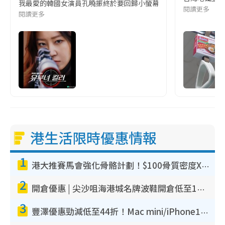
我最愛的韓國女演員孔曉振終於要回歸小螢幕啦!這次的劇本改編自同名
閱讀更多
閱讀更多
港生活限時優惠情報
1
港大推賽馬會強化骨骼計劃！$100骨質密度X光檢查 完成免費運動訓練送超市禮券！附參加資格
2
開倉優惠 | 尖沙咀海港城名牌波鞋開倉低至1折！On鞋$899起／Joy&Peace鞋履$98起
3
豐澤優惠勁減低至44折！Mac mini/iPhone17Pro大減價！廚房家電$220起