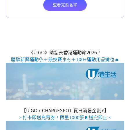
《U GO》請您去香港運動節2026！
體驗新興運動💦＋競技賽事💪＋100+運動用品攤位🔥
【U GO x CHARGESPOT 夏日消暑企劃⚡】
> 打卡即送充電券！限量1000張🔋送完即止 <