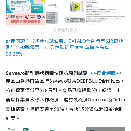
點擊圖片放大
延伸閱讀：【快速測試套裝】CATALO全線門市$16快速
測試劑換購優惠！15分鐘驗新冠病毒 準確性高達
98.26%
Savewo新型冠狀病毒快速抗原測試劑
>>按此選購<<
產品由香港口罩品牌Savewo聯乘DEEPBLUE合作推出，
抗疫優惠價低至$18買到。產品已獲得歐盟CE認證，主
要以採集鼻液樣本作檢測，能有效檢測Omicron及Delta
變種病毒，準確度達至99%，最快15分鐘就能知道檢測
結果。