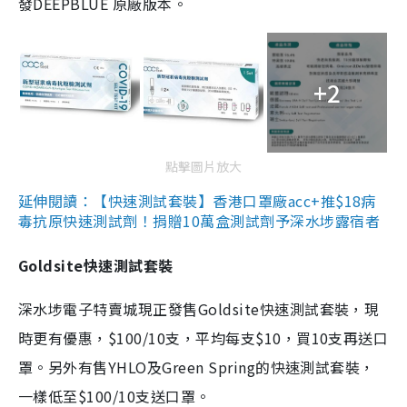
發DEEPBLUE 原廠版本。
+2
點擊圖片放大
延伸閱讀：【快速測試套裝】香港口罩廠acc+推$18病
毒抗原快速測試劑！捐贈10萬盒測試劑予深水埗露宿者
Goldsite快速測試套裝
深水埗電子特賣城現正發售Goldsite快速測試套裝，現
時更有優惠，$100/10支，平均每支$10，買10支再送口
罩。另外有售YHLO及Green Spring的快速測試套裝，
一樣低至$100/10支送口罩。