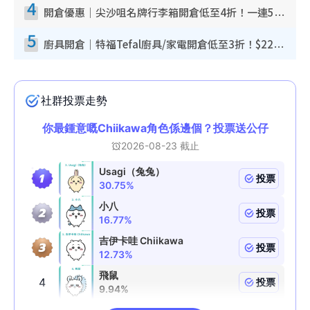
4
開倉優惠｜尖沙咀名牌行李箱開倉低至4折！一連5日 American Tourister/ace./Hallmark $200起！
5
廚具開倉｜特福Tefal廚具/家電開倉低至3折！$220起買平底鍋/炒鑊/湯煲！電飯煲/吸塵機/燙斗$418起