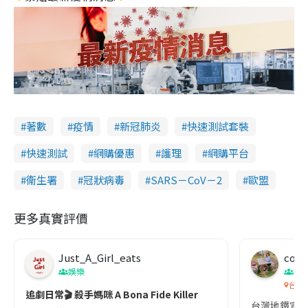
著數
疫情
新冠肺炎
快速測試套裝
快速測試
網購優惠
護理
網購平台
衞生署
冠狀病毒
SARS－CoV－2
歐盟
更多真實評價
Just_A_Girl_eats
co c
娛樂
吹
台灣
追劇日常🎬 殺手媽咪 A Bona Fide Killer
台灣地鐵宣