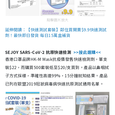
點擊圖片放大
延伸閱讀：【快速測試套裝】鄰住買開賣$9.9快速測試
劑！最快即日發貨 每日15萬盒補貨
SEJOY SARS-CoV-2 抗原快速檢測
>>按此選購<<
香港口罩品牌HK-M Mask抗疫價發售快速檢測劑，單支
裝$22，而購買500套裝低至$20/支買到。產品以鼻咽拭
子方式採樣，準確性高達99%，15分鐘就知結果。產品
已列在歐盟2019冠狀病毒病快速抗原測試通用名單。