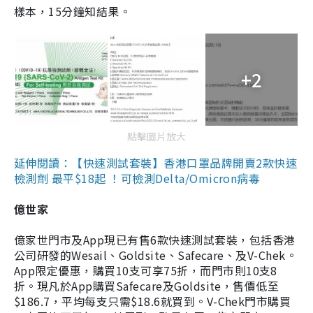
樣本，15分鐘知結果。
+2
點擊圖片放大
延伸閱讀：【快速測試套裝】香港口罩品牌開賣2款快速
檢測劑 最平$18起 ！可檢測Delta/Omicron病毒
億世家
億家世門市及App現已有售6款快速測試套裝，包括香港
公司研發的Wesail、Goldsite、Safecare、及V-Chek。
App限定優惠，購買10支可享75折，而門市則10支8
折。現凡於App購買Safecare及Goldsite，售價低至
$186.7，平均每支只需$18.6就買到。V-Chek門市購買