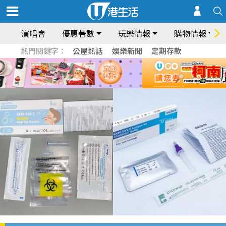
演唱會
優惠著數
玩樂情報
購物情報
熱門關鍵字：
公屋熱話
娛樂新聞
定期存款