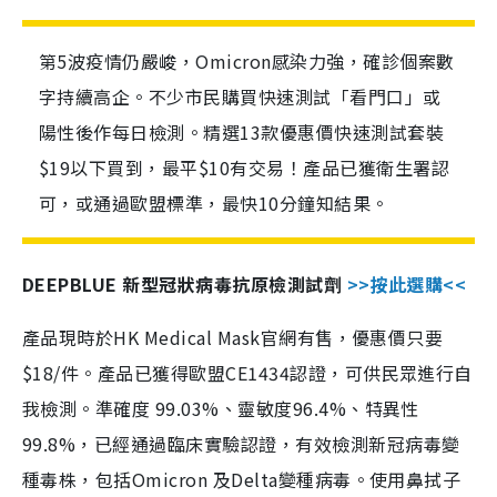
第5波疫情仍嚴峻，Omicron感染力強，確診個案數
字持續高企。不少市民購買快速測試「看門口」或
陽性後作每日檢測。精選13款優惠價快速測試套裝
$19以下買到，最平$10有交易！產品已獲衛生署認
可，或通過歐盟標準，最快10分鐘知結果。
DEEPBLUE 新型冠狀病毒抗原檢測試劑
>>按此選購<<
產品現時於HK Medical Mask官網有售，優惠價只要
$18/件。產品已獲得歐盟CE1434認證，可供民眾進行自
我檢測。準確度 99.03%、靈敏度96.4%、特異性
99.8%，已經通過臨床實驗認證，有效檢測新冠病毒變
種毒株，包括Omicron 及Delta變種病毒。使用鼻拭子