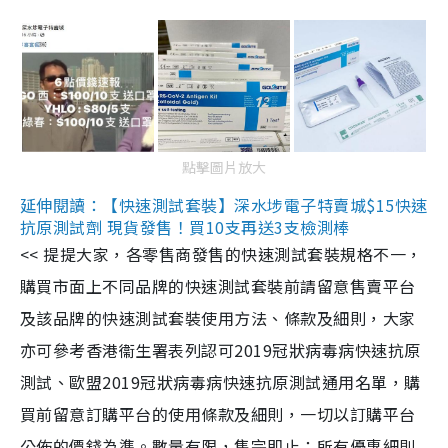
點擊圖片放大
延伸閱讀：【快速測試套裝】深水埗電子特賣城$15快速
抗原測試劑 現貨發售！買10支再送3支檢測棒
<< 提提大家，各零售商發售的快速測試套裝規格不一，
購買市面上不同品牌的快速測試套裝前請留意售賣平台
及該品牌的快速測試套裝使用方法、條款及細則，大家
亦可參考香港衞生署表列認可2019冠狀病毒病快速抗原
測試、歐盟2019冠狀病毒病快速抗原測試通用名單，購
買前留意訂購平台的使用條款及細則，一切以訂購平台
公佈的價錢為準。數量有限，售完即止；所有優惠細則