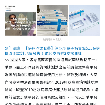
點擊圖片放大
延伸閱讀：【快速測試套裝】深水埗電子特賣城$15快速
抗原測試劑 現貨發售！買10支再送3支檢測棒
<< 提提大家，各零售商發售的快速測試套裝規格不一，
購買市面上不同品牌的快速測試套裝前請留意售賣平台
及該品牌的快速測試套裝使用方法、條款及細則，大家
亦可參考香港衞生署表列認可2019冠狀病毒病快速抗原
測試、歐盟2019冠狀病毒病快速抗原測試通用名單，購
買前留意訂購平台的使用條款及細則，一切以訂購平台
公佈的價錢為準。數量有限，售完即止；所有優惠細則