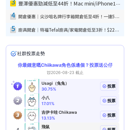
3
豐澤優惠勁減低至44折！Mac mini/iPhone17Pro大減價！廚房家電$220起
4
開倉優惠｜尖沙咀名牌行李箱開倉低至4折！一連5日 American Tourister/ace./Hallmark $200起！
5
廚具開倉｜特福Tefal廚具/家電開倉低至3折！$220起買平底鍋/炒鑊/湯煲！電飯煲/吸塵機/燙斗$418起