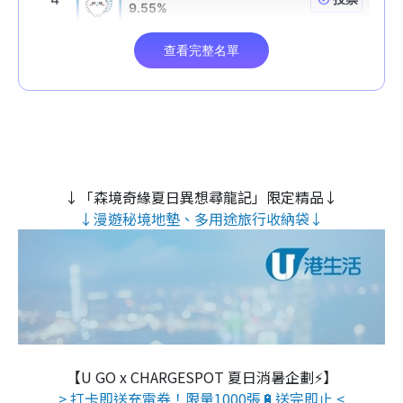
↓「森境奇緣夏日異想尋龍記」限定精品↓
↓漫遊秘境地墊、多用途旅行收納袋↓
【U GO x CHARGESPOT 夏日消暑企劃⚡】
> 打卡即送充電券！限量1000張🔋送完即止 <