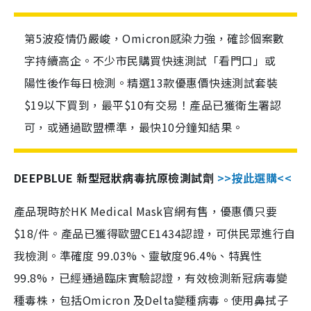
第5波疫情仍嚴峻，Omicron感染力強，確診個案數
字持續高企。不少市民購買快速測試「看門口」或
陽性後作每日檢測。精選13款優惠價快速測試套裝
$19以下買到，最平$10有交易！產品已獲衛生署認
可，或通過歐盟標準，最快10分鐘知結果。
DEEPBLUE 新型冠狀病毒抗原檢測試劑
>>按此選購<<
產品現時於HK Medical Mask官網有售，優惠價只要
$18/件。產品已獲得歐盟CE1434認證，可供民眾進行自
我檢測。準確度 99.03%、靈敏度96.4%、特異性
99.8%，已經通過臨床實驗認證，有效檢測新冠病毒變
種毒株，包括Omicron 及Delta變種病毒。使用鼻拭子