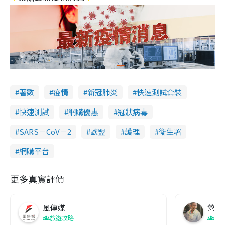
著數
疫情
新冠肺炎
快速測試套裝
快速測試
網購優惠
冠狀病毒
SARS－CoV－2
歐盟
護理
衞生署
網購平台
更多真實評價
風傳媒
營養教
旅遊攻略
生