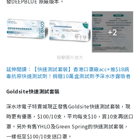
發DEEPBLUE 原廠版本。
+2
點擊圖片放大
延伸閱讀：【快速測試套裝】香港口罩廠acc+推$18病
毒抗原快速測試劑！捐贈10萬盒測試劑予深水埗露宿者
Goldsite快速測試套裝
深水埗電子特賣城現正發售Goldsite快速測試套裝，現
時更有優惠，$100/10支，平均每支$10，買10支再送口
罩。另外有售YHLO及Green Spring的快速測試套裝，
一樣低至$100/10支送口罩。