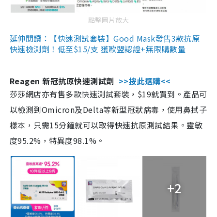
點擊圖片放大
延伸閱讀：【快速測試套裝】Good Mask發售3款抗原
快速檢測劑！低至$15/支 獲歐盟認證+無限購數量
Reagen 新冠抗原快速測試劑
>>按此選購<<
莎莎網店亦有售多款快速測試套裝，$19就買到。產品可
以檢測到Omicron及Delta等新型冠狀病毒，使用鼻拭子
樣本，只需15分鐘就可以取得快速抗原測試結果。靈敏
度95.2%，特異度98.1%。
+2