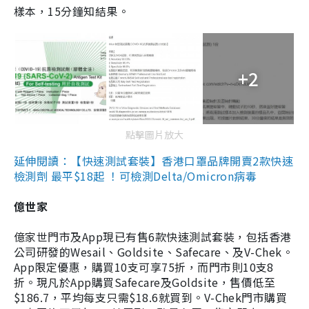
樣本，15分鐘知結果。
+2
點擊圖片放大
延伸閱讀：【快速測試套裝】香港口罩品牌開賣2款快速
檢測劑 最平$18起 ！可檢測Delta/Omicron病毒
億世家
億家世門市及App現已有售6款快速測試套裝，包括香港
公司研發的Wesail、Goldsite、Safecare、及V-Chek。
App限定優惠，購買10支可享75折，而門市則10支8
折。現凡於App購買Safecare及Goldsite，售價低至
$186.7，平均每支只需$18.6就買到。V-Chek門市購買