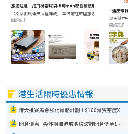
香港
旅遊注意｜搭飛機帶尿袋標明mAh都會被沒收😱出發前切記檢查「1
#連皮帶籽都
（文章由風傳媒授權轉載） 準備前往韓國旅遊的民眾，近期要特別留
夏天其中一種時
閱讀更多
閱讀更多
港生活限時優惠情報
1
港大推賽馬會強化骨骼計劃！$100骨質密度X光檢查 完成免費運動訓練送超市禮券！附參加資格
2
開倉優惠 | 尖沙咀海港城名牌波鞋開倉低至1折！On鞋$899起／Joy&Peace鞋履$98起