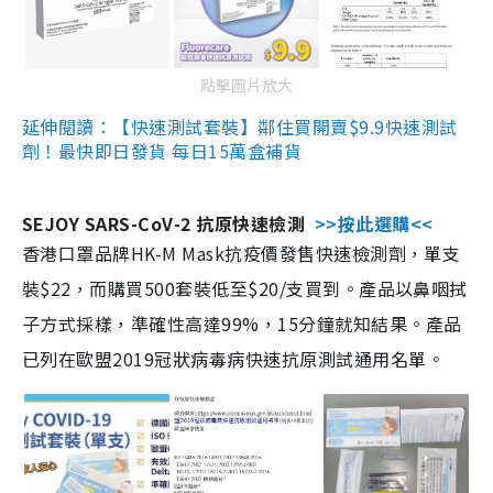
點擊圖片放大
延伸閱讀：【快速測試套裝】鄰住買開賣$9.9快速測試
劑！最快即日發貨 每日15萬盒補貨
SEJOY SARS-CoV-2 抗原快速檢測
>>按此選購<<
香港口罩品牌HK-M Mask抗疫價發售快速檢測劑，單支
裝$22，而購買500套裝低至$20/支買到。產品以鼻咽拭
子方式採樣，準確性高達99%，15分鐘就知結果。產品
已列在歐盟2019冠狀病毒病快速抗原測試通用名單。