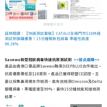
點擊圖片放大
延伸閱讀：【快速測試套裝】CATALO全線門市$16快速
測試劑換購優惠！15分鐘驗新冠病毒 準確性高達
98.26%
Savewo新型冠狀病毒快速抗原測試劑
>>按此選購<<
產品由香港口罩品牌Savewo聯乘DEEPBLUE合作推出，
抗疫優惠價低至$18買到。產品已獲得歐盟CE認證，主
要以採集鼻液樣本作檢測，能有效檢測Omicron及Delta
變種病毒，準確度達至99%，最快15分鐘就能知道檢測
結果。