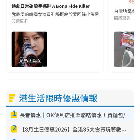
台灣
追劇日常🎬 殺手媽咪 A Bona Fide Killer
台灣地鐵宣
我最愛的韓國女演員孔曉振終於要回歸小螢幕啦!這次的劇本改編自同名
閱讀更多
閱讀更多
港生活限時優惠情報
1
長者優惠｜OK便利店推樂悠咭優惠！買麵包/牛奶/保健品拍卡即減
2
【8月生日優惠2026】全港85大食買玩著數攻略 自助餐/火鍋放題同行免費＋誠品/DONKI送現金券