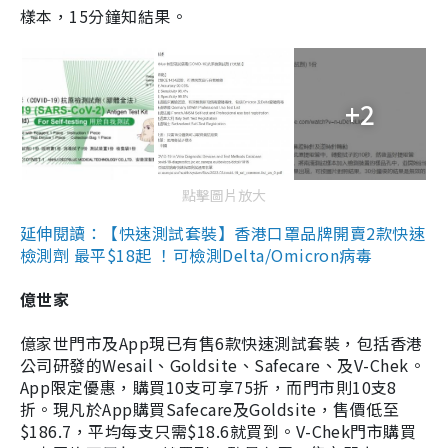
樣本，15分鐘知結果。
+2
點擊圖片放大
延伸閱讀：【快速測試套裝】香港口罩品牌開賣2款快速
檢測劑 最平$18起 ！可檢測Delta/Omicron病毒
億世家
億家世門市及App現已有售6款快速測試套裝，包括香港
公司研發的Wesail、Goldsite、Safecare、及V-Chek。
App限定優惠，購買10支可享75折，而門市則10支8
折。現凡於App購買Safecare及Goldsite，售價低至
$186.7，平均每支只需$18.6就買到。V-Chek門市購買