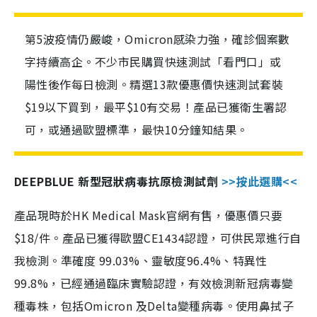
第5波疫情仍嚴峻，Omicron感染力強，確診個案數
字持續高企。不少市民購買快速測試「看門口」或
陽性後作每日檢測。精選13款優惠價快速測試套裝
$19以下買到，最平$10有交易！產品已獲衛生署認
可，或通過歐盟標準，最快10分鐘知結果。
DEEPBLUE 新型冠狀病毒抗原檢測試劑
>>按此選購<<
產品現時於HK Medical Mask官網有售，優惠價只要
$18/件。產品已獲得歐盟CE1434認證，可供民眾進行自
我檢測。準確度 99.03%、靈敏度96.4%、特異性
99.8%，已經通過臨床實驗認證，有效檢測新冠病毒變
種毒株，包括Omicron 及Delta變種病毒。使用鼻拭子