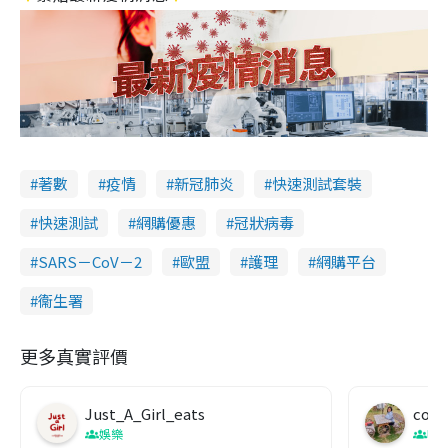
著數
疫情
新冠肺炎
快速測試套裝
快速測試
網購優惠
冠狀病毒
SARS－CoV－2
歐盟
護理
網購平台
衞生署
更多真實評價
Just_A_Girl_eats
co c
娛樂
吹