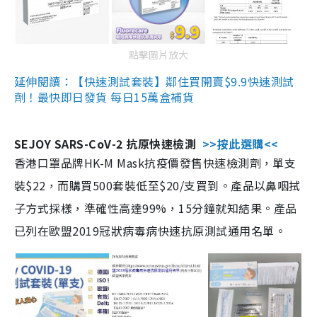
點擊圖片放大
延伸閱讀：【快速測試套裝】鄰住買開賣$9.9快速測試
劑！最快即日發貨 每日15萬盒補貨
SEJOY SARS-CoV-2 抗原快速檢測
>>按此選購<<
香港口罩品牌HK-M Mask抗疫價發售快速檢測劑，單支
裝$22，而購買500套裝低至$20/支買到。產品以鼻咽拭
子方式採樣，準確性高達99%，15分鐘就知結果。產品
已列在歐盟2019冠狀病毒病快速抗原測試通用名單。