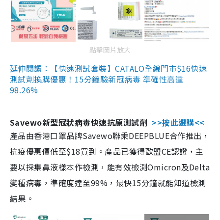
點擊圖片放大
延伸閱讀：【快速測試套裝】CATALO全線門市$16快速
測試劑換購優惠！15分鐘驗新冠病毒 準確性高達
98.26%
Savewo新型冠狀病毒快速抗原測試劑
>>按此選購<<
產品由香港口罩品牌Savewo聯乘DEEPBLUE合作推出，
抗疫優惠價低至$18買到。產品已獲得歐盟CE認證，主
要以採集鼻液樣本作檢測，能有效檢測Omicron及Delta
變種病毒，準確度達至99%，最快15分鐘就能知道檢測
結果。