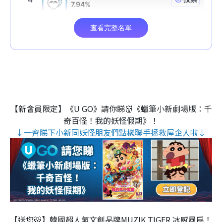
【新會員限定】《U GO》請你睇👹《蠟筆小新劇場版：千
奇百怪！我的妖怪假期》！
↓一齊睇下小新同妖怪朋友們點樣聯手拯救屋企人啦↓
【送您🐯】韓國超人氣文創品牌MUZIK TIGER 冰感風扇！