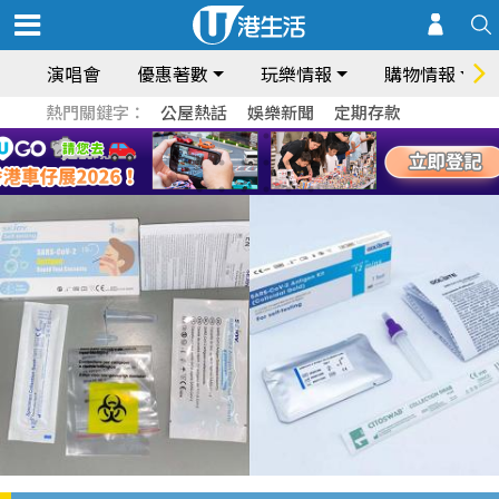
演唱會
優惠著數
玩樂情報
購物情報
熱門關鍵字：
公屋熱話
娛樂新聞
定期存款