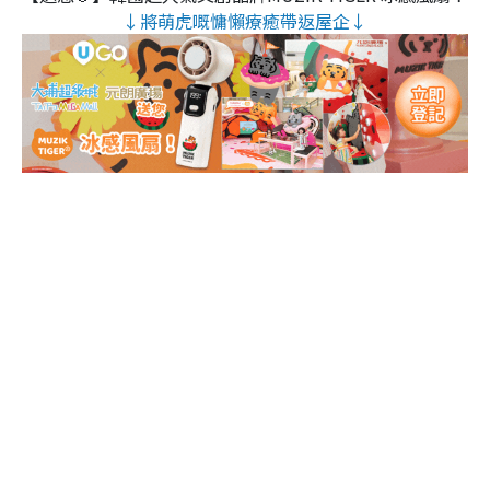
↓將萌虎嘅慵懶療癒帶返屋企↓