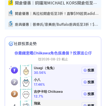
3
開倉優惠｜銅鑼灣MICHAEL KORS開倉低至17折！直擊$500起買手袋/銀包/鞋款 必買經典Jet Set系列
4
開倉優惠｜馬拉松開倉低至3折！直擊$99起買adidas／New Balance／Puma鞋款 STANLEY保溫杯劈價至$119起
5
廚具優惠｜普樂氏/意美廚/Buffalo廚具低至3折！$89起買煎鍋／炒鑊／個人鍋 同場小家電激減至$99起