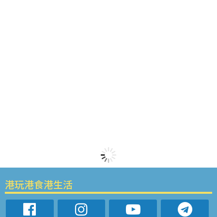
港玩港食港生活