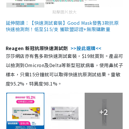
點擊圖片放大
延伸閱讀：【快速測試套裝】Good Mask發售3款抗原
快速檢測劑！低至$15/支 獲歐盟認證+無限購數量
Reagen 新冠抗原快速測試劑
>>按此選購<<
莎莎網店亦有售多款快速測試套裝，$19就買到。產品可
以檢測到Omicron及Delta等新型冠狀病毒，使用鼻拭子
樣本，只需15分鐘就可以取得快速抗原測試結果。靈敏
度95.2%，特異度98.1%。
+2