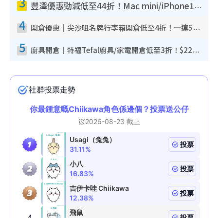
3
豐澤優惠勁減低至44折！Mac mini/iPhone17Pro大減價！廚房家電$220起
4
開倉優惠｜尖沙咀名牌行李箱開倉低至4折！一連5日 American Tourister/ace./Hallmark $200起！
5
廚具開倉｜特福Tefal廚具/家電開倉低至3折！$220起買平底鍋/炒鑊/湯煲！電飯煲/吸塵機/燙斗$418起