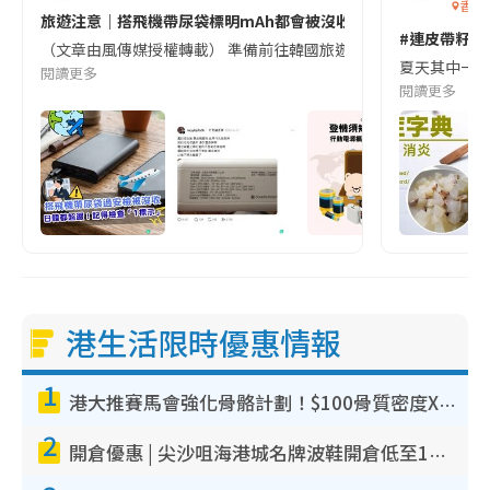
香港
旅遊注意｜搭飛機帶尿袋標明mAh都會被沒收😱出發前切記檢查「1
#連皮帶籽都
（文章由風傳媒授權轉載） 準備前往韓國旅遊的民眾，近期要特別留
夏天其中一種時
閱讀更多
閱讀更多
港生活限時優惠情報
1
港大推賽馬會強化骨骼計劃！$100骨質密度X光檢查 完成免費運動訓練送超市禮券！附參加資格
2
開倉優惠 | 尖沙咀海港城名牌波鞋開倉低至1折！On鞋$899起／Joy&Peace鞋履$98起