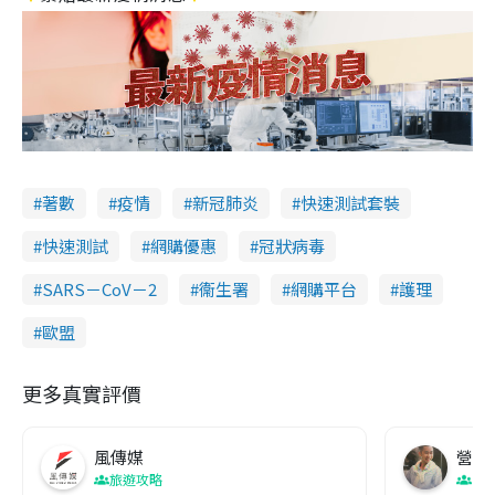
著數
疫情
新冠肺炎
快速測試套裝
快速測試
網購優惠
冠狀病毒
SARS－CoV－2
衞生署
網購平台
護理
歐盟
更多真實評價
風傳媒
營養教
旅遊攻略
生