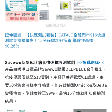
點擊圖片放大
延伸閱讀：【快速測試套裝】CATALO全線門市$16快速
測試劑換購優惠！15分鐘驗新冠病毒 準確性高達
98.26%
Savewo新型冠狀病毒快速抗原測試劑
>>按此選購<<
產品由香港口罩品牌Savewo聯乘DEEPBLUE合作推出，
抗疫優惠價低至$18買到。產品已獲得歐盟CE認證，主
要以採集鼻液樣本作檢測，能有效檢測Omicron及Delta
變種病毒，準確度達至99%，最快15分鐘就能知道檢測
結果。