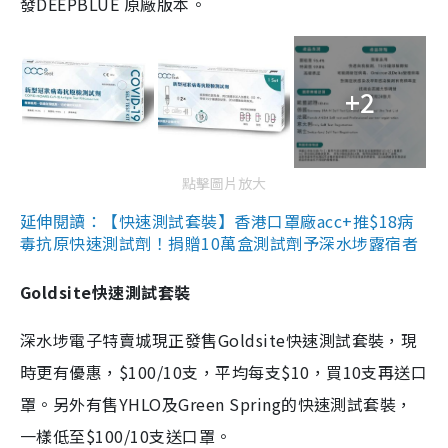
發DEEPBLUE 原廠版本。
+2
點擊圖片放大
延伸閱讀：【快速測試套裝】香港口罩廠acc+推$18病
毒抗原快速測試劑！捐贈10萬盒測試劑予深水埗露宿者
Goldsite快速測試套裝
深水埗電子特賣城現正發售Goldsite快速測試套裝，現
時更有優惠，$100/10支，平均每支$10，買10支再送口
罩。另外有售YHLO及Green Spring的快速測試套裝，
一樣低至$100/10支送口罩。