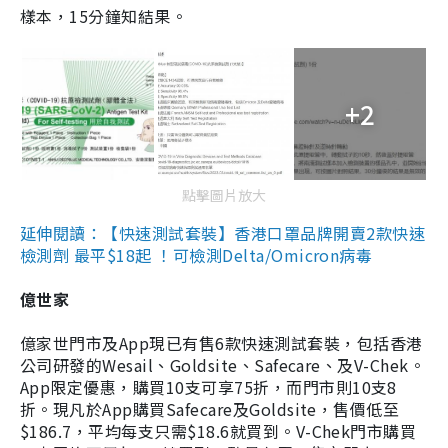
樣本，15分鐘知結果。
+2
點擊圖片放大
延伸閱讀：【快速測試套裝】香港口罩品牌開賣2款快速
檢測劑 最平$18起 ！可檢測Delta/Omicron病毒
億世家
億家世門市及App現已有售6款快速測試套裝，包括香港
公司研發的Wesail、Goldsite、Safecare、及V-Chek。
App限定優惠，購買10支可享75折，而門市則10支8
折。現凡於App購買Safecare及Goldsite，售價低至
$186.7，平均每支只需$18.6就買到。V-Chek門市購買