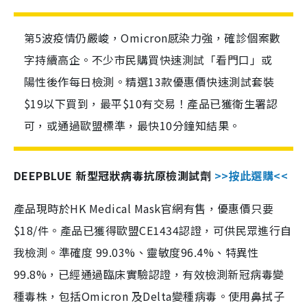
第5波疫情仍嚴峻，Omicron感染力強，確診個案數
字持續高企。不少市民購買快速測試「看門口」或
陽性後作每日檢測。精選13款優惠價快速測試套裝
$19以下買到，最平$10有交易！產品已獲衛生署認
可，或通過歐盟標準，最快10分鐘知結果。
DEEPBLUE 新型冠狀病毒抗原檢測試劑
>>按此選購<<
產品現時於HK Medical Mask官網有售，優惠價只要
$18/件。產品已獲得歐盟CE1434認證，可供民眾進行自
我檢測。準確度 99.03%、靈敏度96.4%、特異性
99.8%，已經通過臨床實驗認證，有效檢測新冠病毒變
種毒株，包括Omicron 及Delta變種病毒。使用鼻拭子