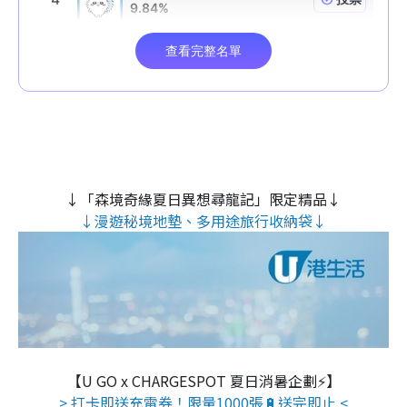
↓「森境奇緣夏日異想尋龍記」限定精品↓
↓漫遊秘境地墊、多用途旅行收納袋↓
【U GO x CHARGESPOT 夏日消暑企劃⚡】
> 打卡即送充電券！限量1000張🔋送完即止 <