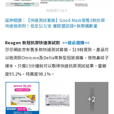
點擊圖片放大
延伸閱讀：【快速測試套裝】Good Mask發售3款抗原
快速檢測劑！低至$15/支 獲歐盟認證+無限購數量
Reagen 新冠抗原快速測試劑
>>按此選購<<
莎莎網店亦有售多款快速測試套裝，$19就買到。產品可
以檢測到Omicron及Delta等新型冠狀病毒，使用鼻拭子
樣本，只需15分鐘就可以取得快速抗原測試結果。靈敏
度95.2%，特異度98.1%。
+2