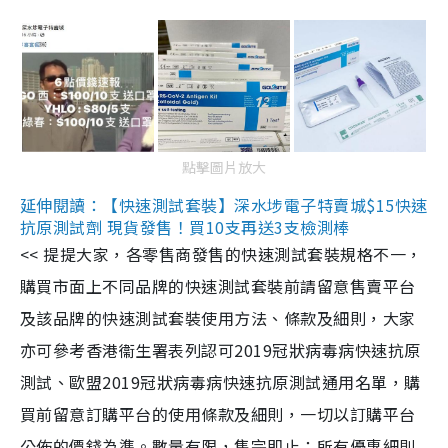
點擊圖片放大
延伸閱讀：【快速測試套裝】深水埗電子特賣城$15快速
抗原測試劑 現貨發售！買10支再送3支檢測棒
<< 提提大家，各零售商發售的快速測試套裝規格不一，
購買市面上不同品牌的快速測試套裝前請留意售賣平台
及該品牌的快速測試套裝使用方法、條款及細則，大家
亦可參考香港衞生署表列認可2019冠狀病毒病快速抗原
測試、歐盟2019冠狀病毒病快速抗原測試通用名單，購
買前留意訂購平台的使用條款及細則，一切以訂購平台
公佈的價錢為準。數量有限，售完即止；所有優惠細則