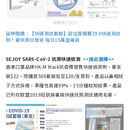
點擊圖片放大
延伸閱讀：【快速測試套裝】鄰住買開賣$9.9快速測試
劑！最快即日發貨 每日15萬盒補貨
SEJOY SARS-CoV-2 抗原快速檢測
>>按此選購<<
香港口罩品牌HK-M Mask抗疫價發售快速檢測劑，單支
裝$22，而購買500套裝低至$20/支買到。產品以鼻咽拭
子方式採樣，準確性高達99%，15分鐘就知結果。產品
已列在歐盟2019冠狀病毒病快速抗原測試通用名單。