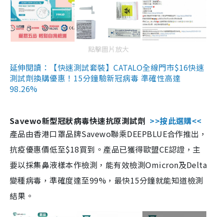
點擊圖片放大
延伸閱讀：【快速測試套裝】CATALO全線門市$16快速
測試劑換購優惠！15分鐘驗新冠病毒 準確性高達
98.26%
Savewo新型冠狀病毒快速抗原測試劑
>>按此選購<<
產品由香港口罩品牌Savewo聯乘DEEPBLUE合作推出，
抗疫優惠價低至$18買到。產品已獲得歐盟CE認證，主
要以採集鼻液樣本作檢測，能有效檢測Omicron及Delta
變種病毒，準確度達至99%，最快15分鐘就能知道檢測
結果。