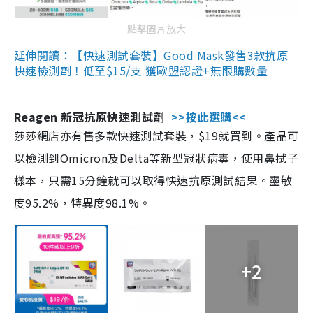
點擊圖片放大
延伸閱讀：【快速測試套裝】Good Mask發售3款抗原
快速檢測劑！低至$15/支 獲歐盟認證+無限購數量
Reagen 新冠抗原快速測試劑
>>按此選購<<
莎莎網店亦有售多款快速測試套裝，$19就買到。產品可
以檢測到Omicron及Delta等新型冠狀病毒，使用鼻拭子
樣本，只需15分鐘就可以取得快速抗原測試結果。靈敏
度95.2%，特異度98.1%。
+2