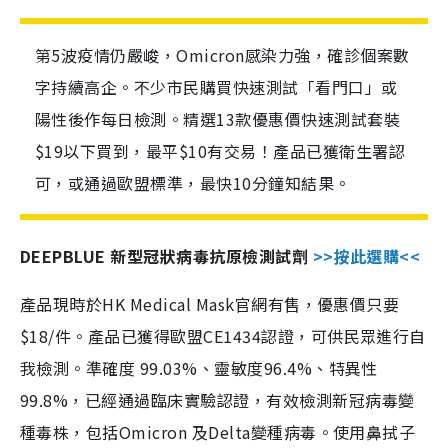
第5波疫情仍嚴峻，Omicron感染力強，確診個案數
字持續高企。不少市民購買快速測試「看門口」或
陽性後作每日檢測。精選13款優惠價快速測試套裝
$19以下買到，最平$10有交易！產品已獲衛生署認
可，或通過歐盟標準，最快10分鐘知結果。
DEEPBLUE 新型冠狀病毒抗原檢測試劑
>>按此選購<<
產品現時於HK Medical Mask官網有售，優惠價只要
$18/件。產品已獲得歐盟CE1434認證，可供民眾進行自
我檢測。準確度 99.03%、靈敏度96.4%、特異性
99.8%，已經通過臨床實驗認證，有效檢測新冠病毒變
種毒株，包括Omicron 及Delta變種病毒。使用鼻拭子