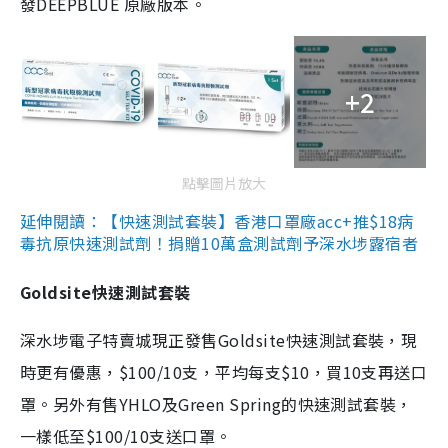
發DEEPBLUE 原廠版本。
+2
點擊圖片放大
延伸閱讀：【快速測試套裝】香港口罩廠acc+推$18病
毒抗原快速測試劑！捐贈10萬盒測試劑予深水埗露宿者
Goldsite快速測試套裝
深水埗電子特賣城現正發售Goldsite快速測試套裝，現
時更有優惠，$100/10支，平均每支$10，買10支再送口
罩。另外有售YHLO及Green Spring的快速測試套裝，
一樣低至$100/10支送口罩。