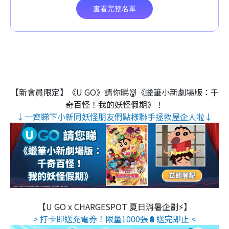
【新會員限定】《U GO》請你睇👹《蠟筆小新劇場版：千
奇百怪！我的妖怪假期》！
↓一齊睇下小新同妖怪朋友們點樣聯手拯救屋企人啦↓
【U GO x CHARGESPOT 夏日消暑企劃⚡】
> 打卡即送充電券！限量1000張🔋送完即止 <