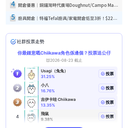
4
開倉優惠｜銅鑼灣時代廣場Doughnut/Campo Marzio開倉低至1折！背囊、書包、手袋劈價$200起
5
廚具開倉｜特福Tefal廚具/家電開倉低至3折！$220起買平底鍋/炒鑊/湯煲！電飯煲/吸塵機/燙斗$418起