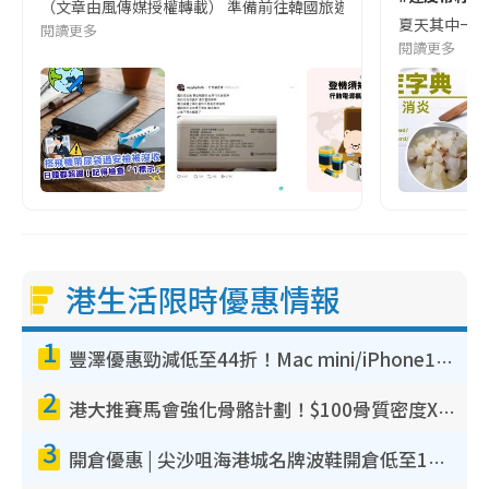
（文章由風傳媒授權轉載） 準備前往韓國旅遊的民眾，近期要特別留
夏天其中一種時
閱讀更多
閱讀更多
港生活限時優惠情報
1
豐澤優惠勁減低至44折！Mac mini/iPhone17Pro大減價！廚房家電$220起
2
港大推賽馬會強化骨骼計劃！$100骨質密度X光檢查 完成免費運動訓練送超市禮券！附參加資格
3
開倉優惠 | 尖沙咀海港城名牌波鞋開倉低至1折！On鞋$899起／Joy&Peace鞋履$98起