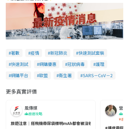
著數
疫情
新冠肺炎
快速測試套裝
快速測試
網購優惠
冠狀病毒
護理
網購平台
歐盟
衞生署
SARS－CoV－2
更多真實評價
風傳媒
營養教
旅遊攻略
生
香港
旅遊注意｜搭飛機帶尿袋標明mAh都會被沒收😱出發前切記檢查「1
#連皮帶籽都