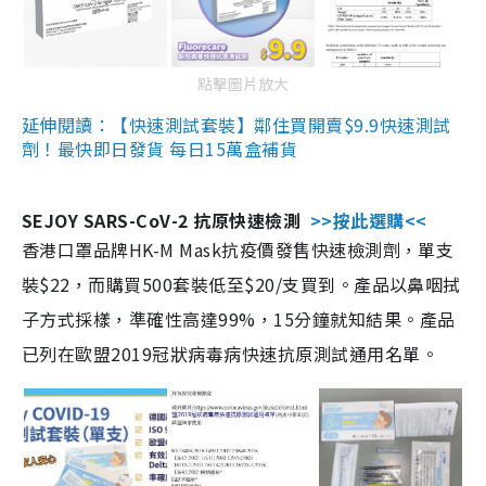
點擊圖片放大
延伸閱讀：【快速測試套裝】鄰住買開賣$9.9快速測試
劑！最快即日發貨 每日15萬盒補貨
SEJOY SARS-CoV-2 抗原快速檢測
>>按此選購<<
香港口罩品牌HK-M Mask抗疫價發售快速檢測劑，單支
裝$22，而購買500套裝低至$20/支買到。產品以鼻咽拭
子方式採樣，準確性高達99%，15分鐘就知結果。產品
已列在歐盟2019冠狀病毒病快速抗原測試通用名單。