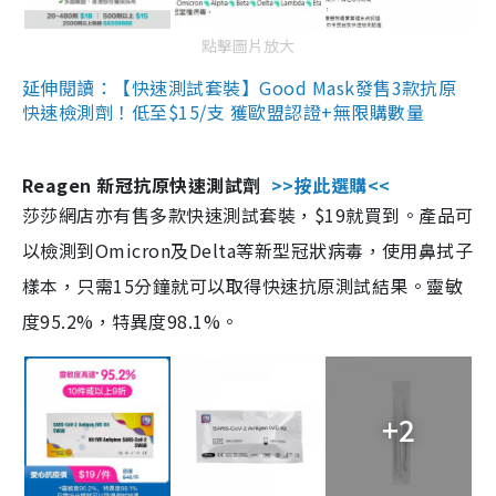
點擊圖片放大
延伸閱讀：【快速測試套裝】Good Mask發售3款抗原
快速檢測劑！低至$15/支 獲歐盟認證+無限購數量
Reagen 新冠抗原快速測試劑
>>按此選購<<
莎莎網店亦有售多款快速測試套裝，$19就買到。產品可
以檢測到Omicron及Delta等新型冠狀病毒，使用鼻拭子
樣本，只需15分鐘就可以取得快速抗原測試結果。靈敏
度95.2%，特異度98.1%。
+2