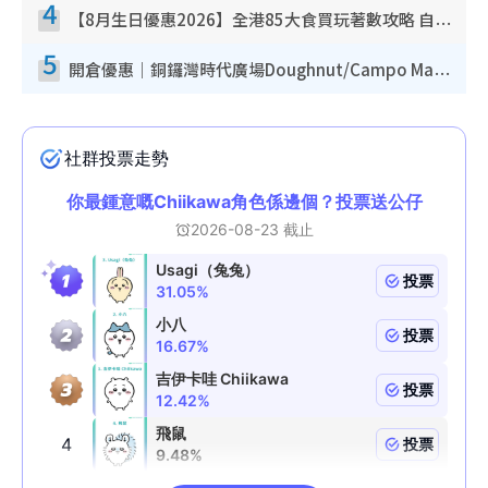
4
【8月生日優惠2026】全港85大食買玩著數攻略 自助餐/火鍋放題同行免費＋誠品/DONKI送現金券
5
開倉優惠｜銅鑼灣時代廣場Doughnut/Campo Marzio開倉低至1折！背囊、書包、手袋劈價$200起