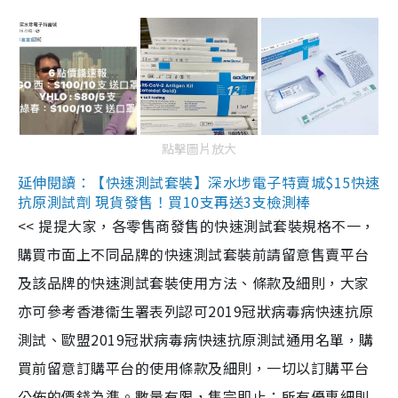
點擊圖片放大
延伸閱讀：【快速測試套裝】深水埗電子特賣城$15快速
抗原測試劑 現貨發售！買10支再送3支檢測棒
<< 提提大家，各零售商發售的快速測試套裝規格不一，
購買市面上不同品牌的快速測試套裝前請留意售賣平台
及該品牌的快速測試套裝使用方法、條款及細則，大家
亦可參考香港衞生署表列認可2019冠狀病毒病快速抗原
測試、歐盟2019冠狀病毒病快速抗原測試通用名單，購
買前留意訂購平台的使用條款及細則，一切以訂購平台
公佈的價錢為準。數量有限，售完即止；所有優惠細則