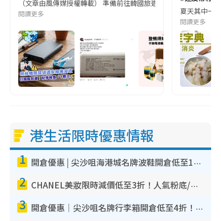
（文章由風傳媒授權轉載） 準備前往韓國旅遊的民眾，近期要特別留
夏天其中一種時
閱讀更多
閱讀更多
港生活限時優惠情報
1
開倉優惠 | 尖沙咀海港城名牌波鞋開倉低至1折！On鞋$899起／Joy&Peace鞋履$98起
2
CHANEL美妝限時減價低至3折！人氣粉底/唇膏/精華液低至$275！COCO香水都有平
3
開倉優惠｜尖沙咀名牌行李箱開倉低至4折！一連5日 American Tourister/ace./Hallmark $200起！