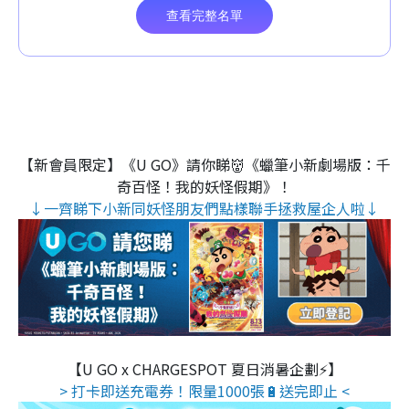
【新會員限定】《U GO》請你睇👹《蠟筆小新劇場版：千
奇百怪！我的妖怪假期》！
↓一齊睇下小新同妖怪朋友們點樣聯手拯救屋企人啦↓
【U GO x CHARGESPOT 夏日消暑企劃⚡】
> 打卡即送充電券！限量1000張🔋送完即止 <