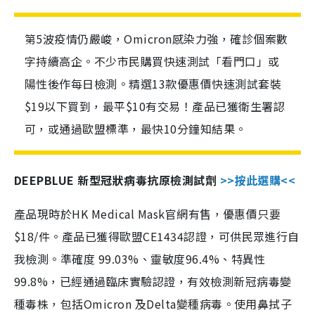
第5波疫情仍嚴峻，Omicron感染力強，確診個案數
字持續高企。不少市民購買快速測試「看門口」或
陽性後作每日檢測。精選13款優惠價快速測試套裝
$19以下買到，最平$10有交易！產品已獲衛生署認
可，或通過歐盟標準，最快10分鐘知結果。
DEEPBLUE 新型冠狀病毒抗原檢測試劑
>>按此選購<<
產品現時於HK Medical Mask官網有售，優惠價只要
$18/件。產品已獲得歐盟CE1434認證，可供民眾進行自
我檢測。準確度 99.03%、靈敏度96.4%、特異性
99.8%，已經通過臨床實驗認證，有效檢測新冠病毒變
種毒株，包括Omicron 及Delta變種病毒。使用鼻拭子