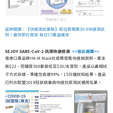
點擊圖片放大
延伸閱讀：【快速測試套裝】鄰住買開賣$9.9快速測試
劑！最快即日發貨 每日15萬盒補貨
SEJOY SARS-CoV-2 抗原快速檢測
>>按此選購<<
香港口罩品牌HK-M Mask抗疫價發售快速檢測劑，單支
裝$22，而購買500套裝低至$20/支買到。產品以鼻咽拭
子方式採樣，準確性高達99%，15分鐘就知結果。產品
已列在歐盟2019冠狀病毒病快速抗原測試通用名單。