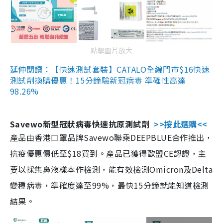
點擊圖片放大
延伸閱讀：【快速測試套裝】CATALO全線門市$16快速
測試劑換購優惠！15分鐘驗新冠病毒 準確性高達
98.26%
Savewo新型冠狀病毒快速抗原測試劑
>>按此選購<<
產品由香港口罩品牌Savewo聯乘DEEPBLUE合作推出，
抗疫優惠價低至$18買到。產品已獲得歐盟CE認證，主
要以採集鼻液樣本作檢測，能有效檢測Omicron及Delta
變種病毒，準確度達至99%，最快15分鐘就能知道檢測
結果。