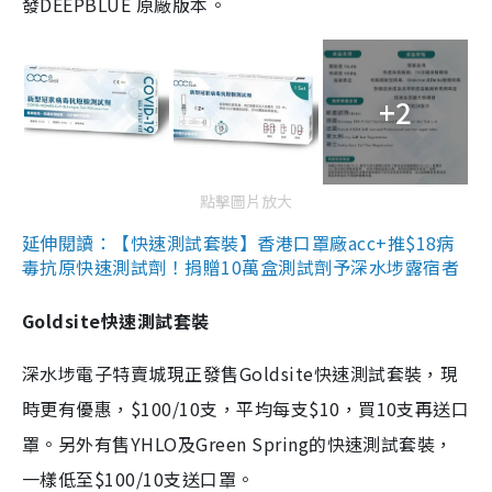
發DEEPBLUE 原廠版本。
+2
點擊圖片放大
延伸閱讀：【快速測試套裝】香港口罩廠acc+推$18病
毒抗原快速測試劑！捐贈10萬盒測試劑予深水埗露宿者
Goldsite快速測試套裝
深水埗電子特賣城現正發售Goldsite快速測試套裝，現
時更有優惠，$100/10支，平均每支$10，買10支再送口
罩。另外有售YHLO及Green Spring的快速測試套裝，
一樣低至$100/10支送口罩。