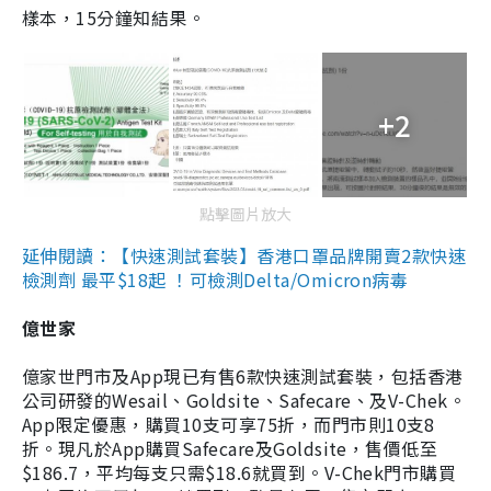
樣本，15分鐘知結果。
+2
點擊圖片放大
延伸閱讀：【快速測試套裝】香港口罩品牌開賣2款快速
檢測劑 最平$18起 ！可檢測Delta/Omicron病毒
億世家
億家世門市及App現已有售6款快速測試套裝，包括香港
公司研發的Wesail、Goldsite、Safecare、及V-Chek。
App限定優惠，購買10支可享75折，而門市則10支8
折。現凡於App購買Safecare及Goldsite，售價低至
$186.7，平均每支只需$18.6就買到。V-Chek門市購買