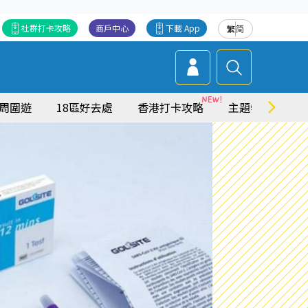
社群打卡攻略
商戶中心
下載 App
繁
简
周圍遊
18區好去處
香港打卡攻略
主題特集