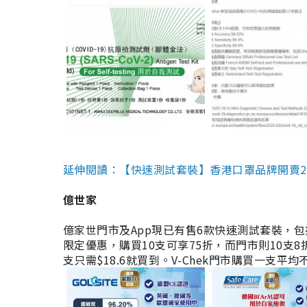
延伸閱讀：【快速測試套裝】香港口罩品牌開賣2款快速
億世家
億家世門市及App現已有售6款快速測試套裝，包括香港公司
限定優惠，購買10支可享75折，而門市則10支8折。現
支只需$18.6就買到。V-Chek門市購買一支平