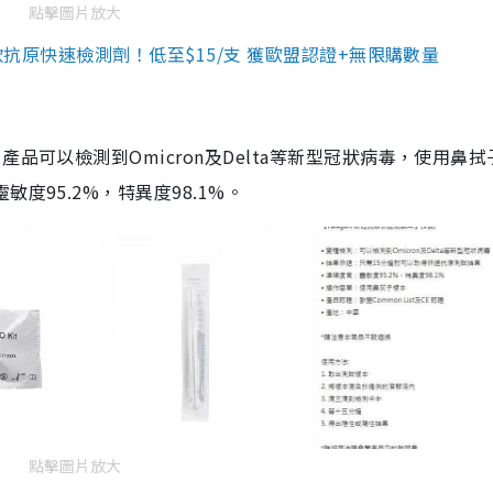
點擊圖片放大
3款抗原快速檢測劑！低至$15/支 獲歐盟認證+無限購數量
品可以檢測到Omicron及Delta等新型冠狀病毒，使用鼻拭
度95.2%，特異度98.1%。
點擊圖片放大