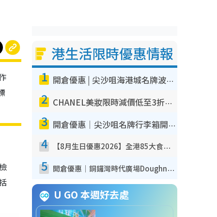
港生活限時優惠情報
1
作
開倉優惠 | 尖沙咀海港城名牌波鞋開倉低至1折！On鞋$899起／Joy&Peace鞋履$98起
標
2
CHANEL美妝限時減價低至3折！人氣粉底/唇膏/精華液低至$275！COCO香水都有平
3
開倉優惠｜尖沙咀名牌行李箱開倉低至4折！一連5日 American Tourister/ace./Hallmark $200起！
4
【8月生日優惠2026】全港85大食買玩著數攻略 自助餐/火鍋放題同行免費＋誠品/DONKI送現金券
5
我檢
開倉優惠｜銅鑼灣時代廣場Doughnut/Campo Marzio開倉低至1折！背囊、書包、手袋劈價$200起
包括
U GO 本週好去處