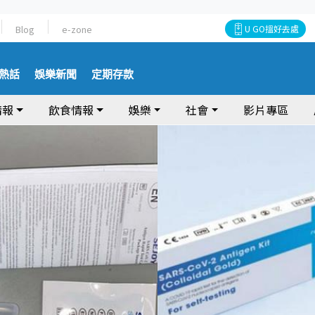
Blog
e-zone
U GO搵好去處
熱話
娛樂新聞
定期存款
情報
飲食情報
娛樂
社會
影片專區