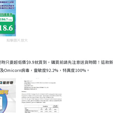
點擊圖片放大
劑，現時只要超低價$9.9就買到，購買前請先注意送貨時間！這款
Omicorn病毒，靈敏度92.2%，特異度100%。