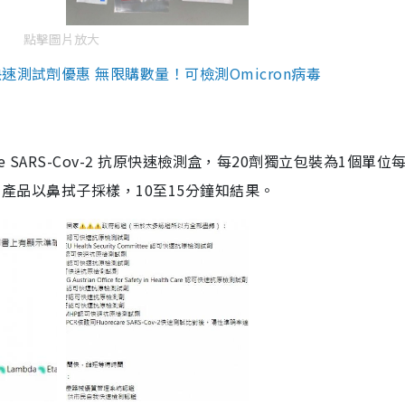
點擊圖片放大
測試劑優惠 無限購數量！可檢測Omicron病毒
are SARS-Cov-2 抗原快速檢測盒，每20劑獨立包裝為1個單位
5。產品以鼻拭子採樣，10至15分鐘知結果。