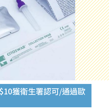
$10獲衛生署認可/通過歐