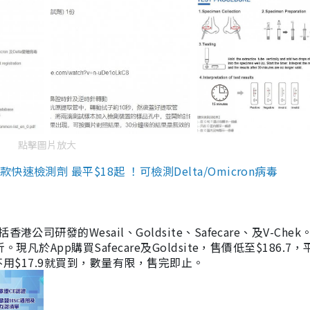
點擊圖片放大
檢測劑 最平$18起 ！可檢測Delta/Omicron病毒
研發的Wesail、Goldsite、Safecare、及V-Chek。
凡於App購買Safecare及Goldsite，售價低至$186.7
均不用$17.9就買到，數量有限，售完即止。