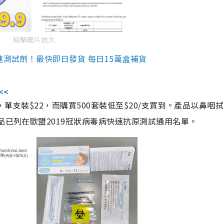
點擊圖片放大
速測試劑！最快即日發貨 每日15萬盒補貨
<<
，單支裝$22，而購買500套裝低至$20/支買到。產品以鼻咽
品已列在歐盟2019冠狀病毒病快速抗原測試通用名單。