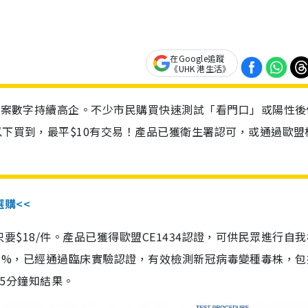
在Google追蹤
《UHK 港生活》
診個案數字持續高企。不少市民購買快速測試「看門口」或陽性後
以下買到，最平$10有交易！產品已獲衛生署認可，或通過歐盟
選購<<
惠價只要$18/件。產品已獲得歐盟CE1434認證，可供民眾進行自
性99.8%，已經通過臨床實驗認證，有效檢測新冠病毒變種毒株，
，15分鐘知結果。