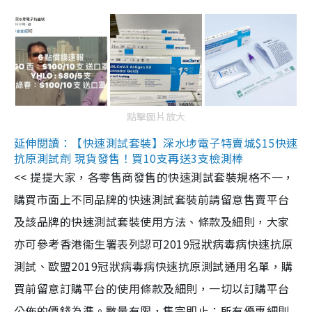
點擊圖片放大
延伸閱讀：【快速測試套裝】深水埗電子特賣城$15快速
抗原測試劑 現貨發售！買10支再送3支檢測棒
<< 提提大家，各零售商發售的快速測試套裝規格不一，
購買市面上不同品牌的快速測試套裝前請留意售賣平台
及該品牌的快速測試套裝使用方法、條款及細則，大家
亦可參考香港衞生署表列認可2019冠狀病毒病快速抗原
測試、歐盟2019冠狀病毒病快速抗原測試通用名單，購
買前留意訂購平台的使用條款及細則，一切以訂購平台
公佈的價錢為準。數量有限，售完即止；所有優惠細則