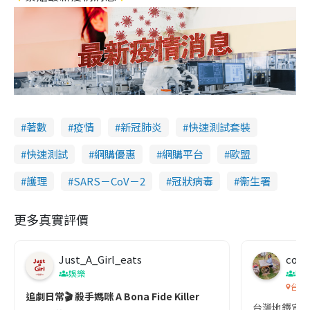
著數
疫情
新冠肺炎
快速測試套裝
快速測試
網購優惠
網購平台
歐盟
護理
SARS－CoV－2
冠狀病毒
衞生署
更多真實評價
Just_A_Girl_eats
co c
娛樂
吹
台灣
追劇日常🎬 殺手媽咪 A Bona Fide Killer
台灣地鐵宣