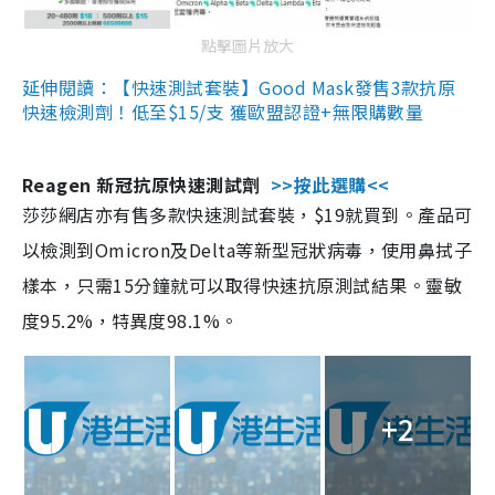
點擊圖片放大
延伸閱讀：【快速測試套裝】Good Mask發售3款抗原
快速檢測劑！低至$15/支 獲歐盟認證+無限購數量
Reagen 新冠抗原快速測試劑
>>按此選購<<
莎莎網店亦有售多款快速測試套裝，$19就買到。產品可
以檢測到Omicron及Delta等新型冠狀病毒，使用鼻拭子
樣本，只需15分鐘就可以取得快速抗原測試結果。靈敏
度95.2%，特異度98.1%。
+2