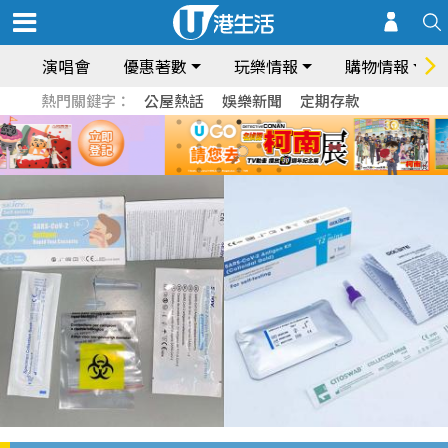
演唱會
優惠著數
玩樂情報
購物情報
熱門關鍵字：
公屋熱話
娛樂新聞
定期存款