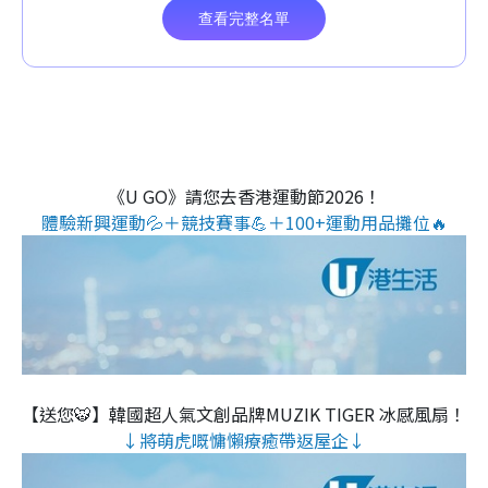
《U GO》請您去香港運動節2026！
體驗新興運動💦＋競技賽事💪＋100+運動用品攤位🔥
【送您🐯】韓國超人氣文創品牌MUZIK TIGER 冰感風扇！
↓將萌虎嘅慵懶療癒帶返屋企↓