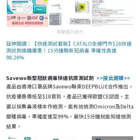
點擊圖片放大
延伸閱讀：【快速測試套裝】CATALO全線門市$16快速
測試劑換購優惠！15分鐘驗新冠病毒 準確性高達
98.26%
Savewo新型冠狀病毒快速抗原測試劑
>>按此選購<<
產品由香港口罩品牌Savewo聯乘DEEPBLUE合作推出，
抗疫優惠價低至$18買到。產品已獲得歐盟CE認證，主
要以採集鼻液樣本作檢測，能有效檢測Omicron及Delta
變種病毒，準確度達至99%，最快15分鐘就能知道檢測
結果。