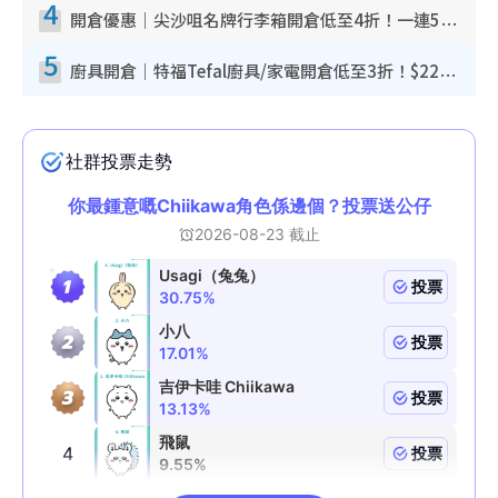
4
開倉優惠｜尖沙咀名牌行李箱開倉低至4折！一連5日 American Tourister/ace./Hallmark $200起！
5
廚具開倉｜特福Tefal廚具/家電開倉低至3折！$220起買平底鍋/炒鑊/湯煲！電飯煲/吸塵機/燙斗$418起