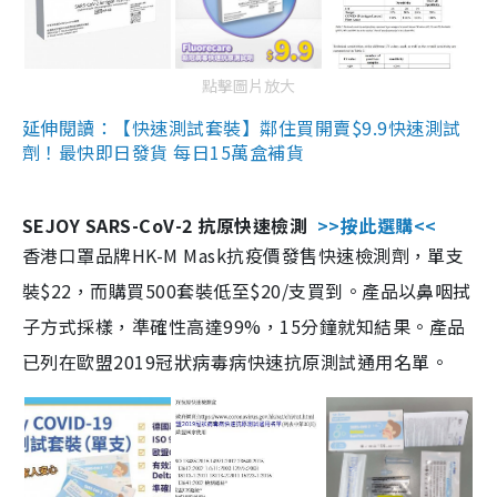
點擊圖片放大
延伸閱讀：【快速測試套裝】鄰住買開賣$9.9快速測試
劑！最快即日發貨 每日15萬盒補貨
SEJOY SARS-CoV-2 抗原快速檢測
>>按此選購<<
香港口罩品牌HK-M Mask抗疫價發售快速檢測劑，單支
裝$22，而購買500套裝低至$20/支買到。產品以鼻咽拭
子方式採樣，準確性高達99%，15分鐘就知結果。產品
已列在歐盟2019冠狀病毒病快速抗原測試通用名單。