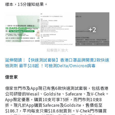
樣本，15分鐘知結果。
+2
點擊圖片放大
延伸閱讀：【快速測試套裝】香港口罩品牌開賣2款快速
檢測劑 最平$18起 ！可檢測Delta/Omicron病毒
億世家
億家世門市及App現已有售6款快速測試套裝，包括香港
公司研發的Wesail、Goldsite、Safecare、及V-Chek。
App限定優惠，購買10支可享75折，而門市則10支8
折。現凡於App購買Safecare及Goldsite，售價低至
$186.7，平均每支只需$18.6就買到。V-Chek門市購買