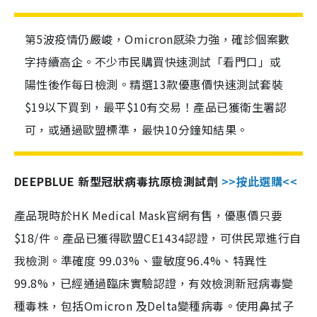
第5波疫情仍嚴峻，Omicron感染力強，確診個案數
字持續高企。不少市民購買快速測試「看門口」或
陽性後作每日檢測。精選13款優惠價快速測試套裝
$19以下買到，最平$10有交易！產品已獲衛生署認
可，或通過歐盟標準，最快10分鐘知結果。
DEEPBLUE 新型冠狀病毒抗原檢測試劑
>>按此選購<<
產品現時於HK Medical Mask官網有售，優惠價只要
$18/件。產品已獲得歐盟CE1434認證，可供民眾進行自
我檢測。準確度 99.03%、靈敏度96.4%、特異性
99.8%，已經通過臨床實驗認證，有效檢測新冠病毒變
種毒株，包括Omicron 及Delta變種病毒。使用鼻拭子