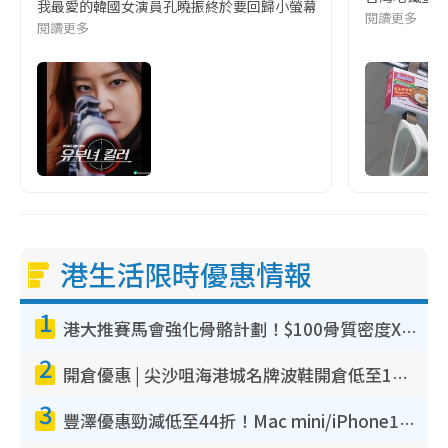
我最愛的韓國女演員孔曉振終於要回歸小螢幕啦!這次的劇本改編自同名
閱讀更多
閱讀更多
港生活限時優惠情報
1
港大推賽馬會強化骨骼計劃！$100骨質密度X光檢查 完成免費運動訓練送超市禮券！附參加資格
2
開倉優惠 | 尖沙咀海港城名牌波鞋開倉低至1折！On鞋$899起／Joy&Peace鞋履$98起
3
豐澤優惠勁減低至44折！Mac mini/iPhone17Pro大減價！廚房家電$220起