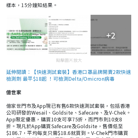
樣本，15分鐘知結果。
+2
點擊圖片放大
延伸閱讀：【快速測試套裝】香港口罩品牌開賣2款快速
檢測劑 最平$18起 ！可檢測Delta/Omicron病毒
億世家
億家世門市及App現已有售6款快速測試套裝，包括香港
公司研發的Wesail、Goldsite、Safecare、及V-Chek。
App限定優惠，購買10支可享75折，而門市則10支8
折。現凡於App購買Safecare及Goldsite，售價低至
$186.7，平均每支只需$18.6就買到。V-Chek門市購買