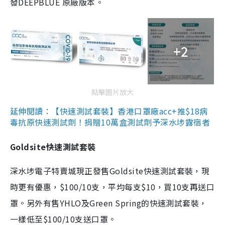
發DEEPBLUE 原廠版本。
+2
點擊圖片放大
延伸閱讀：【快速測試套裝】香港口罩廠acc+推$18病
毒抗原快速測試劑！捐贈10萬盒測試劑予深水埗露宿者
Goldsite快速測試套裝
深水埗電子特賣城現正發售Goldsite快速測試套裝，現
時更有優惠，$100/10支，平均每支$10，買10支再送口
罩。另外有售YHLO及Green Spring的快速測試套裝，
一樣低至$100/10支送口罩。