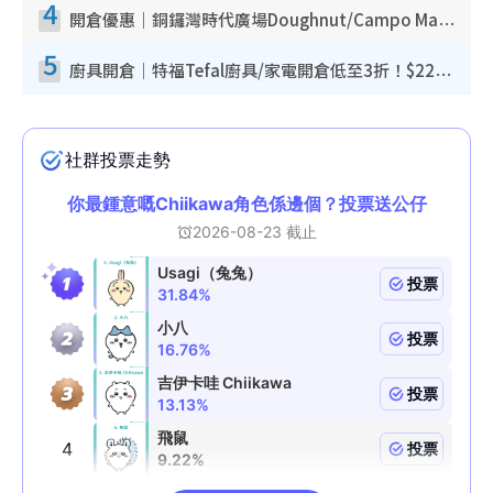
4
開倉優惠｜銅鑼灣時代廣場Doughnut/Campo Marzio開倉低至1折！背囊、書包、手袋劈價$200起
5
廚具開倉｜特福Tefal廚具/家電開倉低至3折！$220起買平底鍋/炒鑊/湯煲！電飯煲/吸塵機/燙斗$418起