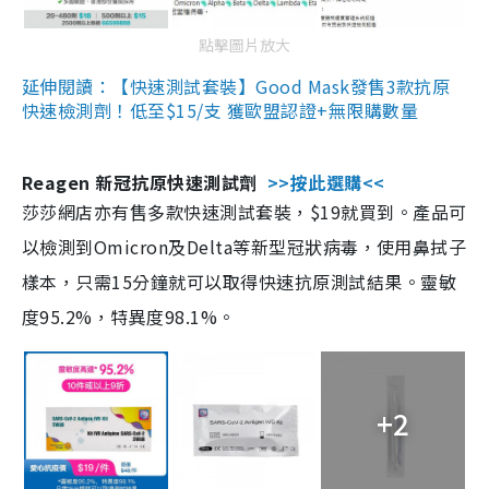
點擊圖片放大
延伸閱讀：【快速測試套裝】Good Mask發售3款抗原
快速檢測劑！低至$15/支 獲歐盟認證+無限購數量
Reagen 新冠抗原快速測試劑
>>按此選購<<
莎莎網店亦有售多款快速測試套裝，$19就買到。產品可
以檢測到Omicron及Delta等新型冠狀病毒，使用鼻拭子
樣本，只需15分鐘就可以取得快速抗原測試結果。靈敏
度95.2%，特異度98.1%。
+2