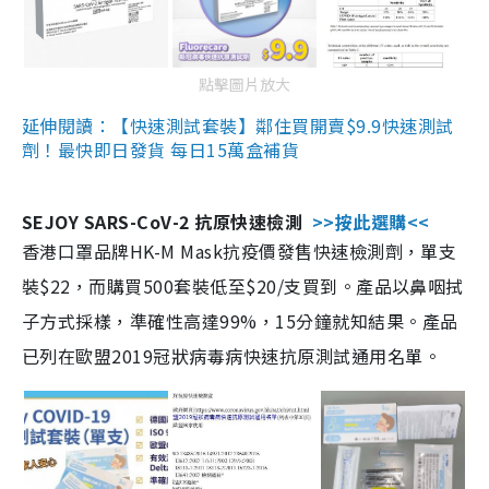
點擊圖片放大
延伸閱讀：【快速測試套裝】鄰住買開賣$9.9快速測試
劑！最快即日發貨 每日15萬盒補貨
SEJOY SARS-CoV-2 抗原快速檢測
>>按此選購<<
香港口罩品牌HK-M Mask抗疫價發售快速檢測劑，單支
裝$22，而購買500套裝低至$20/支買到。產品以鼻咽拭
子方式採樣，準確性高達99%，15分鐘就知結果。產品
已列在歐盟2019冠狀病毒病快速抗原測試通用名單。