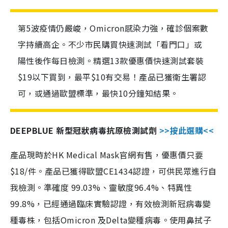
第5波疫情仍嚴峻，Omicron感染力強，確診個案數
字持續高企。不少市民購買快速測試「看門口」或
陽性後作每日檢測。精選13款優惠價快速測試套裝
$19以下買到，最平$10有交易！產品已獲衛生署認
可，或通過歐盟標準，最快10分鐘知結果。
DEEPBLUE 新型冠狀病毒抗原檢測試劑
>>按此選購<<
產品現時於HK Medical Mask官網有售，優惠價只要
$18/件。產品已獲得歐盟CE1434認證，可供民眾進行自
我檢測。準確度 99.03%、靈敏度96.4%、特異性
99.8%，已經通過臨床實驗認證，有效檢測新冠病毒變
種毒株，包括Omicron 及Delta變種病毒。使用鼻拭子