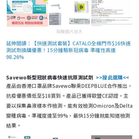
點擊圖片放大
延伸閱讀：【快速測試套裝】CATALO全線門市$16快速
測試劑換購優惠！15分鐘驗新冠病毒 準確性高達
98.26%
Savewo新型冠狀病毒快速抗原測試劑
>>按此選購<<
產品由香港口罩品牌Savewo聯乘DEEPBLUE合作推出，
抗疫優惠價低至$18買到。產品已獲得歐盟CE認證，主
要以採集鼻液樣本作檢測，能有效檢測Omicron及Delta
變種病毒，準確度達至99%，最快15分鐘就能知道檢測
結果。