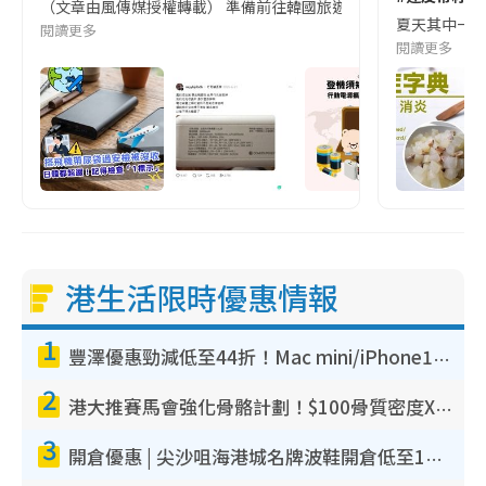
（文章由風傳媒授權轉載） 準備前往韓國旅遊的民眾，近期要特別留
夏天其中一種時
閱讀更多
閱讀更多
港生活限時優惠情報
1
豐澤優惠勁減低至44折！Mac mini/iPhone17Pro大減價！廚房家電$220起
2
港大推賽馬會強化骨骼計劃！$100骨質密度X光檢查 完成免費運動訓練送超市禮券！附參加資格
3
開倉優惠 | 尖沙咀海港城名牌波鞋開倉低至1折！On鞋$899起／Joy&Peace鞋履$98起