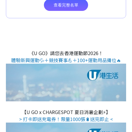
《U GO》請您去香港運動節2026！
體驗新興運動💦＋競技賽事💪＋100+運動用品攤位🔥
【U GO x CHARGESPOT 夏日消暑企劃⚡】
> 打卡即送充電券！限量1000張🔋送完即止 <