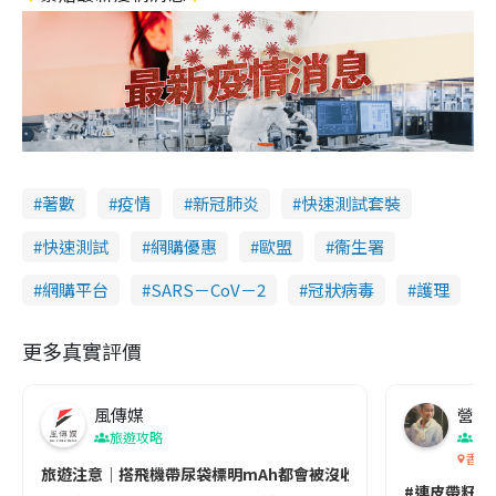
著數
疫情
新冠肺炎
快速測試套裝
快速測試
網購優惠
歐盟
衞生署
網購平台
SARS－CoV－2
冠狀病毒
護理
更多真實評價
風傳媒
營養教
旅遊攻略
生
香港
旅遊注意｜搭飛機帶尿袋標明mAh都會被沒收😱出發前切記檢查「1
#連皮帶籽都