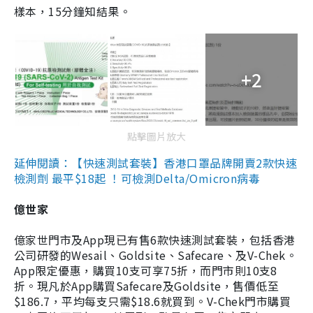
樣本，15分鐘知結果。
+2
點擊圖片放大
延伸閱讀：【快速測試套裝】香港口罩品牌開賣2款快速
檢測劑 最平$18起 ！可檢測Delta/Omicron病毒
億世家
億家世門市及App現已有售6款快速測試套裝，包括香港
公司研發的Wesail、Goldsite、Safecare、及V-Chek。
App限定優惠，購買10支可享75折，而門市則10支8
折。現凡於App購買Safecare及Goldsite，售價低至
$186.7，平均每支只需$18.6就買到。V-Chek門市購買