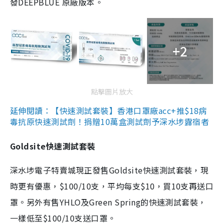
發DEEPBLUE 原廠版本。
+2
點擊圖片放大
延伸閱讀：【快速測試套裝】香港口罩廠acc+推$18病
毒抗原快速測試劑！捐贈10萬盒測試劑予深水埗露宿者
Goldsite快速測試套裝
深水埗電子特賣城現正發售Goldsite快速測試套裝，現
時更有優惠，$100/10支，平均每支$10，買10支再送口
罩。另外有售YHLO及Green Spring的快速測試套裝，
一樣低至$100/10支送口罩。