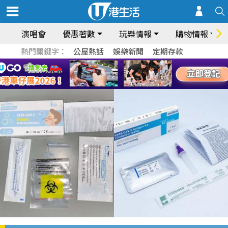
演唱會
優惠著數
玩樂情報
購物情報
熱門關鍵字：
公屋熱話
娛樂新聞
定期存款