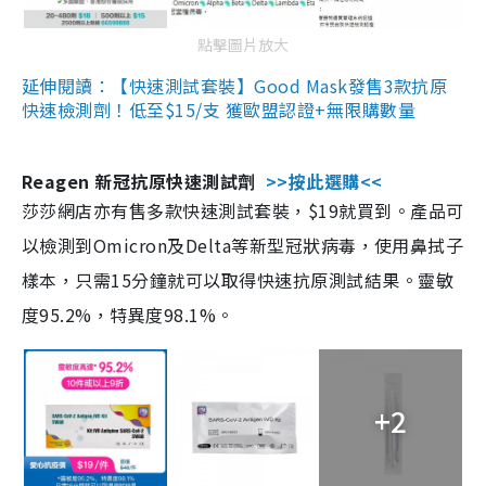
點擊圖片放大
延伸閱讀：【快速測試套裝】Good Mask發售3款抗原
快速檢測劑！低至$15/支 獲歐盟認證+無限購數量
Reagen 新冠抗原快速測試劑
>>按此選購<<
莎莎網店亦有售多款快速測試套裝，$19就買到。產品可
以檢測到Omicron及Delta等新型冠狀病毒，使用鼻拭子
樣本，只需15分鐘就可以取得快速抗原測試結果。靈敏
度95.2%，特異度98.1%。
+2