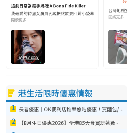
台灣
追劇日常🎬 殺手媽咪 A Bona Fide Killer
台灣地鐵宣
我最愛的韓國女演員孔曉振終於要回歸小螢幕啦!這次的劇本改編自同名
閱讀更多
閱讀更多
港生活限時優惠情報
1
長者優惠｜OK便利店推樂悠咭優惠！買麵包/牛奶/保健品拍卡即減
2
【8月生日優惠2026】全港85大食買玩著數攻略 自助餐/火鍋放題同行免費＋誠品/DONKI送現金券