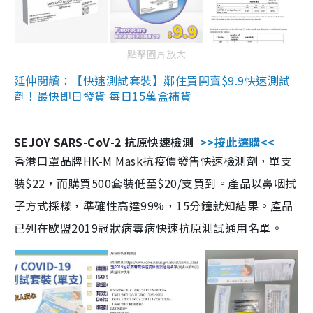
點擊圖片放大
延伸閱讀：【快速測試套裝】鄰住買開賣$9.9快速測試
劑！最快即日發貨 每日15萬盒補貨
SEJOY SARS-CoV-2 抗原快速檢測
>>按此選購<<
香港口罩品牌HK-M Mask抗疫價發售快速檢測劑，單支
裝$22，而購買500套裝低至$20/支買到。產品以鼻咽拭
子方式採樣，準確性高達99%，15分鐘就知結果。產品
已列在歐盟2019冠狀病毒病快速抗原測試通用名單。