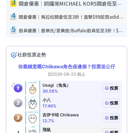
3
開倉優惠｜銅鑼灣MICHAEL KORS開倉低至17折！直擊$500起買手袋/銀包/鞋款 必買經典Jet Set系列
4
開倉優惠｜馬拉松開倉低至3折！直擊$99起買adidas／New Balance／Puma鞋款 STANLEY保溫杯劈價至$119起
5
廚具優惠｜普樂氏/意美廚/Buffalo廚具低至3折！$89起買煎鍋／炒鑊／個人鍋 同場小家電激減至$99起