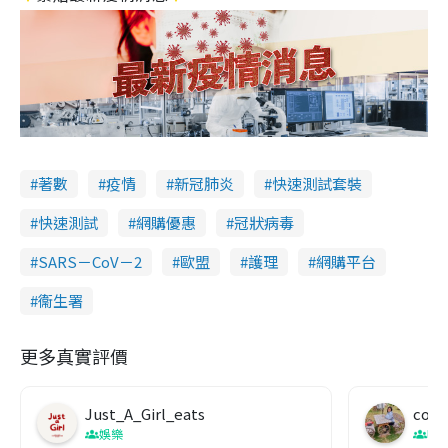
著數
疫情
新冠肺炎
快速測試套裝
快速測試
網購優惠
冠狀病毒
SARS－CoV－2
歐盟
護理
網購平台
衞生署
更多真實評價
Just_A_Girl_eats
co c
娛樂
吹