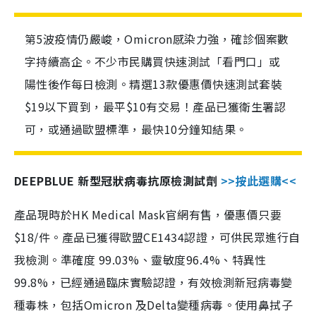
第5波疫情仍嚴峻，Omicron感染力強，確診個案數
字持續高企。不少市民購買快速測試「看門口」或
陽性後作每日檢測。精選13款優惠價快速測試套裝
$19以下買到，最平$10有交易！產品已獲衛生署認
可，或通過歐盟標準，最快10分鐘知結果。
DEEPBLUE 新型冠狀病毒抗原檢測試劑
>>按此選購<<
產品現時於HK Medical Mask官網有售，優惠價只要
$18/件。產品已獲得歐盟CE1434認證，可供民眾進行自
我檢測。準確度 99.03%、靈敏度96.4%、特異性
99.8%，已經通過臨床實驗認證，有效檢測新冠病毒變
種毒株，包括Omicron 及Delta變種病毒。使用鼻拭子