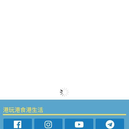
港玩港食港生活