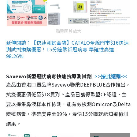
點擊圖片放大
延伸閱讀：【快速測試套裝】CATALO全線門市$16快速
測試劑換購優惠！15分鐘驗新冠病毒 準確性高達
98.26%
Savewo新型冠狀病毒快速抗原測試劑
>>按此選購<<
產品由香港口罩品牌Savewo聯乘DEEPBLUE合作推出，
抗疫優惠價低至$18買到。產品已獲得歐盟CE認證，主
要以採集鼻液樣本作檢測，能有效檢測Omicron及Delta
變種病毒，準確度達至99%，最快15分鐘就能知道檢測
結果。