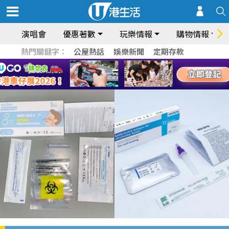
演唱會
優惠著數
玩樂情報
購物情報
熱門關鍵字：
公屋熱話
娛樂新聞
定期存款