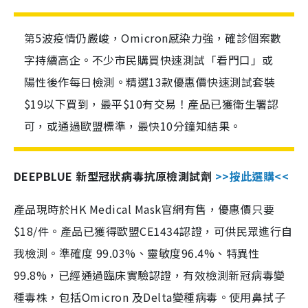
第5波疫情仍嚴峻，Omicron感染力強，確診個案數
字持續高企。不少市民購買快速測試「看門口」或
陽性後作每日檢測。精選13款優惠價快速測試套裝
$19以下買到，最平$10有交易！產品已獲衛生署認
可，或通過歐盟標準，最快10分鐘知結果。
DEEPBLUE 新型冠狀病毒抗原檢測試劑
>>按此選購<<
產品現時於HK Medical Mask官網有售，優惠價只要
$18/件。產品已獲得歐盟CE1434認證，可供民眾進行自
我檢測。準確度 99.03%、靈敏度96.4%、特異性
99.8%，已經通過臨床實驗認證，有效檢測新冠病毒變
種毒株，包括Omicron 及Delta變種病毒。使用鼻拭子