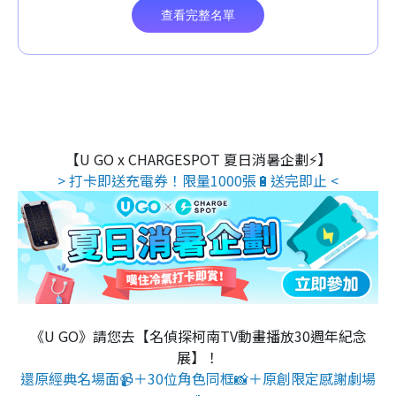
【U GO x CHARGESPOT 夏日消暑企劃⚡】
> 打卡即送充電券！限量1000張🔋送完即止 <
《U GO》請您去【名偵探柯南TV動畫播放30週年紀念
展】！
還原經典名場面📹＋30位角色同框📸＋原創限定感謝劇場