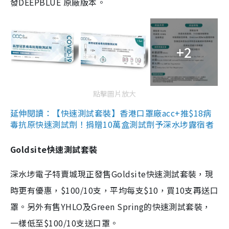
發DEEPBLUE 原廠版本。
+2
點擊圖片放大
延伸閱讀：【快速測試套裝】香港口罩廠acc+推$18病
毒抗原快速測試劑！捐贈10萬盒測試劑予深水埗露宿者
Goldsite快速測試套裝
深水埗電子特賣城現正發售Goldsite快速測試套裝，現
時更有優惠，$100/10支，平均每支$10，買10支再送口
罩。另外有售YHLO及Green Spring的快速測試套裝，
一樣低至$100/10支送口罩。