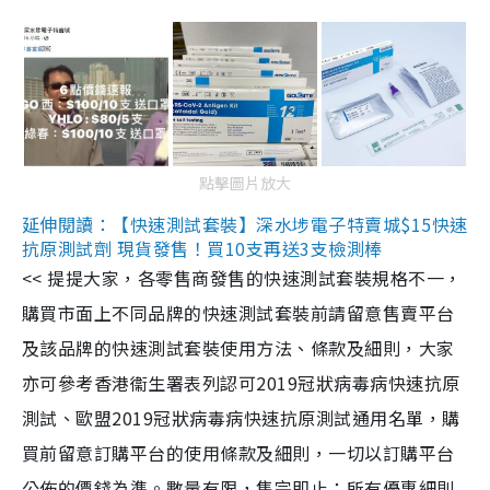
點擊圖片放大
延伸閱讀：【快速測試套裝】深水埗電子特賣城$15快速
抗原測試劑 現貨發售！買10支再送3支檢測棒
<< 提提大家，各零售商發售的快速測試套裝規格不一，
購買市面上不同品牌的快速測試套裝前請留意售賣平台
及該品牌的快速測試套裝使用方法、條款及細則，大家
亦可參考香港衞生署表列認可2019冠狀病毒病快速抗原
測試、歐盟2019冠狀病毒病快速抗原測試通用名單，購
買前留意訂購平台的使用條款及細則，一切以訂購平台
公佈的價錢為準。數量有限，售完即止；所有優惠細則