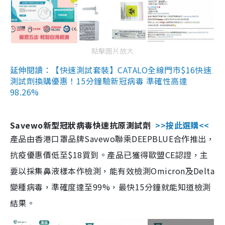
點擊圖片放大
延伸閱讀：【快速測試套裝】CATALO全線門市$16快速
測試劑換購優惠！15分鐘驗新冠病毒 準確性高達
98.26%
Savewo新型冠狀病毒快速抗原測試劑
>>按此選購<<
產品由香港口罩品牌Savewo聯乘DEEPBLUE合作推出，
抗疫優惠價低至$18買到。產品已獲得歐盟CE認證，主
要以採集鼻液樣本作檢測，能有效檢測Omicron及Delta
變種病毒，準確度達至99%，最快15分鐘就能知道檢測
結果。