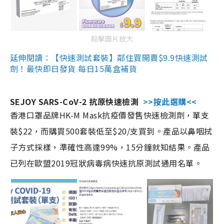
點擊圖片放大
延伸閱讀：【快速測試套裝】鄰住買開賣$9.9快速測試
劑！最快即日發貨 每日15萬盒補貨
SEJOY SARS-CoV-2 抗原快速檢測
>>按此選購<<
香港口罩品牌HK-M Mask抗疫價發售快速檢測劑，單支
裝$22，而購買500套裝低至$20/支買到。產品以鼻咽拭
子方式採樣，準確性高達99%，15分鐘就知結果。產品
已列在歐盟2019冠狀病毒病快速抗原測試通用名單。