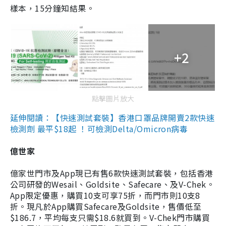
樣本，15分鐘知結果。
+2
點擊圖片放大
延伸閱讀：【快速測試套裝】香港口罩品牌開賣2款快速
檢測劑 最平$18起 ！可檢測Delta/Omicron病毒
億世家
億家世門市及App現已有售6款快速測試套裝，包括香港
公司研發的Wesail、Goldsite、Safecare、及V-Chek。
App限定優惠，購買10支可享75折，而門市則10支8
折。現凡於App購買Safecare及Goldsite，售價低至
$186.7，平均每支只需$18.6就買到。V-Chek門市購買