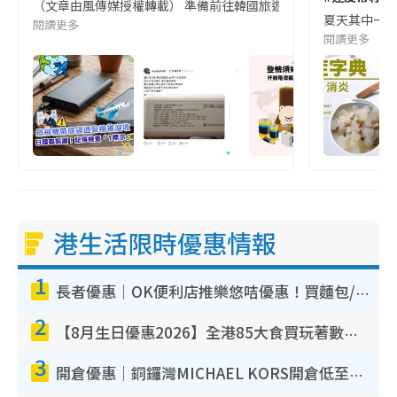
（文章由風傳媒授權轉載） 準備前往韓國旅遊的民眾，近期要特別留
夏天其中一種時
閱讀更多
閱讀更多
港生活限時優惠情報
1
長者優惠｜OK便利店推樂悠咭優惠！買麵包/牛奶/保健品拍卡即減
2
【8月生日優惠2026】全港85大食買玩著數攻略 自助餐/火鍋放題同行免費＋誠品/DONKI送現金券
3
開倉優惠｜銅鑼灣MICHAEL KORS開倉低至17折！直擊$500起買手袋/銀包/鞋款 必買經典Jet Set系列