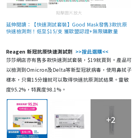
點擊圖片放大
延伸閱讀：【快速測試套裝】Good Mask發售3款抗原
快速檢測劑！低至$15/支 獲歐盟認證+無限購數量
Reagen 新冠抗原快速測試劑
>>按此選購<<
莎莎網店亦有售多款快速測試套裝，$19就買到。產品可
以檢測到Omicron及Delta等新型冠狀病毒，使用鼻拭子
樣本，只需15分鐘就可以取得快速抗原測試結果。靈敏
度95.2%，特異度98.1%。
+2