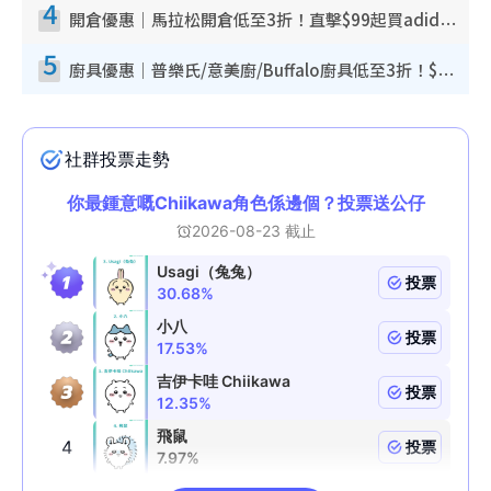
4
開倉優惠｜馬拉松開倉低至3折！直擊$99起買adidas／New Balance／Puma鞋款 STANLEY保溫杯劈價至$119起
5
廚具優惠｜普樂氏/意美廚/Buffalo廚具低至3折！$89起買煎鍋／炒鑊／個人鍋 同場小家電激減至$99起