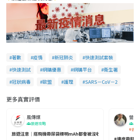
著數
疫情
新冠肺炎
快速測試套裝
快速測試
網購優惠
網購平台
衞生署
冠狀病毒
歐盟
護理
SARS－CoV－2
更多真實評價
風傳媒
營養教
旅遊攻略
生
香港
旅遊注意｜搭飛機帶尿袋標明mAh都會被沒收😱出發前切記檢查「1
#連皮帶籽都