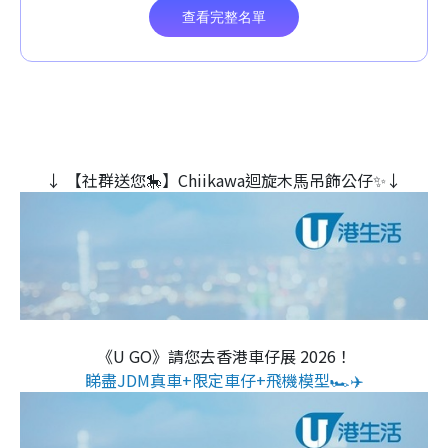
↓ 【社群送您🎠】Chiikawa迴旋木⾺吊飾公仔✨↓
《U GO》請您去香港車仔展 2026！
睇盡JDM真車+限定車仔+飛機模型🏎️✈️