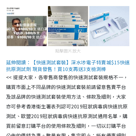
點擊圖片放大
延伸閱讀：【快速測試套裝】深水埗電子特賣城$15快速
抗原測試劑 現貨發售！買10支再送3支檢測棒
<< 提提大家，各零售商發售的快速測試套裝規格不一，
購買市面上不同品牌的快速測試套裝前請留意售賣平台
及該品牌的快速測試套裝使用方法、條款及細則，大家
亦可參考香港衞生署表列認可2019冠狀病毒病快速抗原
測試、歐盟2019冠狀病毒病快速抗原測試通用名單，購
買前留意訂購平台的使用條款及細則，一切以訂購平台
公佈的價錢為準。數量有限，售完即止；所有優惠細則