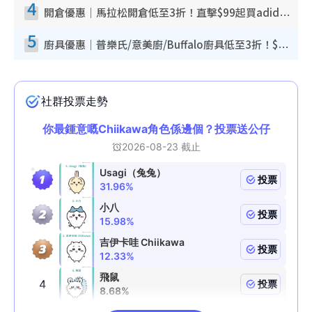
4
開倉優惠｜馬拉松開倉低至3折！直擊$99起買adidas／New Balance／Puma鞋款 STANLEY保溫杯劈價至$119起
5
廚具優惠｜普樂氏/意美廚/Buffalo廚具低至3折！$89起買煎鍋／炒鑊／個人鍋 同場小家電激減至$99起