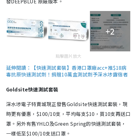
發DEEPBLUE 原廠版本。
+2
點擊圖片放大
延伸閱讀：【快速測試套裝】香港口罩廠acc+推$18病
毒抗原快速測試劑！捐贈10萬盒測試劑予深水埗露宿者
Goldsite快速測試套裝
深水埗電子特賣城現正發售Goldsite快速測試套裝，現
時更有優惠，$100/10支，平均每支$10，買10支再送口
罩。另外有售YHLO及Green Spring的快速測試套裝，
一樣低至$100/10支送口罩。