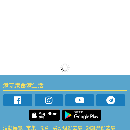
港玩港食港生活
活動展覽
市集
開倉
尖沙咀好去處
銅鑼灣好去處