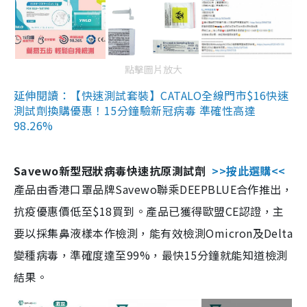
點擊圖片放大
延伸閱讀：【快速測試套裝】CATALO全線門市$16快速
測試劑換購優惠！15分鐘驗新冠病毒 準確性高達
98.26%
Savewo新型冠狀病毒快速抗原測試劑
>>按此選購<<
產品由香港口罩品牌Savewo聯乘DEEPBLUE合作推出，
抗疫優惠價低至$18買到。產品已獲得歐盟CE認證，主
要以採集鼻液樣本作檢測，能有效檢測Omicron及Delta
變種病毒，準確度達至99%，最快15分鐘就能知道檢測
結果。