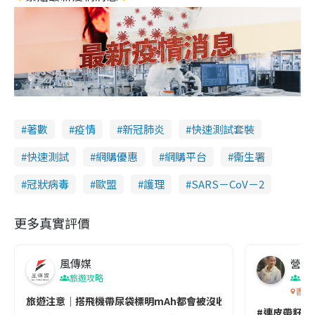
著數
疫情
新冠肺炎
快速測試套裝
快速測試
網購優惠
網購平台
衞生署
冠狀病毒
歐盟
護理
SARS－CoV－2
更多真實評價
風傳媒
營養教
旅遊攻略
生
香港
旅遊注意｜搭飛機帶尿袋標明mAh都會被沒收😱出發前切記檢查「1
#連皮帶籽都