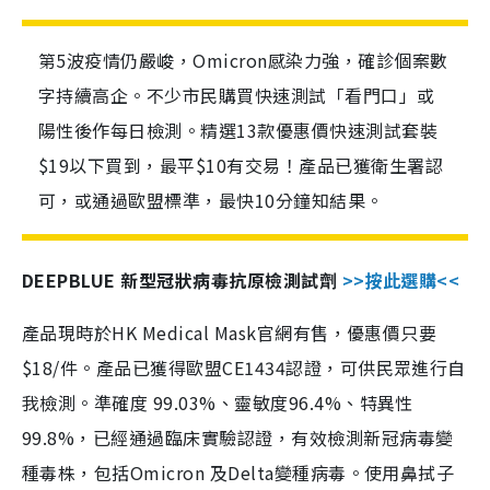
第5波疫情仍嚴峻，Omicron感染力強，確診個案數
字持續高企。不少市民購買快速測試「看門口」或
陽性後作每日檢測。精選13款優惠價快速測試套裝
$19以下買到，最平$10有交易！產品已獲衛生署認
可，或通過歐盟標準，最快10分鐘知結果。
DEEPBLUE 新型冠狀病毒抗原檢測試劑
>>按此選購<<
產品現時於HK Medical Mask官網有售，優惠價只要
$18/件。產品已獲得歐盟CE1434認證，可供民眾進行自
我檢測。準確度 99.03%、靈敏度96.4%、特異性
99.8%，已經通過臨床實驗認證，有效檢測新冠病毒變
種毒株，包括Omicron 及Delta變種病毒。使用鼻拭子