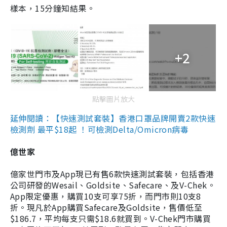
樣本，15分鐘知結果。
+2
點擊圖片放大
延伸閱讀：【快速測試套裝】香港口罩品牌開賣2款快速
檢測劑 最平$18起 ！可檢測Delta/Omicron病毒
億世家
億家世門市及App現已有售6款快速測試套裝，包括香港
公司研發的Wesail、Goldsite、Safecare、及V-Chek。
App限定優惠，購買10支可享75折，而門市則10支8
折。現凡於App購買Safecare及Goldsite，售價低至
$186.7，平均每支只需$18.6就買到。V-Chek門市購買