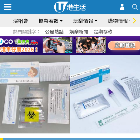
演唱會
優惠著數
玩樂情報
購物情報
熱門關鍵字：
公屋熱話
娛樂新聞
定期存款