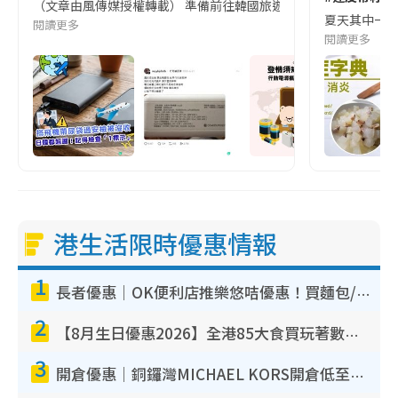
（文章由風傳媒授權轉載） 準備前往韓國旅遊的民眾，近期要特別留
夏天其中一種時
閱讀更多
閱讀更多
港生活限時優惠情報
1
長者優惠｜OK便利店推樂悠咭優惠！買麵包/牛奶/保健品拍卡即減
2
【8月生日優惠2026】全港85大食買玩著數攻略 自助餐/火鍋放題同行免費＋誠品/DONKI送現金券
3
開倉優惠｜銅鑼灣MICHAEL KORS開倉低至17折！直擊$500起買手袋/銀包/鞋款 必買經典Jet Set系列