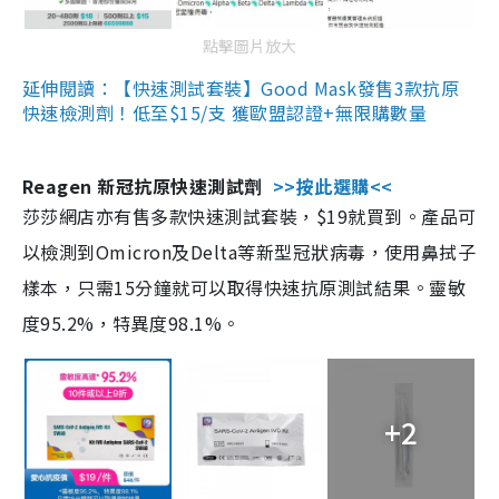
點擊圖片放大
延伸閱讀：【快速測試套裝】Good Mask發售3款抗原
快速檢測劑！低至$15/支 獲歐盟認證+無限購數量
Reagen 新冠抗原快速測試劑
>>按此選購<<
莎莎網店亦有售多款快速測試套裝，$19就買到。產品可
以檢測到Omicron及Delta等新型冠狀病毒，使用鼻拭子
樣本，只需15分鐘就可以取得快速抗原測試結果。靈敏
度95.2%，特異度98.1%。
+2