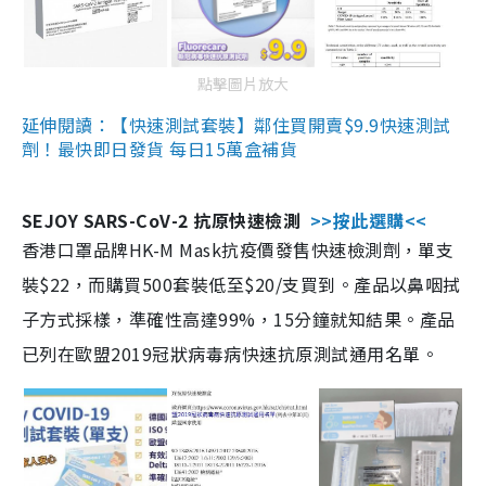
點擊圖片放大
延伸閱讀：【快速測試套裝】鄰住買開賣$9.9快速測試
劑！最快即日發貨 每日15萬盒補貨
SEJOY SARS-CoV-2 抗原快速檢測
>>按此選購<<
香港口罩品牌HK-M Mask抗疫價發售快速檢測劑，單支
裝$22，而購買500套裝低至$20/支買到。產品以鼻咽拭
子方式採樣，準確性高達99%，15分鐘就知結果。產品
已列在歐盟2019冠狀病毒病快速抗原測試通用名單。