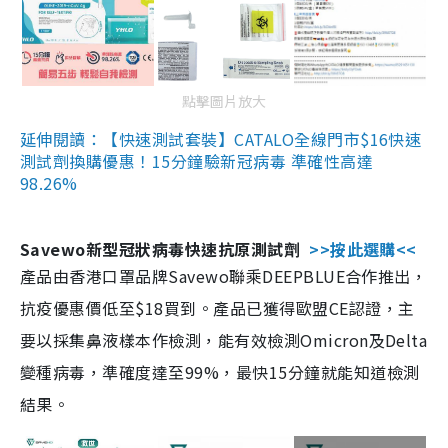
點擊圖片放大
延伸閱讀：【快速測試套裝】CATALO全線門市$16快速
測試劑換購優惠！15分鐘驗新冠病毒 準確性高達
98.26%
Savewo新型冠狀病毒快速抗原測試劑
>>按此選購<<
產品由香港口罩品牌Savewo聯乘DEEPBLUE合作推出，
抗疫優惠價低至$18買到。產品已獲得歐盟CE認證，主
要以採集鼻液樣本作檢測，能有效檢測Omicron及Delta
變種病毒，準確度達至99%，最快15分鐘就能知道檢測
結果。