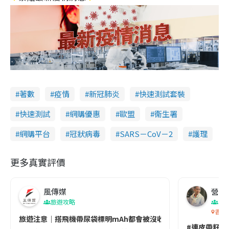
著數
疫情
新冠肺炎
快速測試套裝
快速測試
網購優惠
歐盟
衞生署
網購平台
冠狀病毒
SARS－CoV－2
護理
更多真實評價
風傳媒
營養教
旅遊攻略
生
香港
旅遊注意｜搭飛機帶尿袋標明mAh都會被沒收😱出發前切記檢查「1
#連皮帶籽都