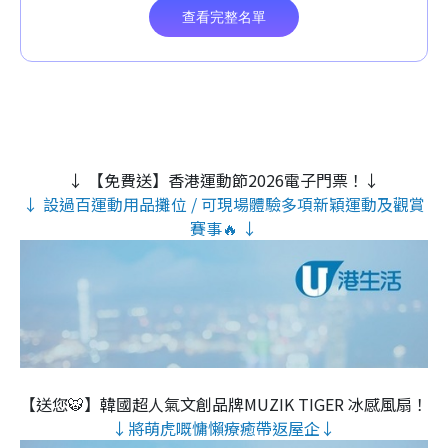
↓ 【免費送】香港運動節2026電子門票！↓
↓ 設過百運動用品攤位 / 可現場體驗多項新穎運動及觀賞
賽事🔥 ↓
【送您🐯】韓國超人氣文創品牌MUZIK TIGER 冰感風扇！
↓將萌虎嘅慵懶療癒帶返屋企↓