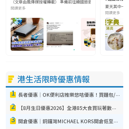
（文章由風傳媒授權轉載） 準備前往韓國旅遊的民眾，近期要特別留
夏天其中一種時
閱讀更多
閱讀更多
港生活限時優惠情報
1
長者優惠｜OK便利店推樂悠咭優惠！買麵包/牛奶/保健品拍卡即減
2
【8月生日優惠2026】全港85大食買玩著數攻略 自助餐/火鍋放題同行免費＋誠品/DONKI送現金券
3
開倉優惠｜銅鑼灣MICHAEL KORS開倉低至17折！直擊$500起買手袋/銀包/鞋款 必買經典Jet Set系列