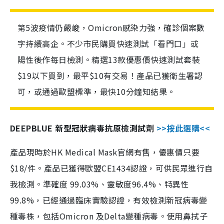
第5波疫情仍嚴峻，Omicron感染力強，確診個案數
字持續高企。不少市民購買快速測試「看門口」或
陽性後作每日檢測。精選13款優惠價快速測試套裝
$19以下買到，最平$10有交易！產品已獲衛生署認
可，或通過歐盟標準，最快10分鐘知結果。
DEEPBLUE 新型冠狀病毒抗原檢測試劑
>>按此選購<<
產品現時於HK Medical Mask官網有售，優惠價只要
$18/件。產品已獲得歐盟CE1434認證，可供民眾進行自
我檢測。準確度 99.03%、靈敏度96.4%、特異性
99.8%，已經通過臨床實驗認證，有效檢測新冠病毒變
種毒株，包括Omicron 及Delta變種病毒。使用鼻拭子