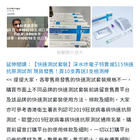
點擊圖片放大
延伸閱讀：【快速測試套裝】深水埗電子特賣城$15快速
抗原測試劑 現貨發售！買10支再送3支檢測棒
<< 提提大家，各零售商發售的快速測試套裝規格不一，
購買市面上不同品牌的快速測試套裝前請留意售賣平台
及該品牌的快速測試套裝使用方法、條款及細則，大家
亦可參考香港衞生署表列認可2019冠狀病毒病快速抗原
測試、歐盟2019冠狀病毒病快速抗原測試通用名單，購
買前留意訂購平台的使用條款及細則，一切以訂購平台
公佈的價錢為準。數量有限，售完即止；所有優惠細則