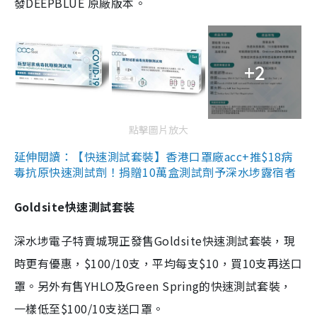
發DEEPBLUE 原廠版本。
+2
點擊圖片放大
延伸閱讀：【快速測試套裝】香港口罩廠acc+推$18病
毒抗原快速測試劑！捐贈10萬盒測試劑予深水埗露宿者
Goldsite快速測試套裝
深水埗電子特賣城現正發售Goldsite快速測試套裝，現
時更有優惠，$100/10支，平均每支$10，買10支再送口
罩。另外有售YHLO及Green Spring的快速測試套裝，
一樣低至$100/10支送口罩。