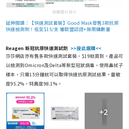
點擊圖片放大
延伸閱讀：【快速測試套裝】Good Mask發售3款抗原
快速檢測劑！低至$15/支 獲歐盟認證+無限購數量
Reagen 新冠抗原快速測試劑
>>按此選購<<
莎莎網店亦有售多款快速測試套裝，$19就買到。產品可
以檢測到Omicron及Delta等新型冠狀病毒，使用鼻拭子
樣本，只需15分鐘就可以取得快速抗原測試結果。靈敏
度95.2%，特異度98.1%。
+2