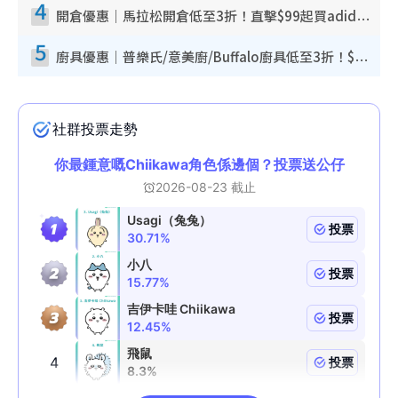
4
開倉優惠｜馬拉松開倉低至3折！直擊$99起買adidas／New Balance／Puma鞋款 STANLEY保溫杯劈價至$119起
5
廚具優惠｜普樂氏/意美廚/Buffalo廚具低至3折！$89起買煎鍋／炒鑊／個人鍋 同場小家電激減至$99起