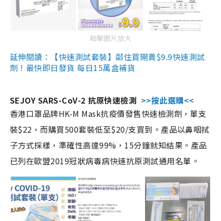
點擊圖片放大
延伸閱讀：【快速測試套裝】鄰住買開賣$9.9快速測試
劑！最快即日發貨 每日15萬盒補貨
SEJOY SARS-CoV-2 抗原快速檢測
>>按此選購<<
香港口罩品牌HK-M Mask抗疫價發售快速檢測劑，單支
裝$22，而購買500套裝低至$20/支買到。產品以鼻咽拭
子方式採樣，準確性高達99%，15分鐘就知結果。產品
已列在歐盟2019冠狀病毒病快速抗原測試通用名單。